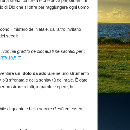
 una storia concreta e che deve perpetuarsi di
lio di Dio che si offre per raggiungere ogni uomo
no il mistero del Natale, dall’altro invitano
ei secoli:
Non hai gradito né olocausti né sacrifici per il
»
(
Eb
10,5-7
).
diventare
un idolo da adorare
né uno strumento
più sfrenata e della schiavitù del male. È dato
r mostrare a tutti, in parole e opere, lo
ngibile di quanto è bello servire Gesù ed essere