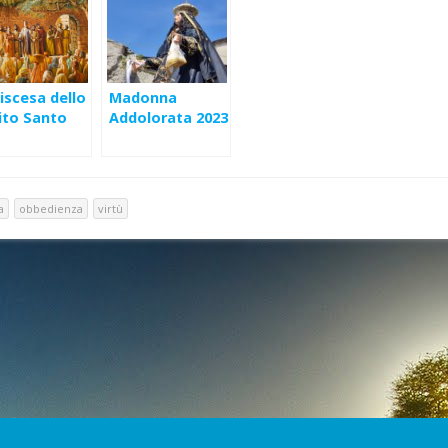
iscesa dello
Madonna
ito Santo
Addolorata 2023
– Omelia
a
obbedienza
virtù