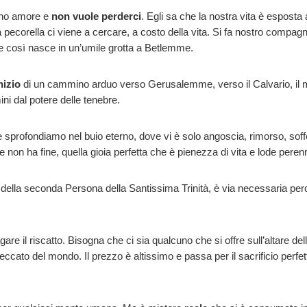
erno amore e
non vuole perderci
. Egli sa che la nostra vita è esposta 
 pecorella ci viene a cercare, a costo della vita. Si fa nostro compagno
e così nasce in un’umile grotta a Betlemme.
nizio
di un cammino arduo verso Gerusalemme, verso il Calvario, il mo
ini dal potere delle tenebre.
sprofondiamo nel buio eterno, dove vi è solo angoscia, rimorso, soff
e non ha fine, quella gioia perfetta che è pienezza di vita e lode peren
a della seconda Persona della Santissima Trinità, è via necessaria per
gare il riscatto. Bisogna che ci sia qualcuno che si offre sull’altare d
ccato del mondo. Il prezzo è altissimo e passa per il sacrificio perfet