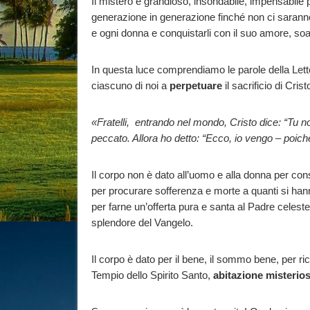
Il mistero è grandioso, insondabile, impensabil
generazione in generazione finché non ci saranno “
e ogni donna e conquistarli con il suo amore, so
In questa luce comprendiamo le parole della Lette
ciascuno di noi a
perpetuare
il sacrificio di Cris
«Fratelli, entrando nel mondo, Cristo dice: “Tu non
peccato. Allora ho detto: “Ecco, io vengo – poiché 
Il corpo non è dato all’uomo e alla donna per cons
per procurare sofferenza e morte a quanti si han
per farne un’offerta pura e santa al Padre celest
splendore del Vangelo.
Il corpo è dato per il bene, il sommo bene, per rico
Tempio dello Spirito Santo,
abitazione misterio