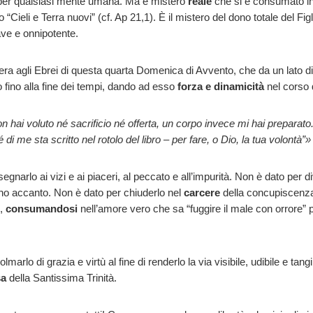
e per qualsiasi mente umana. Ma è mistero
reale
che si è consumato in
Cieli e Terra nuovi” (cf. Ap 21,1). È il mistero del dono totale del Fig
ave e onnipotente.
ra agli Ebrei di questa quarta Domenica di Avvento, che da un lato dico
to fino alla fine dei tempi, dando ad esso
forza e dinamicità
nel corso d
 hai voluto né sacrificio né offerta, un corpo invece mi hai preparato. 
di me sta scritto nel rotolo del libro – per fare, o Dio, la tua volontà”
egnarlo ai vizi e ai piaceri, al peccato e all’impurità. Non è dato per 
no accanto. Non è dato per chiuderlo nel
carcere
della concupiscenza 
e,
consumandosi
nell’amore vero che sa “fuggire il male con orrore” pe
lmarlo di grazia e virtù al fine di renderlo la via visibile, udibile e ta
sa
della Santissima Trinità.