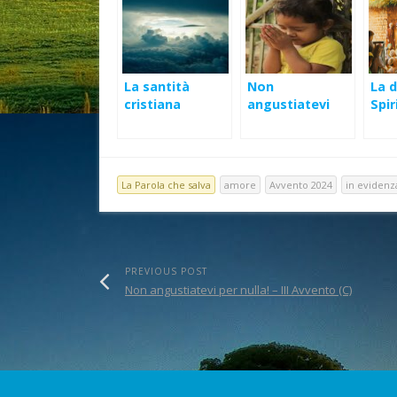
La santità
Non
La d
cristiana
angustiatevi
Spir
per nulla! – III
Avvento (C)
La Parola che salva
amore
Avvento 2024
in evidenz
PREVIOUS POST
Non angustiatevi per nulla! – III Avvento (C)