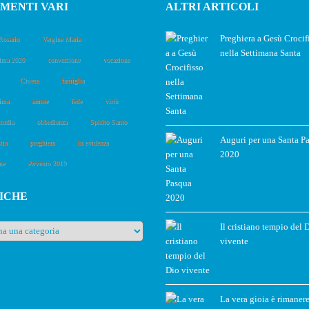
MENTI VARI
ALTRI ARTICOLI
Preghiera a Gesù Crocif
Rosario
Vergine Maria
nella Settimana Santa
ima 2020
conversione
vocazione
Chiesa
famiglia
ima
amore
fede
virtù
ordia
obbedienza
Spirito Santo
Auguri per una Santa P
tia
preghiera
in evidenza
2020
ne
Avvento 2019
ICHE
e
Il cristiano tempio del 
vivente
La vera gioia è rimanere