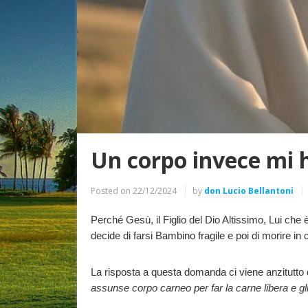
Un corpo invece mi h
Posted on
22/12/2024
by
don Lucio Bellantoni
Perché Gesù, il Figlio del Dio Altissimo, Lui ch
decide di farsi Bambino fragile e poi di morire in
La risposta a questa domanda ci viene anzitutto da
assunse corpo carneo per far la carne libera e gl