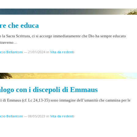
e che educa
la Sacra Scrittura, ci si accorge immediatamente che Dio ha sempre educato
ttraverso…
cio Bellantoni
—
21/01/2024
in
Vita da redenti
ialogo con i discepoli di Emmaus
li di Emmaus (cf. Lc 24,13-35) sono immagine dell’umanità che cammina per le
cio Bellantoni
—
08/05/2023
in
Vita da redenti