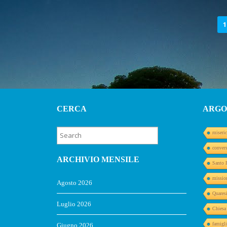
PAGINAZIONE
1
DEGLI
ARTICOLI
CERCA
ARGO
miseric
conver
ARCHIVIO MENSILE
Santo 
missio
Agosto 2026
Quares
Luglio 2026
Chiesa
famigli
Giugno 2026