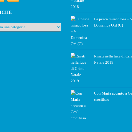
ICHE
La pesca miracolosa – 
e
Domenica Ord (C)
Rinati nella luce di Cri
Natale 2019
Con Maria accanto a G
crocifisso