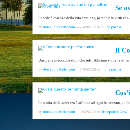
Se av
La fede è essenza della vita cristiana, perché è la virtù c
by
don Lucio Bellantoni
—
27/09/2022
in
In una parola
Il C
Una delle preoccupazioni che tutti abbiamo è quella di fa
by
don Lucio Bellantoni
—
04/06/2022
in
In una parola
Cos’
La storia della salvezza è affidata ad ogni battezzato, an
by
don Lucio Bellantoni
—
25/07/2021
in
Discepoli di Gesù