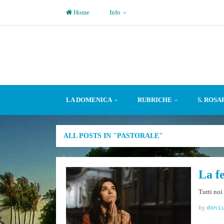
Home
Info
LA DOMENICA
RUBRICHE
S. ROSA
ALL POSTS IN "PASTORALE"
La f
Tutti noi
by
don Lu