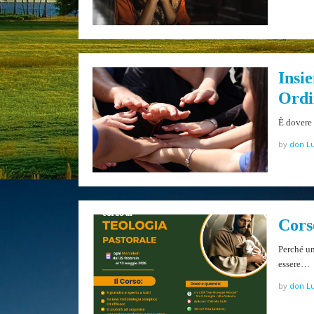
Insie
Ordi
È dovere 
by
don Lu
Cors
Perché un
essere…
by
don Lu