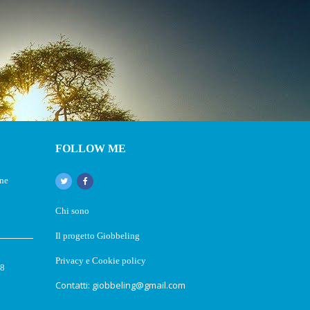
FOLLOW ME
one
Chi sono
Il progetto Giobbeling
Privacy e Cookie policy
18
Contatti: giobbeling@gmail.com