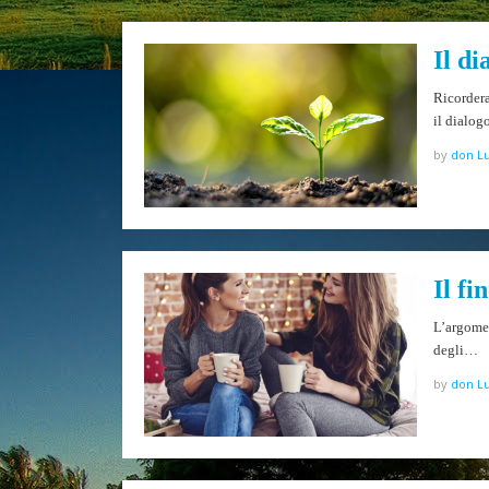
Il di
Ricordera
il dialo
by
don Lu
Il fi
L’argomen
degli…
by
don Lu