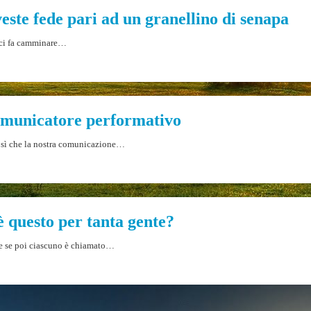
este fede pari ad un granellino di senapa
he ci fa camminare…
omunicatore performativo
r sì che la nostra comunicazione…
è questo per tanta gente?
che se poi ciascuno è chiamato…