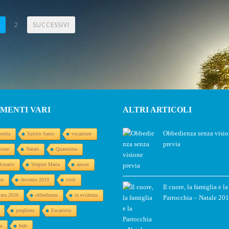
2
SUCCESSIVI
MENTI VARI
ALTRI ARTICOLI
Obbedienza senza visi
ordia
Spirito Santo
vocazione
previa
sione
Natale
Quaresima
Rosario
Vergine Maria
amore
ne
Avvento 2019
virtù
Il cuore, la famiglia e la
ima 2020
obbedienza
in evidenza
Parrocchia – Natale 20
preghiera
Eucaristia
a
fede