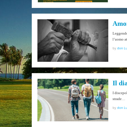
Amor
Leggendo 
l’uomo a
by
don Lu
Il d
I discepo
strade…
by
don Lu