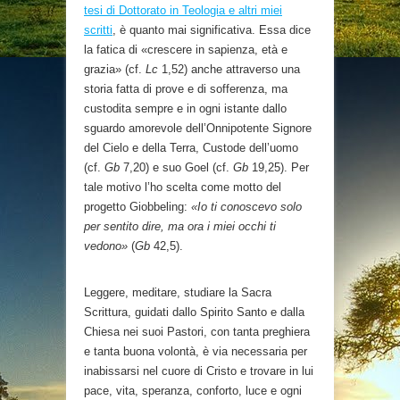
tesi di Dottorato in Teologia e altri miei
scritti
, è quanto mai significativa. Essa dice
la fatica di «crescere in sapienza, età e
grazia» (cf.
Lc
1,52) anche attraverso una
storia fatta di prove e di sofferenza, ma
custodita sempre e in ogni istante dallo
sguardo amorevole dell’Onnipotente Signore
del Cielo e della Terra, Custode dell’uomo
(cf.
Gb
7,20) e suo Goel (cf.
Gb
19,25). Per
tale motivo l’ho scelta come motto del
progetto Giobbeling:
«Io ti conoscevo solo
per sentito dire, ma ora i miei occhi ti
vedono»
(
Gb
42,5).
Leggere, meditare, studiare la Sacra
Scrittura, guidati dallo Spirito Santo e dalla
Chiesa nei suoi Pastori, con tanta preghiera
e tanta buona volontà, è via necessaria per
inabissarsi nel cuore di Cristo e trovare in lui
pace, vita, speranza, conforto, luce e ogni