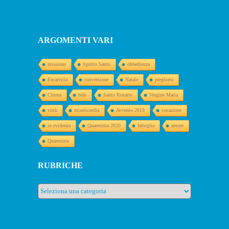
ARGOMENTI VARI
missione
Spirito Santo
obbedienza
Eucaristia
conversione
Natale
preghiera
Chiesa
fede
Santo Rosario
Vergine Maria
virtù
misericordia
Avvento 2019
vocazione
in evidenza
Quaresima 2020
famiglia
amore
Quaresima
RUBRICHE
Rubriche