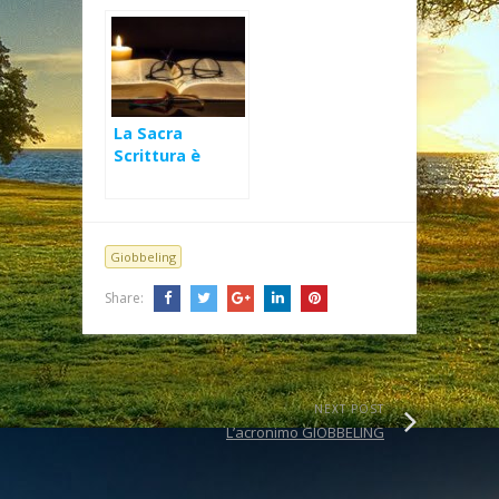
La Sacra
Scrittura è
fonte di
sapienza
celeste
Giobbeling
Share:
NEXT POST
L’acronimo GIOBBELING