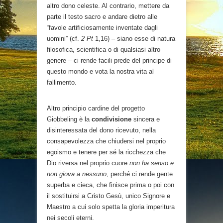
altro dono celeste. Al contrario, mettere da
parte il testo sacro e andare dietro alle
“favole artificiosamente inventate dagli
uomini” (cf.
2 Pt
1,16) – siano esse di natura
filosofica, scientifica o di qualsiasi altro
genere – ci rende facili prede del principe di
questo mondo e vota la nostra vita al
fallimento.
Altro principio cardine del progetto
Giobbeling è la
condivisione
sincera e
disinteressata del dono ricevuto, nella
consapevolezza che chiudersi nel proprio
egoismo e tenere per sé la ricchezza che
Dio riversa nel proprio cuore
non ha senso e
non giova a nessuno
, perché ci rende gente
superba e cieca, che finisce prima o poi con
il sostituirsi a Cristo Gesù, unico Signore e
Maestro a cui solo spetta la gloria imperitura
nei secoli eterni.