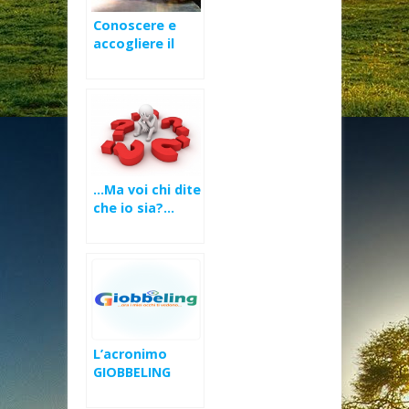
Conoscere e
accogliere il
mistero di
Cristo – XXV
Domenica Ord
(B)
…Ma voi chi dite
che io sia?…
L’acronimo
GIOBBELING