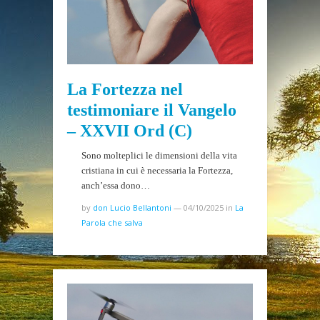
La Fortezza nel
testimoniare il Vangelo
– XXVII Ord (C)
Sono molteplici le dimensioni della vita
cristiana in cui è necessaria la Fortezza,
anch’essa dono…
by
don Lucio Bellantoni
—
04/10/2025
in
La
Parola che salva