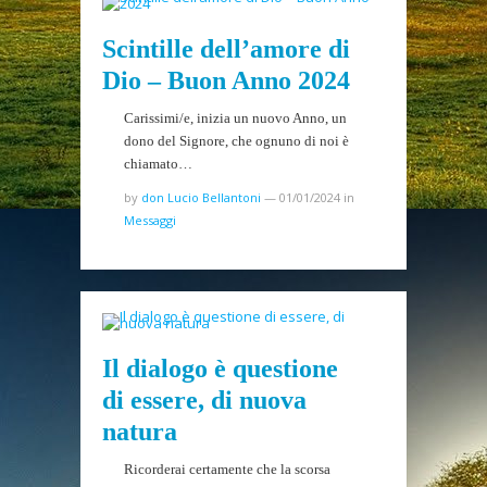
Scintille dell’amore di
Dio – Buon Anno 2024
Carissimi/e, inizia un nuovo Anno, un
dono del Signore, che ognuno di noi è
chiamato…
by
don Lucio Bellantoni
—
01/01/2024
in
Messaggi
Il dialogo è questione
di essere, di nuova
natura
Ricorderai certamente che la scorsa