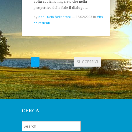
volta abbiamo imparato che nella
prospettiva della fede il dialogo…
by
don Lucio Bellantoni
—
16/02/2023
in
Vita
da redenti
PAGINAZIONE
1
2
…
5
SUCCESSIVI
DEGLI
ARTICOLI
CERCA