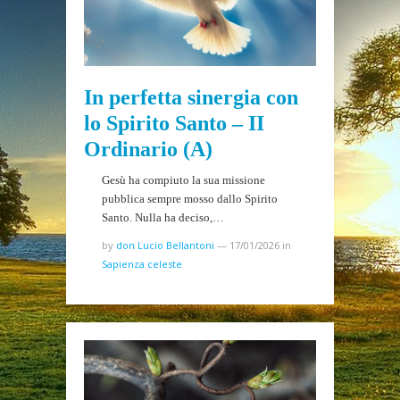
In perfetta sinergia con
lo Spirito Santo – II
Ordinario (A)
Gesù ha compiuto la sua missione
pubblica sempre mosso dallo Spirito
Santo. Nulla ha deciso,…
by
don Lucio Bellantoni
—
17/01/2026
in
Sapienza celeste