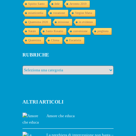
Spirito Santo
fede
Avvento 2019
misericordia
vocazione
Vergine Maria
Quaresima 2020
missione
in evidenza
Natale
Santo Rosario
conversione
preghiera
Quaresima
Chiesa
Eucaristia
RUBRICHE
Rubriche
ALTRI ARTICOLI
Amore che educa
La preghiera di intercessione non basta –