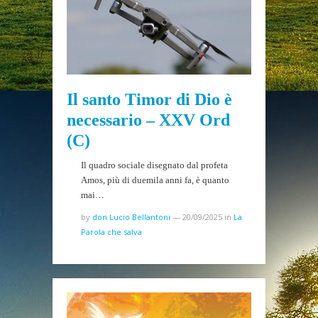
Il santo Timor di Dio è
necessario – XXV Ord
(C)
Il quadro sociale disegnato dal profeta
Amos, più di duemila anni fa, è quanto
mai…
by
don Lucio Bellantoni
—
20/09/2025
in
La
Parola che salva