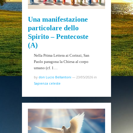
Una manifestazione
particolare dello
Spirito – Pentecoste
(A)
Nella Prima Lettera ai Corinzi, San
Paolo paragona la Chiesa al corpo
umano (cf. 1…
by
don Lucio Bellantoni
—
23/05/2026
in
Sapienza celeste