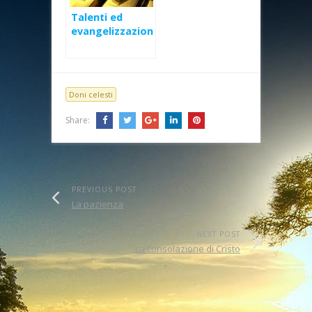
Talenti ed
evangelizzazion
e – XXXIII
Domenica Ord
(A)
Doni celesti
Share:
PREVIOUS POST
La pazienza
NEXT POST
La consolazione di Cristo