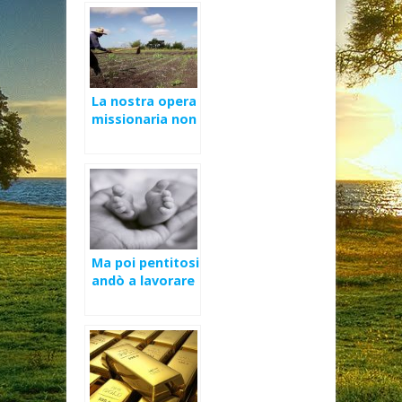
Domenica Ord A
La nostra opera
missionaria non
è vana – III
Domenica di
Quaresima (C)
Ma poi pentitosi
andò a lavorare
nella Vigna –
XXVI Domenica
Ord A