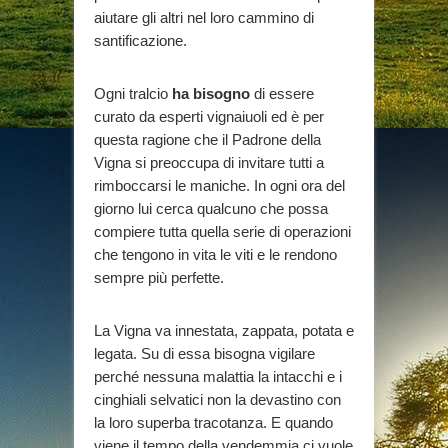
aiutare gli altri nel loro cammino di
santificazione.
Ogni tralcio
ha bisogno
di essere
curato da esperti vignaiuoli ed è per
questa ragione che il Padrone della
Vigna si preoccupa di invitare tutti a
rimboccarsi le maniche. In ogni ora del
giorno lui cerca qualcuno che possa
compiere tutta quella serie di operazioni
che tengono in vita le viti e le rendono
sempre più perfette.
La Vigna va innestata, zappata, potata e
legata. Su di essa bisogna vigilare
perché nessuna malattia la intacchi e i
cinghiali selvatici non la devastino con
la loro superba tracotanza. E quando
viene il tempo della vendemmia ci vuole