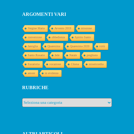
ARGOMENTI VARI
Vergine Maria
Avvento 2019
missione
conversione
obbedienza
Spirito Santo
famiglia
Quaresima
Quaresima 2020
virtù
Santo Rosario
fede
Natale
preghiera
Eucaristia
vocazione
Chiesa
misericordia
amore
in evidenza
RUBRICHE
Rubriche
ALTRI ARTICOLI