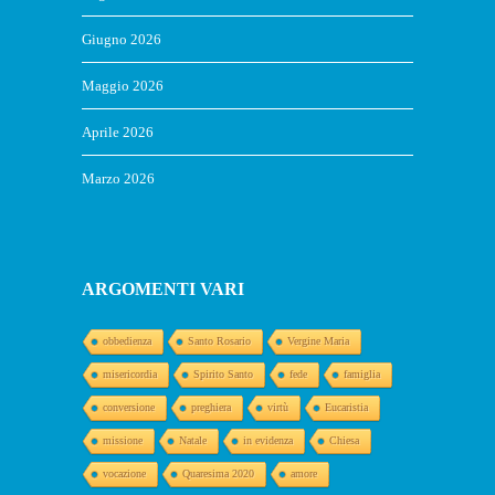
Giugno 2026
Maggio 2026
Aprile 2026
Marzo 2026
ARGOMENTI VARI
obbedienza
Santo Rosario
Vergine Maria
misericordia
Spirito Santo
fede
famiglia
conversione
preghiera
virtù
Eucaristia
missione
Natale
in evidenza
Chiesa
vocazione
Quaresima 2020
amore