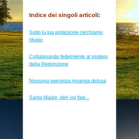
Indice dei singoli articoli
:
Sotto la tua protezione cerchiamo
rifugio
Collaborando fedelmente al mistero
della Redenzione
Nessuna speranza rimanga delusa
Santa Madre, deh voi fate...