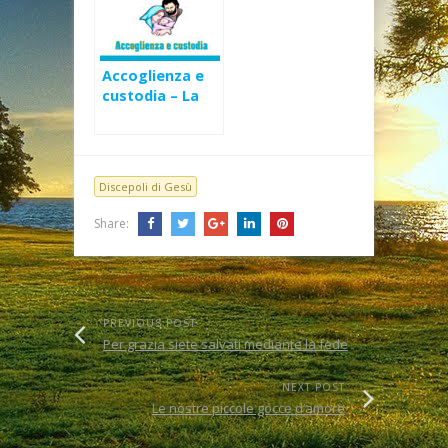
Accoglienza e
custodia – La
nascita di Gesù
Discepoli di Gesù
Share:
PREVIOUS POST
Per grazia siete salvati mediante la fede
NEXT POST
Le nostre piccole gocce d’amore