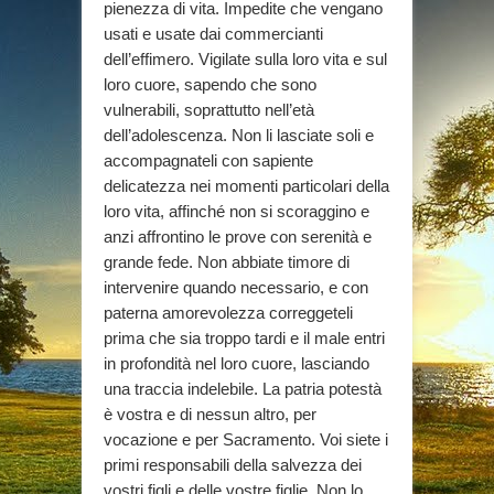
pienezza di vita. Impedite che vengano
usati e usate dai commercianti
dell’effimero. Vigilate sulla loro vita e sul
loro cuore, sapendo che sono
vulnerabili, soprattutto nell’età
dell’adolescenza. Non li lasciate soli e
accompagnateli con sapiente
delicatezza nei momenti particolari della
loro vita, affinché non si scoraggino e
anzi affrontino le prove con serenità e
grande fede. Non abbiate timore di
intervenire quando necessario, e con
paterna amorevolezza correggeteli
prima che sia troppo tardi e il male entri
in profondità nel loro cuore, lasciando
una traccia indelebile. La patria potestà
è vostra e di nessun altro, per
vocazione e per Sacramento. Voi siete i
primi responsabili della salvezza dei
vostri figli e delle vostre figlie. Non lo