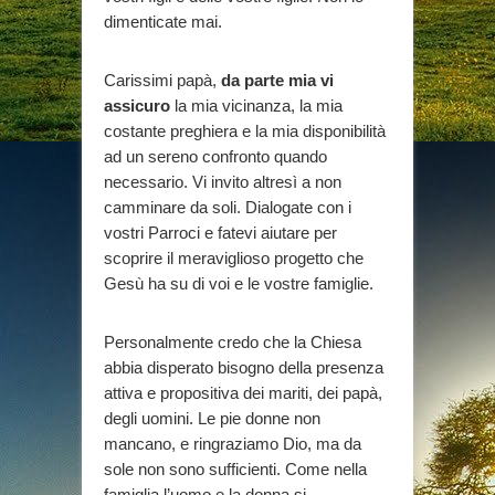
dimenticate mai.
Carissimi papà,
da parte mia vi
assicuro
la mia vicinanza, la mia
costante preghiera e la mia disponibilità
ad un sereno confronto quando
necessario. Vi invito altresì a non
camminare da soli. Dialogate con i
vostri Parroci e fatevi aiutare per
scoprire il meraviglioso progetto che
Gesù ha su di voi e le vostre famiglie.
Personalmente credo che la Chiesa
abbia disperato bisogno della presenza
attiva e propositiva dei mariti, dei papà,
degli uomini. Le pie donne non
mancano, e ringraziamo Dio, ma da
sole non sono sufficienti. Come nella
famiglia l’uomo e la donna si