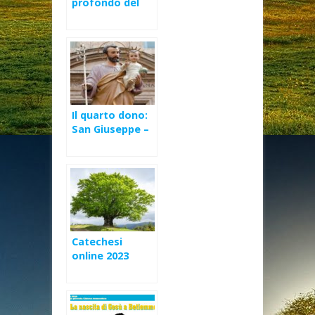
profondo del
cuore a tutte le
mamme
Il quarto dono:
San Giuseppe –
IV Avvento (A)
Catechesi
online 2023