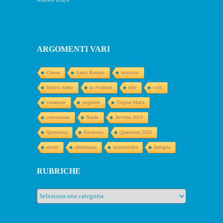
ARGOMENTI VARI
Chiesa
Santo Rosario
missione
Spirito Santo
in evidenza
fede
virtù
vocazione
preghiera
Vergine Maria
conversione
Natale
Avvento 2019
Quaresima
Eucaristia
Quaresima 2020
amore
obbedienza
misericordia
famiglia
RUBRICHE
Rubriche