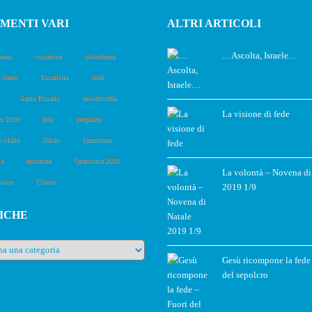
MENTI VARI
ALTRI ARTICOLI
…Ascolta, Israele…
enza
vocazione
obbedienza
o Santo
Eucaristia
virtù
Santo Rosario
misericordia
La visione di fede
o 2019
fede
preghiera
e Maria
Natale
Quaresima
a
missione
Quaresima 2020
La volontà – Novena di
sione
Chiesa
2019 1/9
ICHE
e
Gesù ricompone la fede
del sepolcro