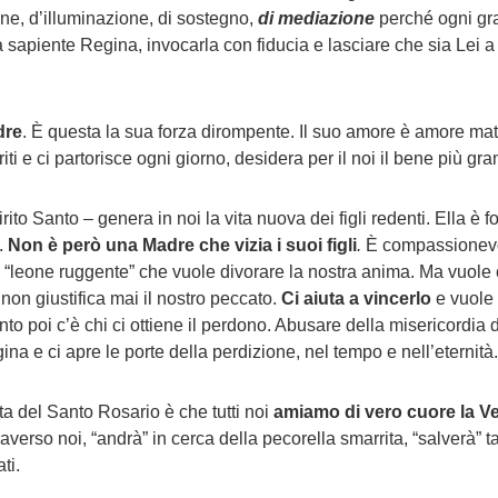
one, d’illuminazione, di sostegno,
di mediazione
perché ogni gra
 sapiente Regina, invocarla con fiducia e lasciare che sia Lei a 
dre
. È questa la sua forza dirompente. Il suo amore è amore ma
rtoriti e ci partorisce ogni giorno, desidera per il noi il bene pi
to Santo – genera in noi la vita nuova dei figli redenti. Ella è fo
i.
Non è però una Madre che vizia i suoi figli
.
È compassionevol
l “leone ruggente” che vuole divorare la nostra anima. Ma vuole 
 non giustifica mai il nostro peccato.
Ci aiuta a vincerlo
e vuole 
nto poi c’è chi ci ottiene il perdono. Abusare della misericordia 
na e ci apre le porte della perdizione, nel tempo e nell’eternità.
ta del Santo Rosario è che tutti noi
amiamo di vero cuore la V
traverso noi, “andrà” in cerca della pecorella smarrita, “salverà
ti.