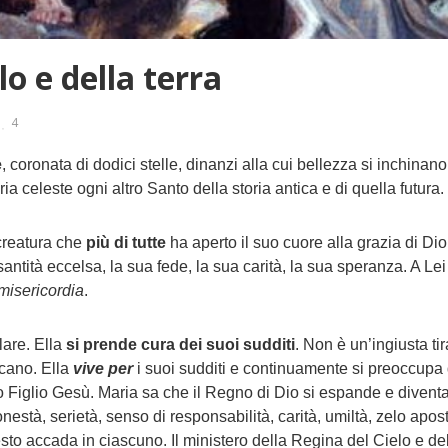
o e della terra
4
e
, coronata di dodici stelle, dinanzi alla cui bellezza si inchinan
ia celeste ogni altro Santo della storia antica e di quella futura.
 creatura che
più di tutte
ha aperto il suo cuore alla grazia di Di
antità eccelsa, la sua fede, la sua carità, la sua speranza. A L
misericordia
.
lare. Ella
si prende cura dei suoi sudditi
. Non è un’ingiusta t
scano. Ella
vive per
i suoi sudditi e continuamente si preoccupa 
Figlio Gesù. Maria sa che il Regno di Dio si espande e diventa fl
stà, serietà, senso di responsabilità, carità, umiltà, zelo aposto
o accada in ciascuno. Il ministero della Regina del Cielo e della