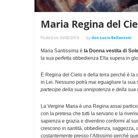
Maria Regina del Ciel
Posted on
30/05/2016
by
don Lucio Bellantoni
Maria Santissima è
la Donna vestita di Sol
la sua perfetta obbedienza Ella supera in glor
È Regina del Cielo e della terra perché è la
in Lei. Nessuno potrà mai eguagliare la sua s
partecipe della sua onnipotenza e della sua 
La Vergine Maria è una Regina assai partico
con la pretesa che tutti la servano e la riveri
sapienza e grazia e diventino conformi al suo 
crescono in santità, obbedienza, saggezza, one
costantemente presso l’Altissimo perché quest