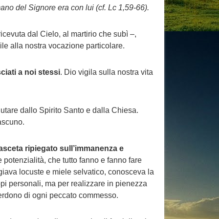
no del Signore era con lui (cf. Lc 1,59-66).
cevuta dal Cielo, al martirio che subì –,
le alla nostra vocazione particolare.
ciati a noi stessi
. Dio vigila sulla nostra vita
utare dallo Spirito Santo e dalla Chiesa.
iascuno.
asceta ripiegato sull’immanenza e
 potenzialità, che tutto fanno e fanno fare
giava locuste e miele selvatico, conosceva la
copi personali, ma per realizzare in pienezza
o perdono di ogni peccato commesso.