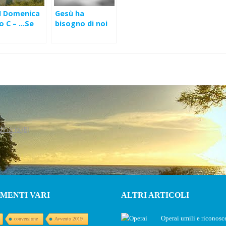
II Domenica
Gesù ha
o C – …Se
bisogno di noi
 viene a
(Lc 14,25-
dinario (B)
MENTI VARI
ALTRI ARTICOLI
Operai umili e riconosce
conversione
Avvento 2019