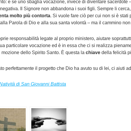
: e se uno sbaglia vocazione, invece di diventare sacerdote – 
ativa. Il Signore non abbandona i suoi figli. Sempre li cerca, li 
venta molto più contorta
. Si vuole fare ciò per cui non si è sta
alla Parola di Dio e alla sua santa volontà – ma il cammino non
e responsabilità legate al proprio ministero, aiutare soprattutto 
ua particolare vocazione ed è in essa che ci si realizza piena
te mozione dello Spirito Santo. È questa la
chiave
della felicità 
 perfettamente il progetto che Dio ha avuto su di lei, ci aiuti 
Natività di San Giovanni Battista