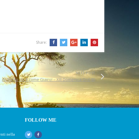
Share:
NEXT POST
Aiutiamo chi è come Giairo! – XIII Domenica Ord (B)
FOLLOW ME
nti nella