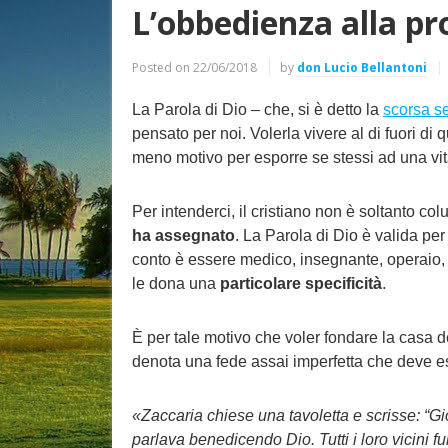
L’obbedienza alla pr
Posted on
22/06/2018
by
don Lucio Bellantoni
La Parola di Dio – che, si è detto la
scorsa s
pensato per noi. Volerla vivere al di fuori di
meno motivo per esporre se stessi ad una vita
Per intenderci, il cristiano non è soltanto co
ha assegnato
. La Parola di Dio è valida per
conto è essere medico, insegnante, operaio, 
le dona una
particolare specificità
.
È per tale motivo che voler fondare la casa d
denota una fede assai imperfetta che deve e
«Zaccaria chiese una tavoletta e scrisse: “Giova
parlava benedicendo Dio. Tutti i loro vicini f