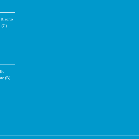
 Risorto
 (C)
llo
ste (B)