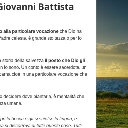
Giovanni Battista
o alla particolare vocazione
che Dio ha
Padre celeste, è grande stoltezza o per lo
la storia della salvezza
il posto che Dio gli
 non lo sono. Un conto è essere sacerdote, un
ncarna cioè in una particolare vocazione che
so decidere dove piantarla, è mentalità che
enza umana.
rì la bocca e gli si sciolse la lingua, e
a si discorreva di tutte queste cose. Tutti