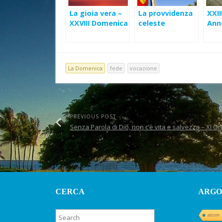
La gioia vera –
La provvidenza
XXI
XXVIII Domenica
celeste
Ann
Ord (B)
uno
me…
33)
La Domenica
fede
vocazione
PREVIOUS POST
Senza Parola di Dio, non c’è vita e salvezza – XI Or
CERCA
ARGO
amore