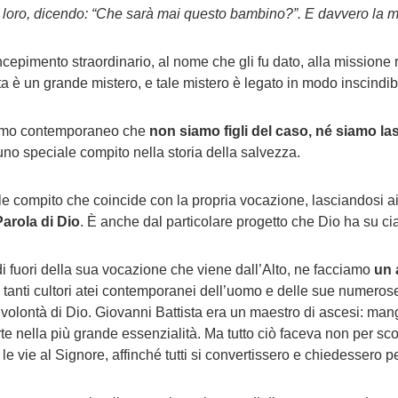
r loro, dicendo: “Che sarà mai questo bambino?”. E davvero la ma
epimento straordinario, al nome che gli fu dato, alla missione ri
a è un grande mistero, e tale mistero è legato in modo inscindibi
uomo contemporaneo che
non siamo figli del caso, né siamo las
 uno speciale compito nella storia della salvezza.
le compito che coincide con la propria vocazione, lasciandosi ai
arola di Dio
. È anche dal particolare progetto che Dio ha su c
i fuori della sua vocazione che viene dall’Alto, ne facciamo
un 
i tanti cultori atei contemporanei dell’uomo e delle sue numerose
 volontà di Dio. Giovanni Battista era un maestro di ascesi: man
serte nella più grande essenzialità. Ma tutto ciò faceva non per s
 le vie al Signore, affinché tutti si convertissero e chiedesser