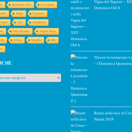
Vigna del Signore – X
ra
Quaresima 2020
in evidenza
Domenica Ord A
ordia
Natale
Eucaristia
o Santo
virtù
obbedienza
one
Santo Rosario
Vergine Maria
ima
Chiesa
famiglia
fede
ne
Vincere la tentazione è 
ICHE
– I Domenica Quaresima
e
Rinati nella luce di Cri
Natale 2019