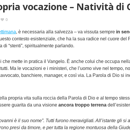
opria vocazione – Natività di 
0
ettimana
, è necessaria alla salvezza – va vissuta sempre
in sen
 questo contesto esistenziale, che ha la sua radice nel cuore del 
 di “stenti”, spiritualmente parlando.
lui che mette in pratica il Vangelo. È anche colui che occupa nel
 tutti. Ma le vocazioni e i ministeri, che l’uomo vive nel tempo,
avvocato, banchiere, manager, e così via. La Parola di Dio si i
ella propria vita sulla roccia della Parola di Dio e al tempo stes
ssere guarita da una visione
ancora troppo terrena
dell’esist
nni è il suo nome”. Tutti furono meravigliati. All’istante gli si ap
urono presi da timore, e per tutta la regione montuosa della Giude