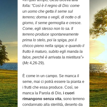
folla: “Così è il regno di Dio: come
un uomo che getta il seme sul
terreno; dorma o vegli, di notte o di
giorno, il seme germoglia e cresce.
Come, egli stesso non lo sa. Il
terreno produce spontaneamente
prima lo stelo, poi la spiga, poi il
chicco pieno nella spiga; e quando il
frutto è maturo, subito egli manda la
falce, perché è arrivata la mietitura”»
(
Mc
4,26-29).
È come in un campo. Se manca il
seme, mai ci potrà essere la pianta e
i frutti che essa produce. Così, se
manca la Parola di Dio,
i cuori
rimangono senza vita
, sono terreno
condannato alla sterilità, deserto da