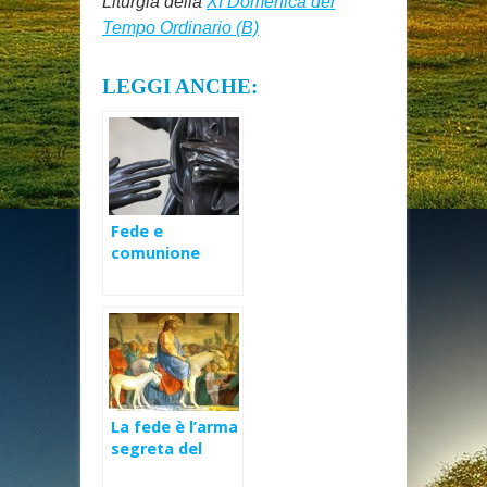
Liturgia della
XI Domenica del
Tempo Ordinario (B)
LEGGI ANCHE:
Fede e
comunione
ecclesiale – II
Domenica di
Pasqua
La fede è l’arma
segreta del
cristiano –