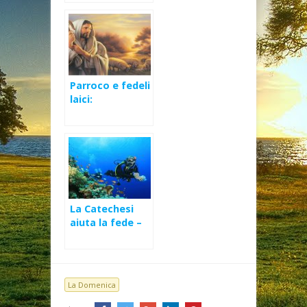
Domenica delle
Palme (B)
Parroco e fedeli
laici:
obbedienza
necessaria
La Catechesi
aiuta la fede –
XIV Domenica
Ord (B)
La Domenica