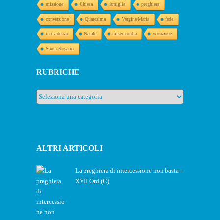
missione
Chiesa
famiglia
preghiera
conversione
Quaresima
Vergine Maria
fede
in evidenza
Natale
misericordia
vocazione
Santo Rosario
RUBRICHE
Rubriche
ALTRI ARTICOLI
La preghiera di intercessione non basta –
XVII Ord (C)