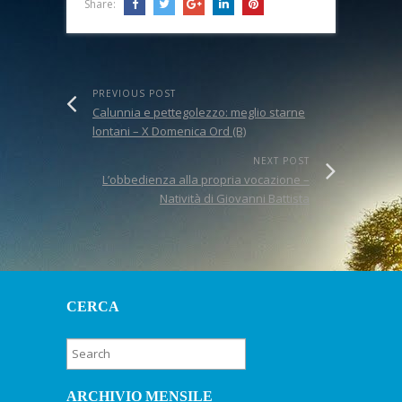
Share:
PREVIOUS POST
Calunnia e pettegolezzo: meglio starne
lontani – X Domenica Ord (B)
NEXT POST
L’obbedienza alla propria vocazione –
Natività di Giovanni Battista
CERCA
ARCHIVIO MENSILE