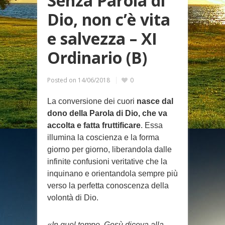
Senza Parola di
Dio, non c’è vita
e salvezza – XI
Ordinario (B)
Posted on
14/06/2018
0
La conversione dei cuori
nasce dal
dono della Parola di Dio, che va
accolta e fatta fruttificare
. Essa
illumina la coscienza e la forma
giorno per giorno, liberandola dalle
infinite confusioni veritative che la
inquinano e orientandola sempre più
verso la perfetta conoscenza della
volontà di Dio.
«In quel tempo, Gesù diceva alla