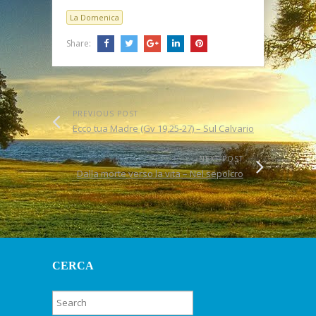
La Domenica
Share:
PREVIOUS POST
Ecco tua Madre (Gv 19,25-27) – Sul Calvario
NEXT POST
Dalla morte verso la vita – Nel sepolcro
CERCA