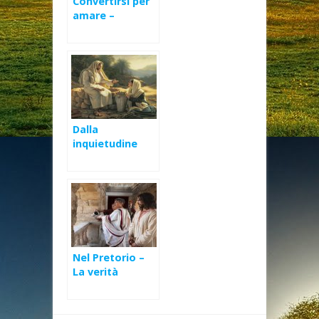
Convertirsi per
amare –
Mercoledì delle
Ceneri 2017
Dalla
inquietudine
alla pace – La
Samaritana (Gv
4,5-42)
Nel Pretorio –
La verità
immolata
sull’altare della
diplomazia