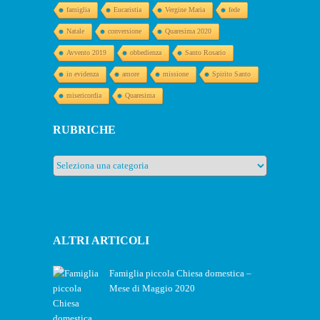
famiglia
Eucaristia
Vergine Maria
fede
Natale
conversione
Quaresima 2020
Avvento 2019
obbedienza
Santo Rosario
in evidenza
amore
missione
Spirito Santo
misericordia
Quaresima
RUBRICHE
Rubriche
ALTRI ARTICOLI
Famiglia piccola Chiesa domestica –
Mese di Maggio 2020