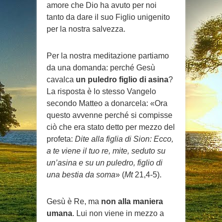
amore che Dio ha avuto per noi
tanto da dare il suo Figlio unigenito
per la nostra salvezza.
Per la nostra meditazione partiamo
da una domanda: perché Gesù
cavalca
un puledro figlio di asina
?
La risposta è lo stesso Vangelo
secondo Matteo a donarcela: «Ora
questo avvenne perché si compisse
ciò che era stato detto per mezzo del
profeta:
Dite alla figlia di Sion: Ecco,
a te viene il tuo re, mite, seduto su
un’asina e su un puledro, figlio di
una bestia da soma
» (
Mt
21,4-5).
Gesù è Re, ma
non alla maniera
umana
. Lui non viene in mezzo a