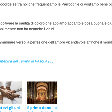
accorge se tra noi che frequentiamo le Parrocchie ci vogliamo bene op
 coltivare la santità di coloro che abbiamo accanto è cosa buona e gi
tani mentre non ha neanche i vicini.
a camminare verso la perfezione dell’amore vicendevole affinché il mon
menica del Tempo di Pasqua (C)
evi gli uni
Il primo dono: la