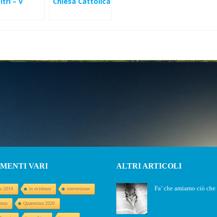
ltri – V
Chiesa Cattolica
enica di
– I Domenica di
qua (C)
Avvento (A)
MENTI VARI
ALTRI ARTICOLI
Fa’ che amiamo ciò ch
o 2019
in evidenza
conversione
enza
Quaresima 2020