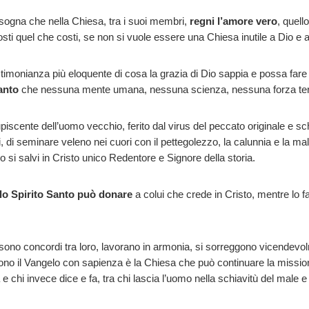
sogna che nella Chiesa, tra i suoi membri,
regni l’amore vero
, quell
 quel che costi, se non si vuole essere una Chiesa inutile a Dio e a
estimonianza più eloquente di cosa la grazia di Dio sappia e possa far
anto
che nessuna mente umana, nessuna scienza, nessuna forza terr
iscente dell’uomo vecchio, ferito dal virus del peccato originale e sc
ssi, di seminare veleno nei cuori con il pettegolezzo, la calunnia e la 
 si salvi in Cristo unico Redentore e Signore della storia.
 lo Spirito Santo può donare
a colui che crede in Cristo, mentre lo fa
sono concordi tra loro, lavorano in armonia, si sorreggono vicendevolmen
ivono il Vangelo con sapienza è la Chiesa che può continuare la mission
 e chi invece dice e fa, tra chi lascia l’uomo nella schiavitù del male e