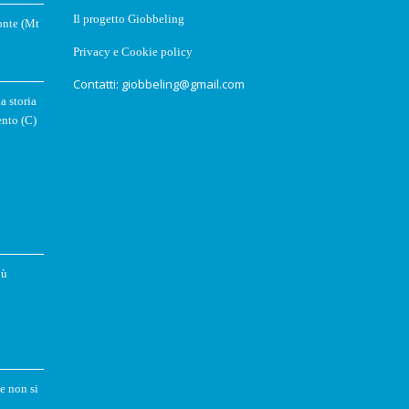
Il progetto Giobbeling
onte (Mt
Privacy e Cookie policy
Contatti: giobbeling@gmail.com
a storia
ento (C)
iù
e non si