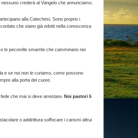
ché nessuno crederà al Vangelo che annunciamo.
artecipano alla Catechesi. Sono proprio i
scontato che siano già edotti nella conoscenza
rso le pecorelle smarrite che camminano nei
affida e se noi non le curiamo, come possono
empre alla porta del cuore.
la fede che mai si deve arrestare.
Noi pastori li
acolare o addirittura soffocare i carismi altrui