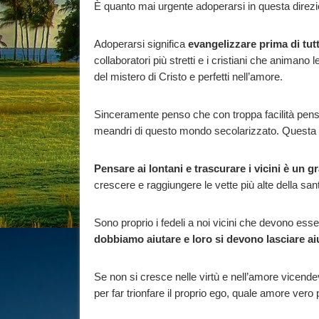
È quanto mai urgente adoperarsi in questa direz
Adoperarsi significa
evangelizzare prima di tut
collaboratori più stretti e i cristiani che animano
del mistero di Cristo e perfetti nell’amore.
Sinceramente penso che con troppa facilità pensi
meandri di questo mondo secolarizzato. Questa m
Pensare ai lontani e trascurare i vicini è un g
crescere e raggiungere le vette più alte della sant
Sono proprio i fedeli a noi vicini che devono esse
dobbiamo aiutare e loro si devono lasciare ai
Se non si cresce nelle virtù e nell’amore vicendev
per far trionfare il proprio ego, quale amore v