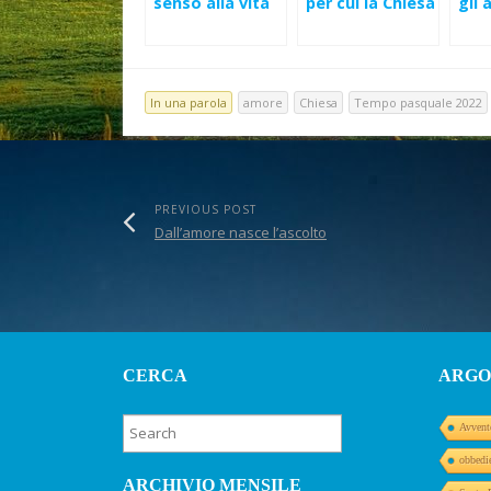
senso alla vita
per cui la Chiesa
gli a
dell’uomo di
esiste
Dom
ogni tempo
Pas
In una parola
amore
Chiesa
Tempo pasquale 2022
PREVIOUS POST
Dall’amore nasce l’ascolto
CERCA
ARGO
Avvent
obbedi
ARCHIVIO MENSILE