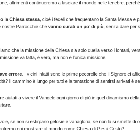
ione, altrimenti continueremo a lasciare il mondo nelle tenebre, per
to la Chiesa stessa
, cioè i fedeli che frequentano la Santa Messa e p
 le nostre Parrocchie che
vanno curati un po’ di più
, senza dare per 
amo che la missione della Chiesa sia solo quella verso i lontani, ve
issione va fatta, è vero, ma non è l’unica missione.
rave errore
. I vicini infatti sono le prime pecorelle che il Signore ci 
ità? Il cammino è lungo per tutti e la tentazione di sentirsi arrivati è s
re aiutati a vivere il Vangelo ogni giorno di più in quel dinamismo del
utare
.
ole, se non si estirpano gelosie e vanagloria, se non la si smette di ost
ero potremo noi mostrare al mondo come Chiesa di Gesù Cristo?