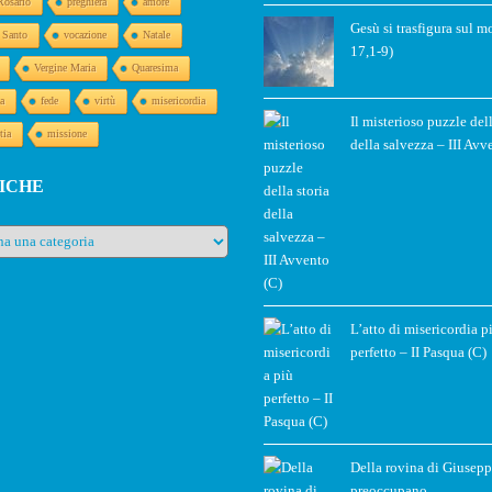
Rosario
preghiera
amore
Gesù si trasfigura sul m
o Santo
vocazione
Natale
17,1-9)
Vergine Maria
Quaresima
a
fede
virtù
misericordia
Il misterioso puzzle dell
tia
missione
della salvezza – III Avv
ICHE
e
L’atto di misericordia p
perfetto – II Pasqua (C)
Della rovina di Giusepp
preoccupano