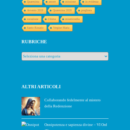
Quaresima
amore
missione
in evidenza
Avvento 2019
Quaresima 2020
preghiera
vocazione
Chiesa
misericordia
Santo Rosario
Vergine Maria
RUBRICHE
Rubriche
ALTRI ARTICOLI
Collaborando fedelmente al mistero
della Redenzione
Onnipotenza e sapienza divine – VI Ord