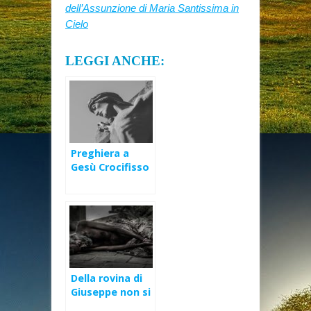
dell’Assunzione di Maria Santissima in
Cielo
LEGGI ANCHE:
Preghiera a
Gesù Crocifisso
nella Settimana
Santa
Della rovina di
Giuseppe non si
preoccupano