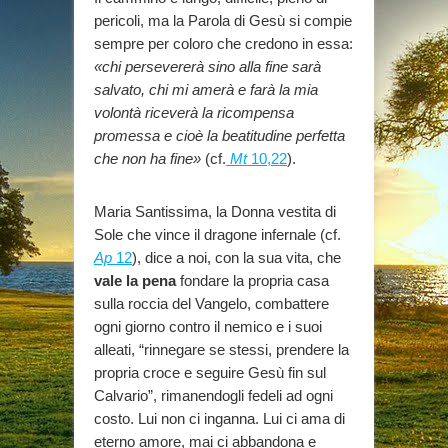
pericoli, ma la Parola di Gesù si compie
sempre per coloro che credono in essa:
«chi persevererà sino alla fine sarà
salvato, chi mi amerà e farà la mia
volontà riceverà la ricompensa
promessa e cioè la beatitudine perfetta
che non ha fine»
(cf.
Mt
10,22
).
Maria Santissima, la Donna vestita di
Sole che vince il dragone infernale (cf.
Ap
12
), dice a noi, con la sua vita, che
vale la pena
fondare la propria casa
sulla roccia del Vangelo, combattere
ogni giorno contro il nemico e i suoi
alleati, “rinnegare se stessi, prendere la
propria croce e seguire Gesù fin sul
Calvario”, rimanendogli fedeli ad ogni
costo. Lui non ci inganna. Lui ci ama di
eterno amore, mai ci abbandona e