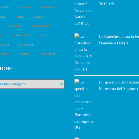
2019 1/9
o 2019
vocazione
obbedienza
enza
Natale
famiglia
Quaresima
Quaresima 2020
ra
Spirito Santo
fede
La Catechesi aiuta la f
Domenica Ord (B)
e Maria
misericordia
Rosario
missione
conversione
ICHE
e
Lo specifico del cristia
Battesimo del Signore (