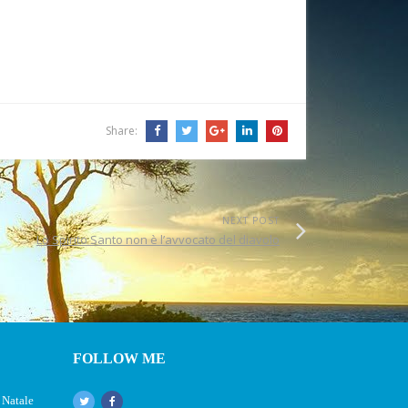
Share:
NEXT POST
Lo Spirito Santo non è l’avvocato del diavolo
FOLLOW ME
 Natale