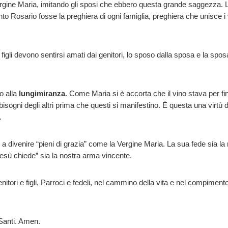
rgine Maria, imitando gli sposi che ebbero questa grande saggezza. 
to Rosario fosse la preghiera di ogni famiglia, preghiera che unisce i vi
figli devono sentirsi amati dai genitori, lo sposo dalla sposa e la sp
o alla
lungimiranza
. Come Maria si è accorta che il vino stava per fi
isogni degli altri prima che questi si manifestino. È questa una virtù d
i.
o a divenire “pieni di grazia” come la Vergine Maria. La sua fede sia la
Gesù chiede” sia la nostra arma vincente.
nitori e figli, Parroci e fedeli, nel cammino della vita e nel compimen
Santi. Amen.