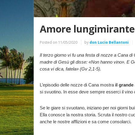
Amore lungimirante 
Posted on
11/05/2020
by
don Lucio Bellantoni
Il terzo giorno vi fu una festa di nozze a Cana di
madre di Gesù gli disse: «Non hanno vino». E Ge
cosa vi dica, fatela» (Gv 2,1-5).
L’episodio delle nozze di Cana mostra
il grande
si svuotino. In esse deve sempre esserci il vino de
Se le giare si svuotano, iniziano per noi giorni b
Ella conosce la nostra storia. Scruta il nostro 
anche le nostre afflizioni e sa come consolarci.