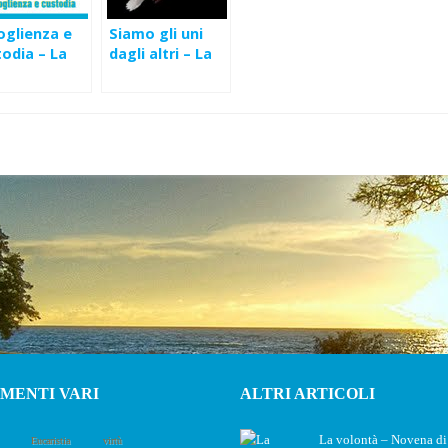
oglienza e
Siamo gli uni
odia – La
dagli altri – La
ita di Gesù
discesa dello
Spirito Santo
MENTI VARI
ALTRI ARTICOLI
La volontà – Novena di
Eucaristia
virtù