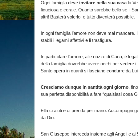
Ogni famiglia deve
invitare nella sua casa
la Ve
fiduciosa e corale. Quanto sarebbe bello se il San
altri! Basterà volerlo, e tutto diventerà possibile.
In ogni famiglia l’amore non deve mai mancare. I 
stabili i legami affettivi e li trasfigura.
In particolare l’amore, alle nozze di Cana, è legat
della famiglia dovrebbe avere occhi per vedere i b
Santo opera in quanti si lasciano condurre da Lu
Cresciamo dunque in santità ogni giorno
, fin
sua perfetta disponibilità a fare “qualsiasi cosa 
Ella ci aiuti e ci prenda per mano. Accompagni ge
da Dio.
San Giuseppe interceda insieme agli Angeli e ai 