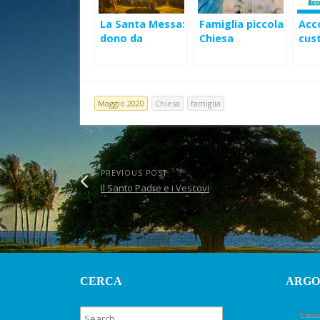
La Santa Messa:
Famiglia piccola
Acc
dono da
Chiesa
cust
accogliere –
domestica –
nasc
XXVIII Domenica
Mese di Maggio
Ord A
2020
Maggio 2020
Chiesa
famiglia
PREVIOUS POST
Il Santo Padre e i Vescovi
CERCA
ARGO
Chiesa