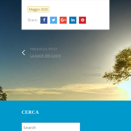
Maggio 2020
Share:
PREVIOUS POST
La pace del cuore
NEXT POST
La Cresima
CERCA