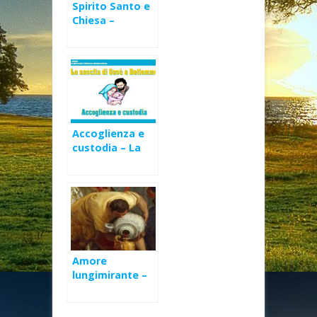
Spirito Santo e
Chiesa –
Battesimo del
Signore (C)
Accoglienza e
custodia – La
nascita di Gesù
Amore
lungimirante –
Le nozze di
Cana