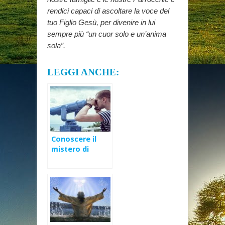
rendici capaci di ascoltare la voce del
tuo Figlio Gesù, per divenire in lui
sempre più “un cuor solo e un’anima
sola”.
LEGGI ANCHE:
Conoscere il
mistero di
Cristo secondo
verità – XXIV
Domenica Ord
(B)