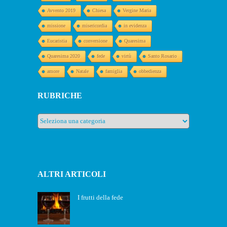
Avvento 2019
Chiesa
Vergine Maria
missione
misericordia
in evidenza
Eucaristia
conversione
Quaresima
Quaresima 2020
fede
virtù
Santo Rosario
amore
Natale
famiglia
obbedienza
RUBRICHE
Rubriche
ALTRI ARTICOLI
I frutti della fede