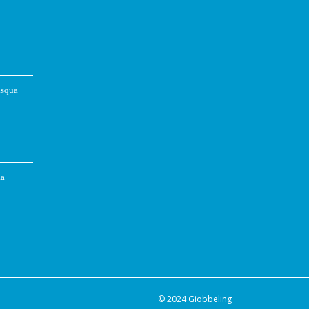
asqua
za
© 2024
Giobbeling