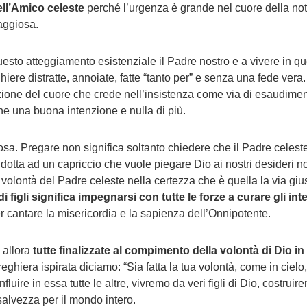
ell’Amico celeste
perché l’urgenza è grande nel cuore della not
aggiosa.
sto atteggiamento esistenziale il Padre nostro e a vivere in quest
ere distratte, annoiate, fatte “tanto per” e senza una fede vera
ione del cuore che crede nell’insistenza come via di esaudimento
ane una buona intenzione e nulla di più.
osa. Pregare non significa soltanto chiedere che il Padre celeste
ridotta ad un capriccio che vuole piegare Dio ai nostri desideri 
a volontà del Padre celeste nella certezza che è quella la via gi
 figli significa impegnarsi con tutte le forze a curare gli int
per cantare la misericordia e la sapienza dell’Onnipotente.
 allora
tutte finalizzate al compimento della volontà di Dio in 
ghiera ispirata diciamo: “Sia fatta la tua volontà, come in cielo
luire in essa tutte le altre, vivremo da veri figli di Dio, costru
salvezza per il mondo intero.