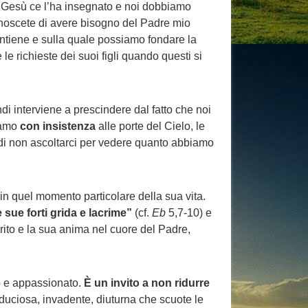
 Gesù ce l’ha insegnato e noi dobbiamo
conoscete di avere bisogno del Padre mio
ntiene e sulla quale possiamo fondare la
e richieste dei suoi figli quando questi si
i interviene a prescindere dal fatto che noi
iamo
con insistenza
alle porte del Cielo, le
ta di non ascoltarci per vedere quanto abbiamo
n quel momento particolare della sua vita.
 sue forti grida e lacrime”
(cf.
Eb
5,7-10) e
rito e la sua anima nel cuore del Padre,
ro e appassionato.
È un invito a non ridurre
iduciosa, invadente, diuturna che scuote le