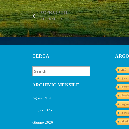
PREVIOUS POST
Il ricco stolto
CERCA
ARGO
virtù
Quares
ARCHIVIO MENSILE
Quares
obbedi
Agosto 2026
preghie
Luglio 2026
in evid
miseric
Giugno 2026