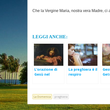
Che la Vergine Maria, nostra vera Madre, ci a
LEGGI ANCHE:
L’orazione di
La preghiera è il
Ges
Gesù nel
respiro
Get
Getsemani
dell’anima – XXII
Domenica Ord
(B)
La Domenica
preghiera