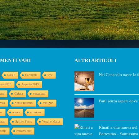
MENTI VARI
ALTRI ARTICOLI
Nel Cenacolo nasce la 
Natale
Eucaristia
fede
ima 2020
Avvento 2019
ima
Chiesa
vocazione
Partì senza sapere dove
enza
Santo Rosario
famiglia
ra
amore
missione
enza
Spirito Santo
Vergine Maria
Rinati a vita nuova nel
ordia
conversione
Battesimo – Santissima 