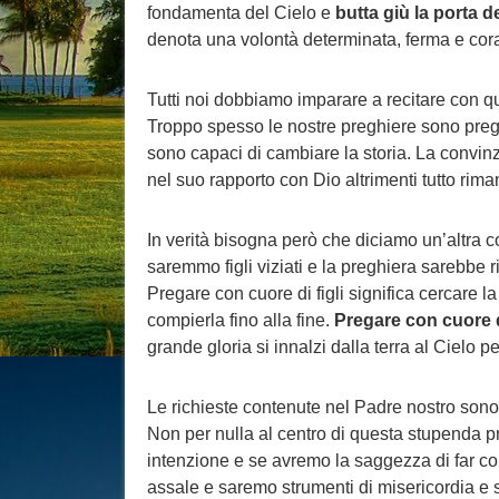
fondamenta del Cielo e
butta giù la porta d
denota una volontà determinata, ferma e cor
Tutti noi dobbiamo imparare a recitare con que
Troppo spesso le nostre preghiere sono preghi
sono capaci di cambiare la storia. La convinz
nel suo rapporto con Dio altrimenti tutto rim
In verità bisogna però che diciamo un’altra c
saremmo figli viziati e la preghiera sarebbe 
Pregare con cuore di figli significa cercare l
compierla fino alla fine.
Pregare con cuore di
grande gloria si innalzi dalla terra al Cielo 
Le richieste contenute nel Padre nostro sono
Non per nulla al centro di questa stupenda pre
intenzione e se avremo la saggezza di far conf
assale e saremo strumenti di misericordia e 