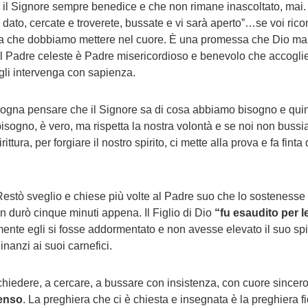
il Signore sempre benedice e che non rimane inascoltato, mai.
à dato, cercate e troverete, bussate e vi sarà aperto”…se voi ri
ezza che dobbiamo mettere nel cuore. È una promessa che Dio ma
Il Padre celeste è Padre misericordioso e benevolo che accoglie l
Egli intervenga con sapienza.
sogna pensare che il Signore sa di cosa abbiamo bisogno e quind
sogno, è vero, ma rispetta la nostra volontà e se noi non buss
ttura, per forgiare il nostro spirito, ci mette alla prova e fa fin
stò sveglio e chiese più volte al Padre suo che lo sostenesse i
 durò cinque minuti appena. Il Figlio di Dio
“fu esaudito per le
ente egli si fosse addormentato e non avesse elevato il suo spi
nanzi ai suoi carnefici.
chiedere, a cercare, a bussare con insistenza, con cuore since
senso
. La preghiera che ci è chiesta e insegnata è la preghiera f