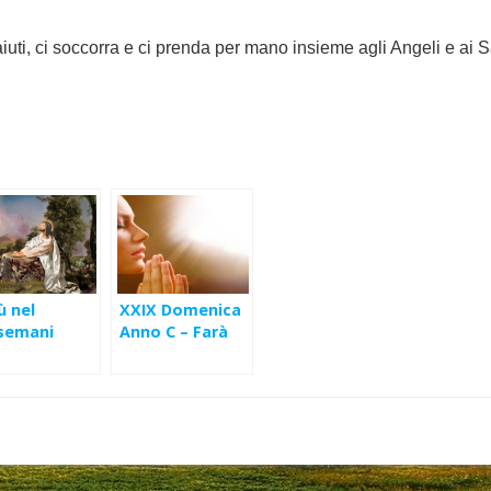
iuti, ci soccorra e ci prenda per mano insieme agli Angeli e ai S
ù nel
XXIX Domenica
semani
Anno C – Farà
giustizia ai suoi
eletti (Lc 18,1-8)