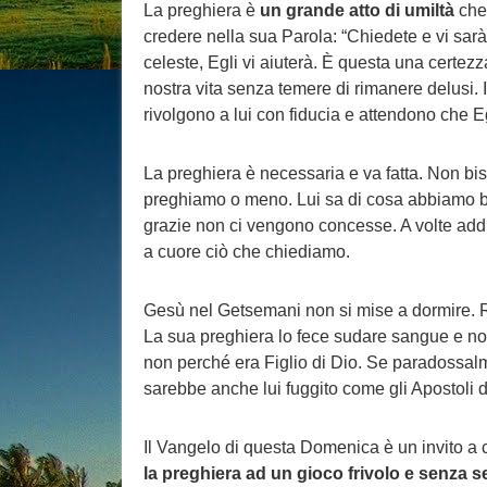
La preghiera è
un grande atto di umiltà
che 
credere nella sua Parola: “Chiedete e vi sar
celeste, Egli vi aiuterà. È questa una cert
nostra vita senza temere di rimanere delusi. 
rivolgono a lui con fiducia e attendono che 
La preghiera è necessaria e va fatta. Non bi
preghiamo o meno. Lui sa di cosa abbiamo bi
grazie non ci vengono concesse. A volte addiri
a cuore ciò che chiediamo.
Gesù nel Getsemani non si mise a dormire. Re
La sua preghiera lo fece sudare sangue e non
non perché era Figlio di Dio. Se paradossalm
sarebbe anche lui fuggito come gli Apostoli di
Il Vangelo di questa Domenica è un invito a 
la preghiera ad un gioco frivolo e senza 