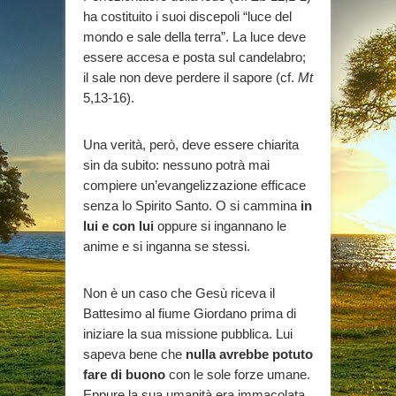
ha costituito i suoi discepoli “luce del
mondo e sale della terra”. La luce deve
essere accesa e posta sul candelabro;
il sale non deve perdere il sapore (cf.
Mt
5,13-16).
Una verità, però, deve essere chiarita
sin da subito: nessuno potrà mai
compiere un’evangelizzazione efficace
senza lo Spirito Santo. O si cammina
in
lui e con lui
oppure si ingannano le
anime e si inganna se stessi.
Non è un caso che Gesù riceva il
Battesimo al fiume Giordano prima di
iniziare la sua missione pubblica. Lui
sapeva bene che
nulla avrebbe potuto
fare di buono
con le sole forze umane.
Eppure la sua umanità era immacolata,