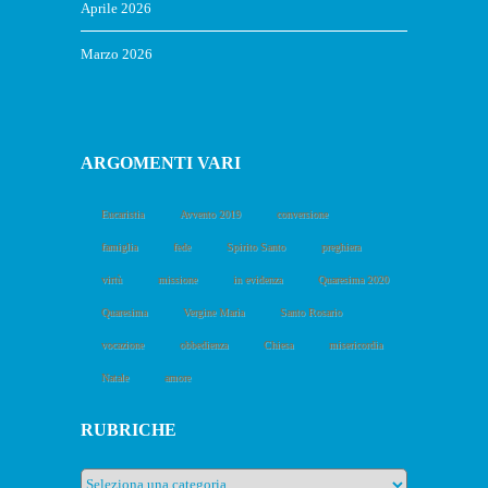
Aprile 2026
Marzo 2026
ARGOMENTI VARI
Eucaristia
Avvento 2019
conversione
famiglia
fede
Spirito Santo
preghiera
virtù
missione
in evidenza
Quaresima 2020
Quaresima
Vergine Maria
Santo Rosario
vocazione
obbedienza
Chiesa
misericordia
Natale
amore
RUBRICHE
Rubriche