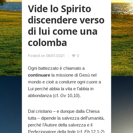
Vide lo Spirito
discendere verso
di lui come una
colomba
Posted on
08/01/2021
0
Ogni battezzato è chiamato a
continuare
la missione di Gesù nel
mondo e cioè a condurre ogni cuore a
Lui perché abbia la vita e l’abbia in
abbondanza (cf.
Gv
10,10).
Dal cristiano – e dunque dalla Chiesa
tutta – dipende la salvezza dell’umanità,
perché l’Autore della salvezza e il
Perfezionatore della fede (cf.
Eb
12,1-2)