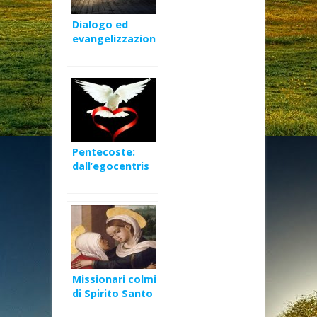
Dialogo ed
evangelizzazion
e – I discepoli di
Emmaus
Pentecoste:
dall’egocentris
mo spirituale
all’amore vero
Missionari colmi
di Spirito Santo
– IV Avvento (C)