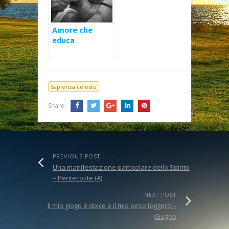
Amore che
educa
Sapienza celeste
Share:
PREVIOUS POST
Una manifestazione particolare dello Spirito
– Pentecoste (A)
NEXT POST
Il mio giogo è dolce e il mio peso leggero –
Giugno