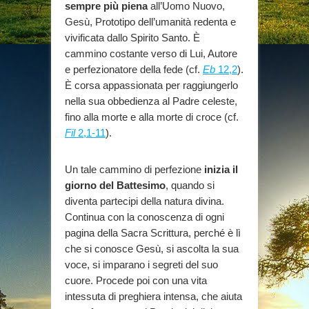
sempre più piena
all’Uomo Nuovo,
Gesù, Prototipo dell’umanità redenta e
vivificata dallo Spirito Santo. È
cammino costante verso di Lui, Autore
e perfezionatore della fede (cf.
Eb
12,2
).
È corsa appassionata per raggiungerlo
nella sua obbedienza al Padre celeste,
fino alla morte e alla morte di croce (cf.
Fil
2,1-11
).
Un tale cammino di perfezione
inizia il
giorno del Battesimo
, quando si
diventa partecipi della natura divina.
Continua con la conoscenza di ogni
pagina della Sacra Scrittura, perché è lì
che si conosce Gesù, si ascolta la sua
voce, si imparano i segreti del suo
cuore. Procede poi con una vita
intessuta di preghiera intensa, che aiuta