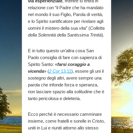
via esperienziale
, mentre si entra in
relazione con “il Padre che ha mandato
nel mondo il suo Figlio, Parola di verità,
e lo Spirito santificatore per rivelare agli
uomini il mistero della sua vita” (
Colletta
della Solennità della Santissima Trinità
).
E in tutto questo un’altra cosa San
Paolo consiglia di fare con sapienza di
Spirito Santo: «
farsi coraggio a
vicenda
» (
2 Cor
13,11
), essere gli uni il
sostegno degli altri, avere sempre una
parola che infonde forza e speranza,
non lasciare spazio alla solitudine che è
tanto pericolosa e deleteria.
Ecco perché è necessario camminare
insieme, come fratelli e sorelle in Cristo,
uniti in Lui e riuniti attorno allo stesso