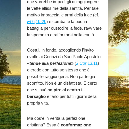
che vorrebbe impedirgli di raggiungere
le vette altissime della santità. Per tale
motivo imbraccia le armi della luce (cf.
Ef
6,10-20
) e combatte la buona
battaglia per custodire la fede, ravvivare
la speranza e rafforzarsi nella carità.
Costui, in fondo, accogliendo l’invito
rivolto ai Corinzi da San Paolo Apostolo,
«
tende alla perfezione
» (
2 Cor
13,11
)
e crede con tutto se stesso che è
possibile raggiungerla. Non parte già
sconfitto. Non è un disfattista. È certo
che si può
colpire al centro il
bersaglio
e farlo per tutti i giorni della
propria vita.
Ma cos’è in verità la perfezione
cristiana? Essa è
conformazione