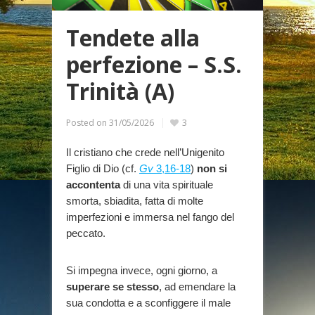
Tendete alla
perfezione – S.S.
Trinità (A)
Posted on
31/05/2026
3
Il cristiano che crede nell’Unigenito
Figlio di Dio (cf.
Gv
3,16-18
)
non si
accontenta
di una vita spirituale
smorta, sbiadita, fatta di molte
imperfezioni e immersa nel fango del
peccato.
Si impegna invece, ogni giorno, a
superare se stesso
, ad emendare la
sua condotta e a sconfiggere il male