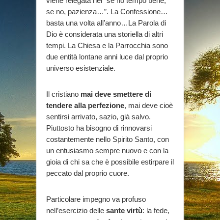
viene relegata nel “se ho tempo bene,
se no, pazienza…”. La Confessione…
basta una volta all’anno…La Parola di
Dio è considerata una storiella di altri
tempi. La Chiesa e la Parrocchia sono
due entità lontane anni luce dal proprio
universo esistenziale.
Il cristiano
mai deve smettere di
tendere alla perfezione
, mai deve cioè
sentirsi arrivato, sazio, già salvo.
Piuttosto ha bisogno di rinnovarsi
costantemente nello Spirito Santo, con
un entusiasmo sempre nuovo e con la
gioia di chi sa che è possibile estirpare il
peccato dal proprio cuore.
Particolare impegno va profuso
nell’esercizio delle
sante virtù
: la fede,