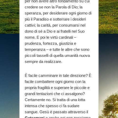
per non avere altro fondamento su cui
credere se non la Parola di Dio; la
speranza, per desiderare ogni giorno di
più il Paradiso e sotterrare i desideri
cattivi; la carità, per consumarsi nel
dono di sé a Dio e ai fratelli nel Suo
nome. E poi le virtù cardinali –
prudenza, fortezza, giustizia e
temperanza – e tutte le altre che sono
piccoli tasselli di quella umanità nuova
sempre da realizzare.
È facile camminare in tale direzione? È
facile combattere ogni giorno con la
propria fragilità e superare le piccole e
grandi tentazioni che ci assalgono?
Certamente no. Si tratta di una lotta
intensa che spesso ci fa sudare
sangue. Gesù è passato attraverso il
Getsemani
e anche noi non possiamo