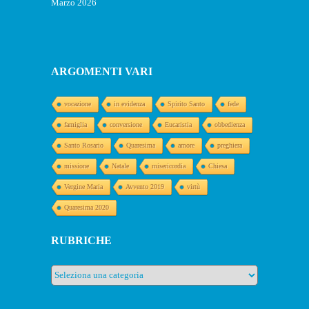
Marzo 2026
ARGOMENTI VARI
vocazione
in evidenza
Spirito Santo
fede
famiglia
conversione
Eucaristia
obbedienza
Santo Rosario
Quaresima
amore
preghiera
missione
Natale
misericordia
Chiesa
Vergine Maria
Avvento 2019
virtù
Quaresima 2020
RUBRICHE
Rubriche