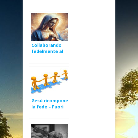
XXI Domenica
Ord (C)
Collaborando
fedelmente al
mistero della
Redenzione
Gesù ricompone
la fede – Fuori
del sepolcro