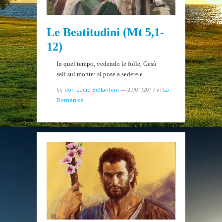
Le Beatitudini (Mt 5,1-
12)
In quel tempo, vedendo le folle, Gesù
salì sul monte: si pose a sedere e…
by
don Lucio Bellantoni
—
27/01/2017
in
La
Domenica