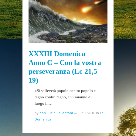
XXXIII Domenica
Anno C – Con la vostra
perseveranza (Lc 21,5-
19)
«Si solleverà popolo contro popolo e
regno contro regno, e vi saranno di
luogo in…
by
don Lucio Bellantoni
—
10/11/2016
in
La
Domenica