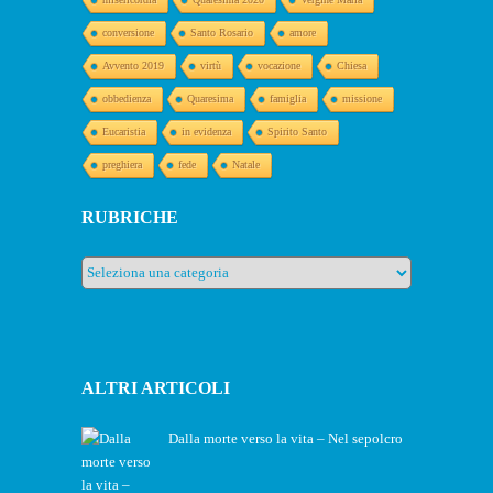
conversione
Santo Rosario
amore
Avvento 2019
virtù
vocazione
Chiesa
obbedienza
Quaresima
famiglia
missione
Eucaristia
in evidenza
Spirito Santo
preghiera
fede
Natale
RUBRICHE
Rubriche
ALTRI ARTICOLI
Dalla morte verso la vita – Nel sepolcro