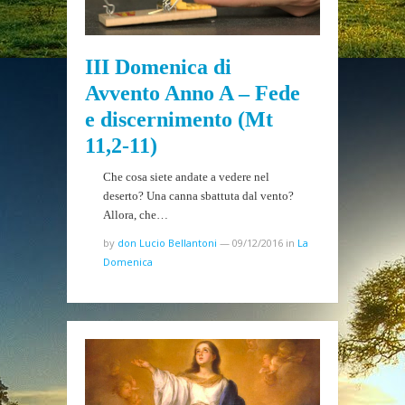
III Domenica di
Avvento Anno A – Fede
e discernimento (Mt
11,2-11)
Che cosa siete andate a vedere nel
deserto? Una canna sbattuta dal vento?
Allora, che…
by
don Lucio Bellantoni
—
09/12/2016
in
La
Domenica