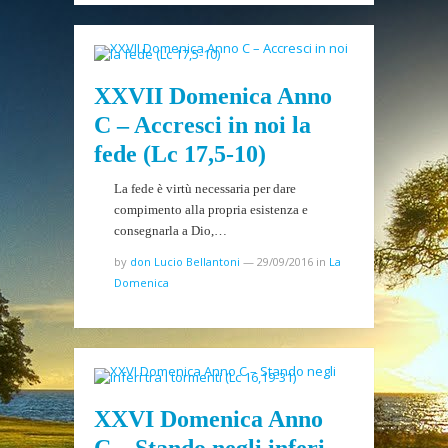
XXVII Domenica Anno
C – Accresci in noi la
fede (Lc 17,5-10)
La fede è virtù necessaria per dare
compimento alla propria esistenza e
consegnarla a Dio,…
by
don Lucio Bellantoni
—
29/09/2016
in
La
Domenica
XXVI Domenica Anno