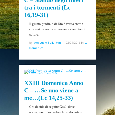
C – Stando negli inferi
tra i tormenti (Lc
16,19-31)
Il giusto giudizio di Dio è verità eterna
che mai tramonta nonostante siano tanti
coloro…
by
don Lucio Bellantoni
—
22/09/2016
in
La
Domenica
XXIII Domenica Anno
C – …Se uno viene a
me…(Lc 14,25-33)
Chi decide di seguire Gesù, deve
accogliere il Vangelo e farlo diventare