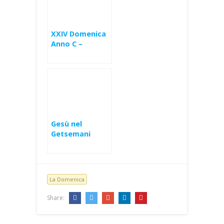
XXIV Domenica
Anno C –
Pentimento
sincero (Lc 15)
Gesù nel
Getsemani
La Domenica
Share: