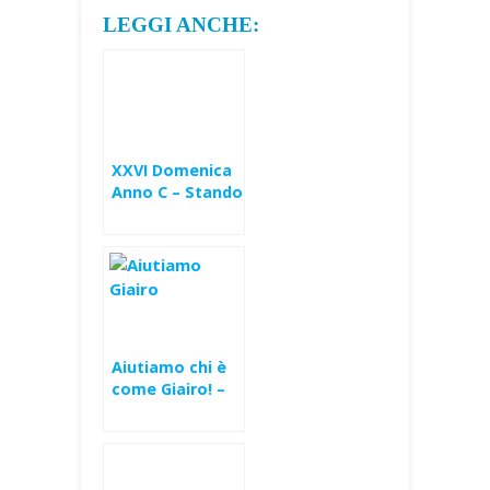
LEGGI ANCHE:
XXVI Domenica
Anno C – Stando
negli inferi tra i
tormenti (Lc
16,19-31)
Aiutiamo chi è
come Giairo! –
XIII Domenica
Ord (B)