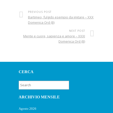
PREVIOUS POST
Bartimeo, fulgido esempio da imitare – XXX
Domenica Ord (B)
NEXT POST
Mente e cuore, sapienza e amore – XXXI
Domenica Ord (B)
CERCA
ARCHIVIO MENSILE
Agosto 2026