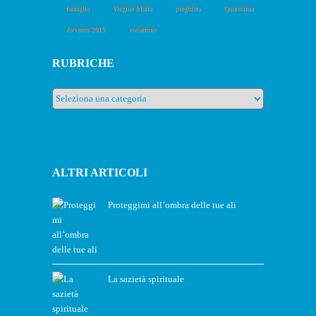
famiglia
Vergine Maria
preghiera
Quaresima
Avvento 2019
vocazione
RUBRICHE
Rubriche
ALTRI ARTICOLI
Proteggimi all’ombra delle tue ali
La sazietà spirituale