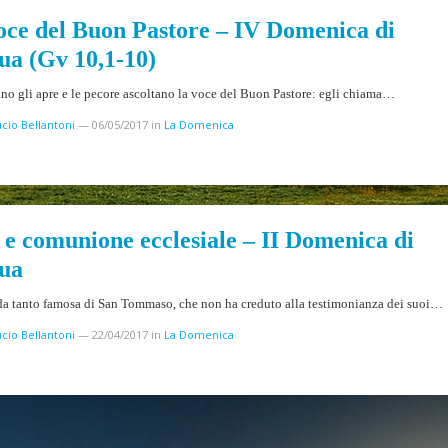
oce del Buon Pastore – IV Domenica di
ua (Gv 10,1-10)
ano gli apre e le pecore ascoltano la voce del Buon Pastore: egli chiama…
cio Bellantoni
—
06/05/2017
in
La Domenica
 e comunione ecclesiale – II Domenica di
ua
da tanto famosa di San Tommaso, che non ha creduto alla testimonianza dei suoi…
cio Bellantoni
—
22/04/2017
in
La Domenica