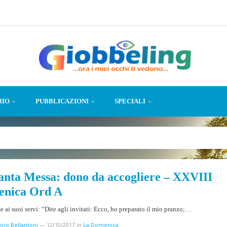
RIO
PUBBLICAZIONI
SPECIALI
anta Messa: dono da accogliere – XXVIII
nica Ord A
sse ai suoi servi: “Dite agli invitati: Ecco, ho preparato il mio pranzo;…
cio Bellantoni
—
12/10/2017
in
La Domenica