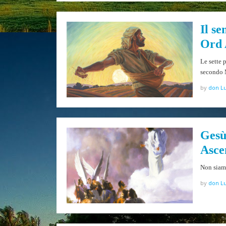
Il s
Ord
Le sette 
secondo
by
don Lu
Gesù 
Asce
Non siamo
by
don Lu