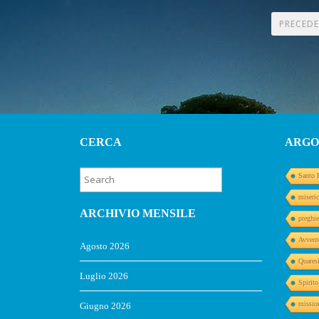
PAGINAZIONE
PRECEDE
DEGLI
ARTICOLI
CERCA
ARGO
Santo 
miseric
ARCHIVIO MENSILE
preghie
Avvent
Agosto 2026
Quares
Luglio 2026
Spirit
missio
Giugno 2026