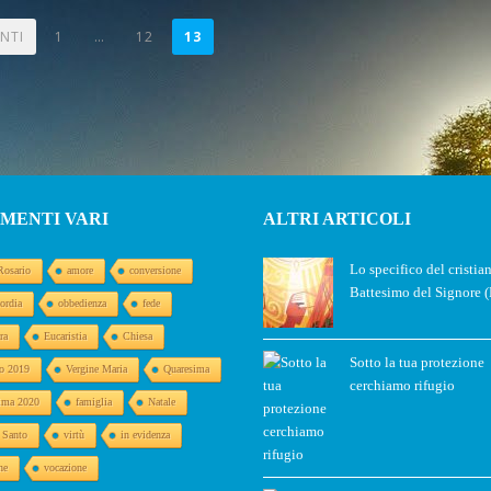
NTI
1
…
12
13
MENTI VARI
ALTRI ARTICOLI
Lo specifico del cristia
Rosario
amore
conversione
Battesimo del Signore (
ordia
obbedienza
fede
ra
Eucaristia
Chiesa
Sotto la tua protezione
o 2019
Vergine Maria
Quaresima
cerchiamo rifugio
ima 2020
famiglia
Natale
o Santo
virtù
in evidenza
ne
vocazione