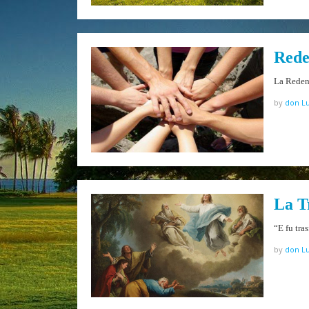
Rede
La Redenz
by
don Lu
La T
“E fu tra
by
don Lu