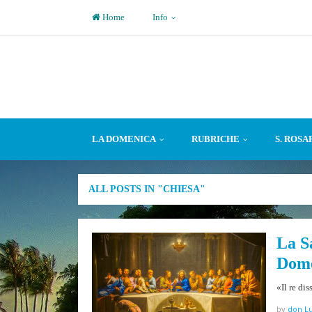
Home
Info
LA DOMENICA
RUBRICHE
S. ROSA
ALL POSTS IN "CHIESA"
La S
Dome
«Il re di
by
don Lu