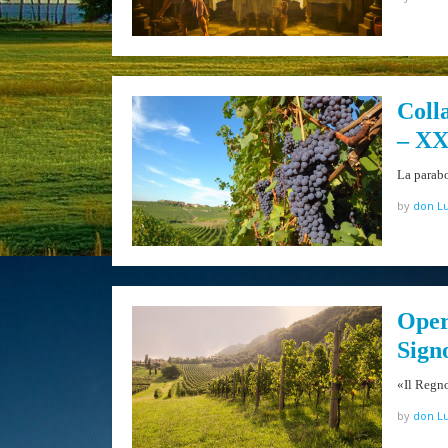
Coll
– XX
La parabo
by
don Lu
Oper
Sign
«Il Regno
by
don Lu