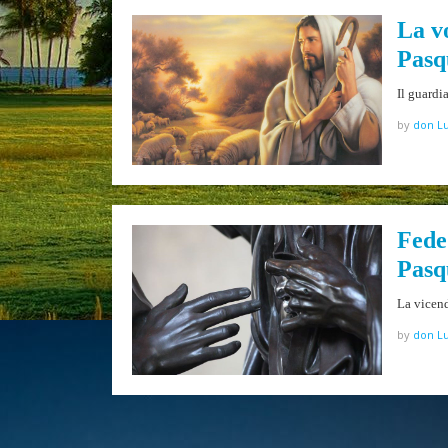
La v
Pasq
Il guardi
by
don Lu
Fede
Pasq
La vicen
by
don Lu