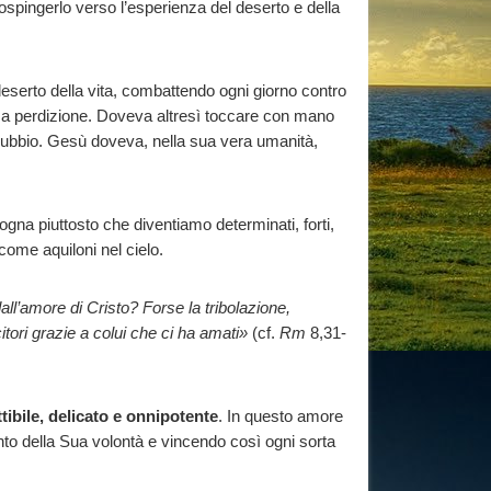
sospingerlo verso l’esperienza del deserto e della
l deserto della vita, combattendo ogni giorno contro
li a perdizione. Doveva altresì toccare con mano
 dubbio. Gesù doveva, nella sua vera umanità,
gna piuttosto che diventiamo determinati, forti,
come aquiloni nel cielo.
all’amore di Cristo? Forse la tribolazione,
itori grazie a colui che ci ha amati»
(cf.
Rm
8,31-
tibile, delicato e onnipotente
. In questo amore
o della Sua volontà e vincendo così ogni sorta