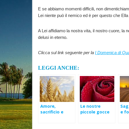
E se abbiamo momenti difficili, non dimentichiamo
Lei niente può il nemico ed è per questo che Ella
A Lei affidiamo la nostra vita, il nostro cuore, la
delusi in eterno.
Clicca sul link seguente per la
I Domenica di Qu
LEGGI ANCHE:
Amore,
Le nostre
Sagg
sacrificio e
piccole gocce
e fo
salvezza – V
d’amore
ogn
Domenica di
– I