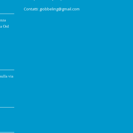
Contatti: giobbeling@gmail.com
enza
ca Ord
sulla via