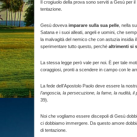
Il crogiuolo della prova sono serviti a Gesù per i
tentazione.
Gesù doveva
imparare
sulla sua pelle
, nella s
Satana e i suoi alleati, angeli e uomini, che sem
la malvagità del nemico che con astuzia insidia 
sperimentare tutto questo, perché
altrimenti si 
La stessa legge però vale per noi. È per tale mot
coraggiosi, pronti a scendere in campo con le ar
La fede dell’Apostolo Paolo deve essere la nostr
l’angoscia, la persecuzione, la fame, la nudità, i
39).
Noi che vogliamo essere discepoli di Gesù dobbi
ci dobbiamo immergere. Da questo amore dobbiam
di tentazione.