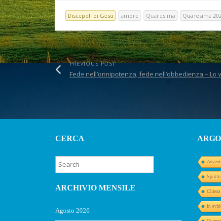
Quaresima (B)
Qua
Discepoli di Gesù
amore
Quaresima
Quaresima 20
PREVIOUS POST
Fede nell’onnipotenza, fede nell’obbedienza – Lo vog
CERCA
ARGO
Avvent
Spirit
ARCHIVIO MENSILE
Chiesa
in evid
Agosto 2026
Quares