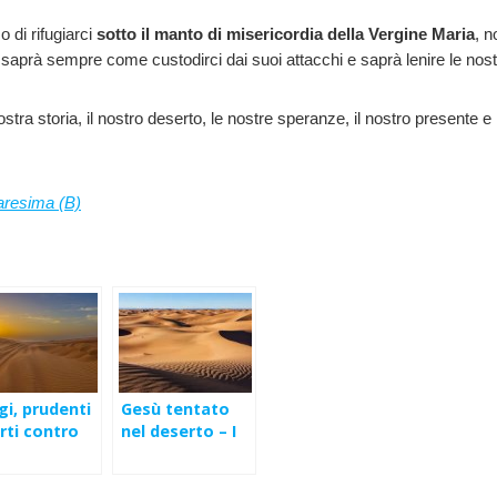
 di rifugiarci
sotto il manto di misericordia della Vergine Maria
, n
 saprà sempre come custodirci dai suoi attacchi e saprà lenire le nost
 nostra storia, il nostro deserto, le nostre speranze, il nostro present
aresima (B)
i, prudenti
Gesù tentato
rti contro
nel deserto – I
i tentazione
Domenica di
 Domenica
Quaresima (Mt