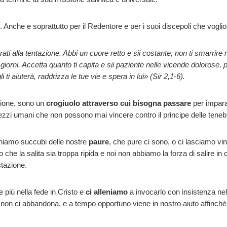
Anche e soprattutto per il Redentore e per i suoi discepoli che voglion
arati alla tentazione. Abbi un cuore retto e sii costante, non ti smarrire
 giorni. Accetta quanto ti capita e sii paziente nelle vicende dolorose, 
li ti aiuterà, raddrizza le tue vie e spera in lui» (Sir 2,1-6)
.
azione, sono un
crogiuolo
attraverso cui bisogna passare
per impara
mezzi umani che non possono mai vincere contro il principe delle teneb
niamo succubi delle nostre
paure
, che pure ci sono, o ci lasciamo vi
e la salita sia troppa ripida e noi non abbiamo la forza di salire in c
stazione.
più nella fede in Cristo e
ci alleniamo
a invocarlo con insistenza nel
 non ci abbandona, e a tempo opportuno viene in nostro aiuto affinch