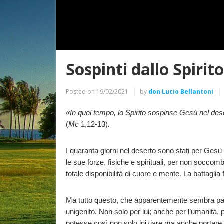
Sospinti dallo Spirit
Posted on
19/02/2021
by
don Lucio Bellantoni
«In quel tempo, lo Spirito sospinse Gesù nel dese
(
Mc
1,12-13)
.
I quaranta giorni nel deserto sono stati per Gesù
le sue forze, fisiche e spirituali, per non soccom
totale disponibilità di cuore e mente. La battaglia
Ma tutto questo, che apparentemente sembra parado
unigenito. Non solo per lui; anche per l’umanità, 
potesse così non solo iniziare ma anche portare 