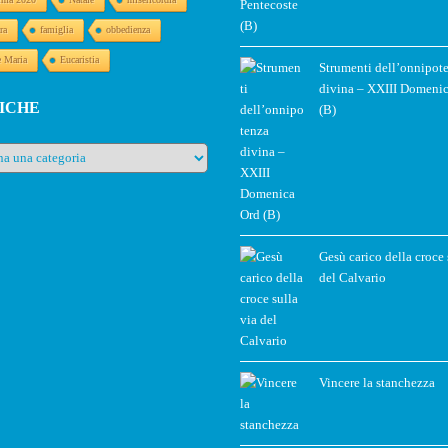
ra
famiglia
obbedienza
e Maria
Eucaristia
Strumenti dell’onnipot
divina – XXIII Domeni
ICHE
(B)
e
Gesù carico della croce 
del Calvario
Vincere la stanchezza