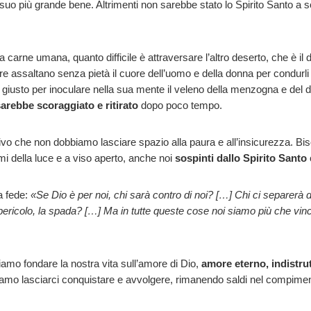
l suo più grande bene. Altrimenti non sarebbe stato lo Spirito Santo a 
ua carne umana, quanto difficile è attraversare l’altro deserto, che è i
pre assaltano senza pietà il cuore dell’uomo e della donna per condur
il giusto per inoculare nella sua mente il veleno della menzogna e del
sarebbe scoraggiato e ritirato
dopo poco tempo.
ivo che non dobbiamo lasciare spazio alla paura e all’insicurezza. Biso
mi della luce e a viso aperto, anche noi
sospinti dallo Spirito Santo
a fede:
«Se Dio è per noi, chi sarà contro di noi? […] Chi ci separerà d
l pericolo, la spada? […] Ma in tutte queste cose noi siamo più che vinc
amo fondare la nostra vita sull’amore di Dio,
amore eterno, indistrut
o lasciarci conquistare e avvolgere, rimanendo saldi nel compiment