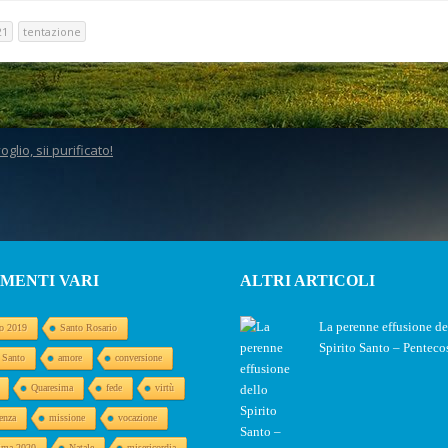
resima (B)
4,1-11)
21
tentazione
lio, sii purificato!
MENTI VARI
ALTRI ARTICOLI
La perenne effusione de
o 2019
Santo Rosario
Spirito Santo – Penteco
o Santo
amore
conversione
Quaresima
fede
virtù
enza
missione
vocazione
ima 2020
Natale
misericordia