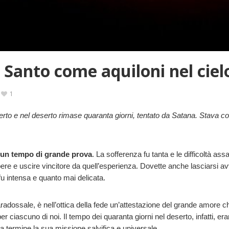
o Santo come aquiloni nel ciel
1
rto e nel deserto rimase quaranta giorni, tentato da Satana. Stava con 
un tempo di grande prova
. La sofferenza fu tanta e le difficoltà as
bere e uscire vincitore da quell’esperienza. Dovette anche lasciarsi av
 fu intensa e quanto mai delicata.
ssale, è nell’ottica della fede un’attestazione del grande amore che i
per ciascuno di noi. Il tempo dei quaranta giorni nel deserto, infatti,
a termine la sua missione salvifica e universale.