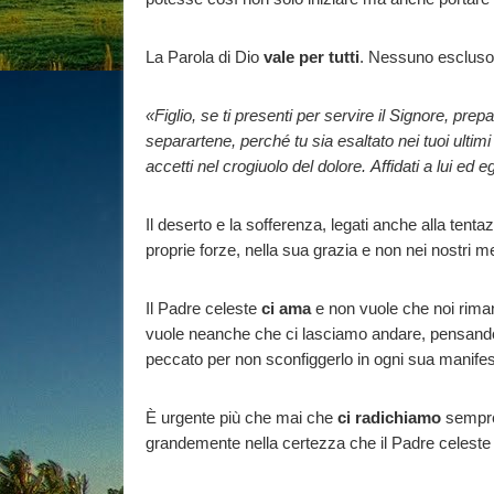
La Parola di Dio
vale per tutti
. Nessuno escluso. 
«Figlio, se ti presenti per servire il Signore, prep
separartene, perché tu sia esaltato nei tuoi ultimi
accetti nel crogiuolo del dolore. Affidati a lui ed eg
Il deserto e la sofferenza, legati anche alla tent
proprie forze, nella sua grazia e non nei nostri 
Il Padre celeste
ci ama
e non vuole che noi rima
vuole neanche che ci lasciamo andare, pensando ch
peccato per non sconfiggerlo in ogni sua manife
È urgente più che mai che
ci radichiamo
sempre 
grandemente nella certezza che il Padre celeste