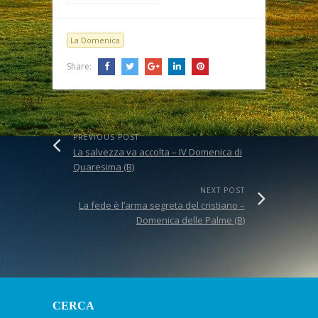
9)
La Domenica
Share:
PREVIOUS POST
La salvezza va accolta – IV Domenica di
Quaresima (B)
NEXT POST
La fede è l’arma segreta del cristiano –
Domenica delle Palme (B)
CERCA