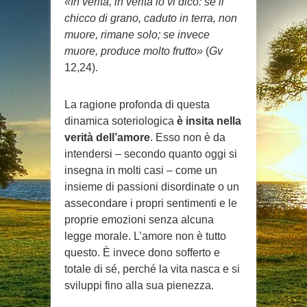
«In verità, in verità io vi dico: se il
chicco di grano, caduto in terra, non
muore, rimane solo; se invece
muore, produce molto frutto»
(
Gv
12,24).
La ragione profonda di questa
dinamica soteriologica
è insita nella
verità dell’amore
. Esso non è da
intendersi – secondo quanto oggi si
insegna in molti casi – come un
insieme di passioni disordinate o un
assecondare i propri sentimenti e le
proprie emozioni senza alcuna
legge morale. L’amore non è tutto
questo. È invece dono sofferto e
totale di sé, perché la vita nasca e si
sviluppi fino alla sua pienezza.