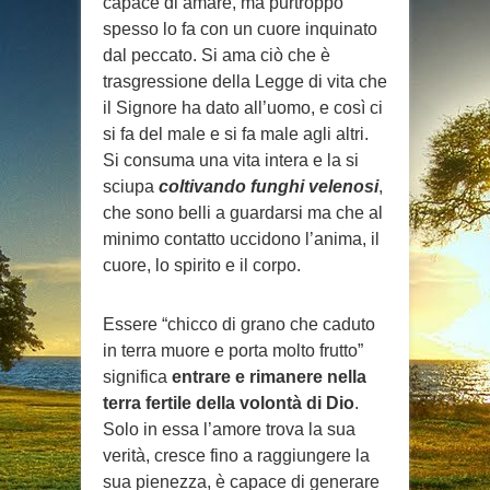
capace di amare, ma purtroppo
spesso lo fa con un cuore inquinato
dal peccato. Si ama ciò che è
trasgressione della Legge di vita che
il Signore ha dato all’uomo, e così ci
si fa del male e si fa male agli altri.
Si consuma una vita intera e la si
sciupa
coltivando
funghi velenosi
,
che sono belli a guardarsi ma che al
minimo contatto uccidono l’anima, il
cuore, lo spirito e il corpo.
Essere “chicco di grano che caduto
in terra muore e porta molto frutto”
significa
entrare e rimanere nella
terra fertile della volontà di Dio
.
Solo in essa l’amore trova la sua
verità, cresce fino a raggiungere la
sua pienezza, è capace di generare