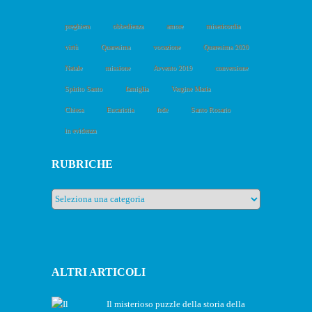
preghiera
obbedienza
amore
misericordia
virtù
Quaresima
vocazione
Quaresima 2020
Natale
missione
Avvento 2019
conversione
Spirito Santo
famiglia
Vergine Maria
Chiesa
Eucaristia
fede
Santo Rosario
in evidenza
RUBRICHE
Rubriche
ALTRI ARTICOLI
Il misterioso puzzle della storia della