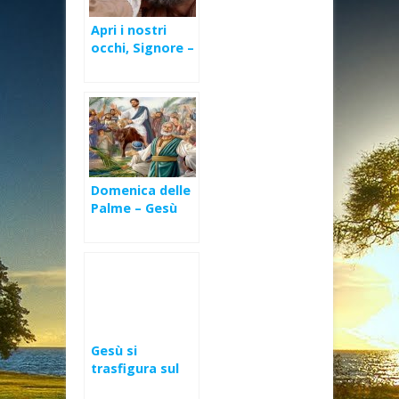
Apri i nostri
occhi, Signore –
Il cieco nato (Gv
9,1-41)
Domenica delle
Palme – Gesù
cerca anime
elette (Mt 21,1-
11)
Gesù si
trasfigura sul
monte (Mt 17,1-