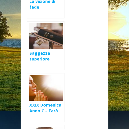
La visione di
fede
Saggezza
superiore
XXIX Domenica
Anno C – Farà
giustizia ai suoi
eletti (Lc 18,1-8)