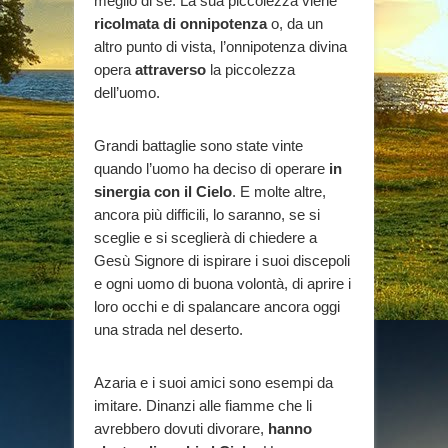
meglio di sé. La sua piccolezza viene
ricolmata di onnipotenza
o, da un
altro punto di vista, l’onnipotenza divina
opera
attraverso
la piccolezza
dell’uomo.
Grandi battaglie sono state vinte
quando l’uomo ha deciso di operare
in
sinergia con il Cielo
. E molte altre,
ancora più difficili, lo saranno, se si
sceglie e si sceglierà di chiedere a
Gesù Signore di ispirare i suoi discepoli
e ogni uomo di buona volontà, di aprire i
loro occhi e di spalancare ancora oggi
una strada nel deserto.
Azaria e i suoi amici sono esempi da
imitare. Dinanzi alle fiamme che li
avrebbero dovuti divorare,
hanno