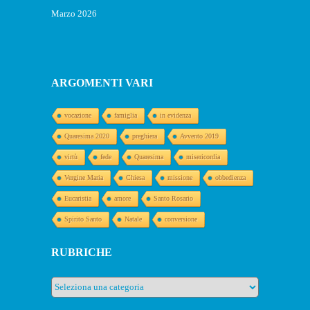
Marzo 2026
ARGOMENTI VARI
vocazione
famiglia
in evidenza
Quaresima 2020
preghiera
Avvento 2019
virtù
fede
Quaresima
misericordia
Vergine Maria
Chiesa
missione
obbedienza
Eucaristia
amore
Santo Rosario
Spirito Santo
Natale
conversione
RUBRICHE
Rubriche