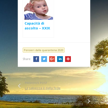
Capacità di
ascolto – XXIX
Domenica Ord
(B)
Pensieri dalla quarantena 2020
Share:
PREVIOUS POST
La salvezza è dalla fede
NEXT POST
Saggezza superiore