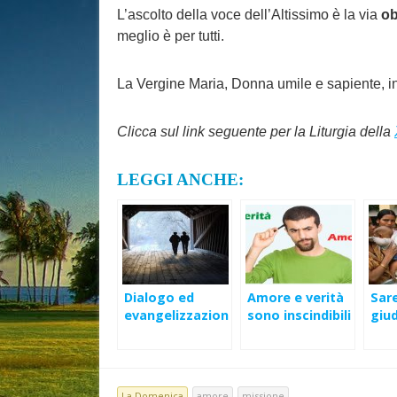
L’ascolto della voce dell’Altissimo è la via
ob
meglio è per tutti.
La Vergine Maria, Donna umile e sapiente, in
Clicca sul link seguente per la Liturgia della
LEGGI ANCHE:
Dialogo ed
Amore e verità
Sar
evangelizzazion
sono inscindibili
giud
e – I discepoli di
– XXX Domenica
sull
Emmaus
Ord (A)
XXX
Ord 
La Domenica
amore
missione