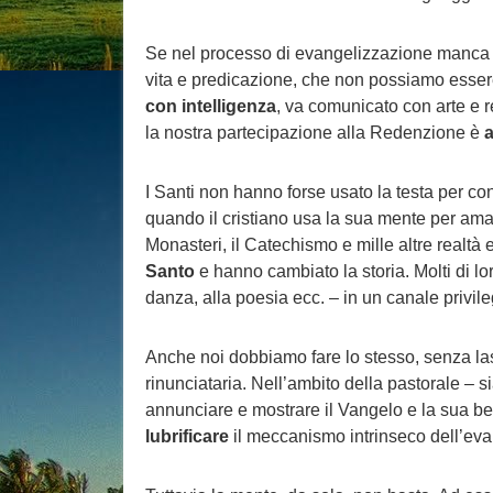
Se nel processo di evangelizzazione manca la
vita e predicazione, che non possiamo esse
con intelligenza
, va comunicato con arte e r
la nostra partecipazione alla Redenzione è
a
I Santi non hanno forse usato la testa per c
quando il cristiano usa la sua mente per amare 
Monasteri, il Catechismo e mille altre realtà
Santo
e hanno cambiato la storia. Molti di l
danza, alla poesia ecc. – in un canale privil
Anche noi dobbiamo fare lo stesso, senza las
rinunciataria. Nell’ambito della pastorale – si
annunciare e mostrare il Vangelo e la sua bel
lubrificare
il meccanismo intrinseco dell’ev