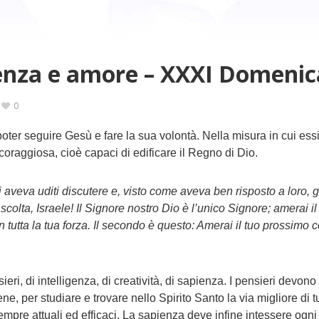
enza e amore – XXXI Domenic
0
ter seguire Gesù e fare la sua volontà. Nella misura in cui ess
oraggiosa, cioè capaci di edificare il Regno di Dio.
li aveva uditi discutere e, visto come aveva ben risposto a loro, gl
olta, Israele! Il Signore nostro Dio è l’unico Signore; amerai il
con tutta la tua forza. Il secondo è questo: Amerai il tuo prossi
eri, di intelligenza, di creatività, di sapienza. I pensieri devono
ene, per studiare e trovare nello Spirito Santo la via migliore di 
mpre attuali ed efficaci. La sapienza deve infine intessere ogni 