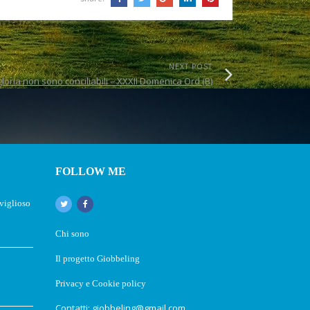
NEXT POST
oria non sono conciliabili – XXXII Domenica Ord (B)
FOLLOW ME
aviglioso
Chi sono
Il progetto Giobbeling
Privacy e Cookie policy
Contatti: giobbeling@gmail.com