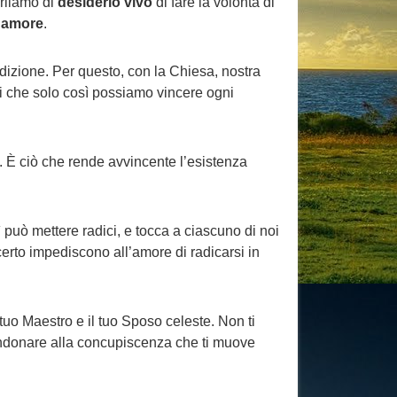
arliamo di
desiderio vivo
di fare la volontà di
i
amore
.
dizione. Per questo, con la Chiesa, nostra
i che solo così possiamo vincere ogni
ca. È ciò che rende avvincente l’esistenza
lì può mettere radici, e tocca a ciascuno di noi
certo impediscono all’amore di radicarsi in
 tuo Maestro e il tuo Sposo celeste. Non ti
bandonare alla concupiscenza che ti muove