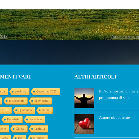
2018
Amore e vanagl
MENTI VARI
ALTRI ARTICOLI
Il Padre nostro: un mer
enza
preghiera
Quaresima 2020
programma di vita
misericordia
in evidenza
o 2019
Quaresima
amore
Amore obbediente
Eucaristia
vocazione
sione
Chiesa
famiglia
o Santo
fede
missione