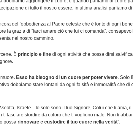
ssa dobbiamo aggiungere il cuore; e quando parliamo di cuore p
ecipazione di tutto il nostro essere, in ultima analisi parliamo d
cora dell’obbedienza al Padre celeste che è fonte di ogni bene
e la grazia di “farci amare ciò che lui ci comanda”, consapevol
senta nel nostro cammino.
rcene. È
principio e fine
di ogni attività che possa dirsi salvifi
ignore.
o muore.
Esso ha bisogno di un cuore per poter vivere
. Solo 
tivo dobbiamo stare lontani da ogni falsità e immoralità che di 
“Ascolta, Israele…Io solo sono il tuo Signore, Colui che ti ama, il
 ti lasciare stordire da coloro che ti vogliono male. Non ti ab
 io possa
rinnovare e custodire il tuo cuore nella verità
”.