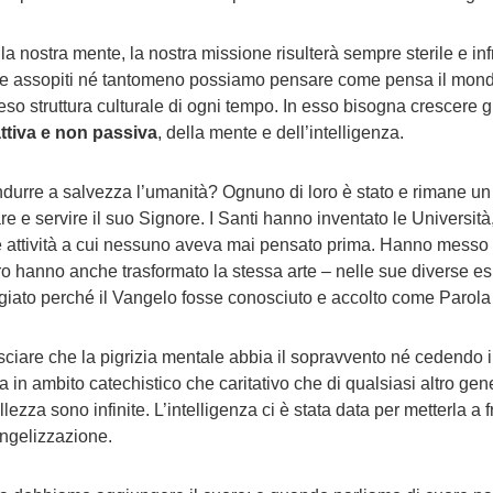
 nostra mente, la nostra missione risulterà sempre sterile e inf
re assopiti né tantomeno possiamo pensare come pensa il mondo
eso struttura culturale di ogni tempo. In esso bisogna crescere 
ttiva e non passiva
, della mente e dell’intelligenza.
ondurre a salvezza l’umanità? Ognuno di loro è stato e rimane un
e servire il suo Signore. I Santi hanno inventato le Università, gli
 e attività a cui nessuno aveva mai pensato prima. Hanno messo 
oro hanno anche trasformato la stessa arte – nelle sue diverse e
egiato perché il Vangelo fosse conosciuto e accolto come Parola d
ciare che la pigrizia mentale abbia il sopravvento né cedendo 
a in ambito catechistico che caritativo che di qualsiasi altro gener
lezza sono infinite. L’intelligenza ci è stata data per metterla 
angelizzazione.