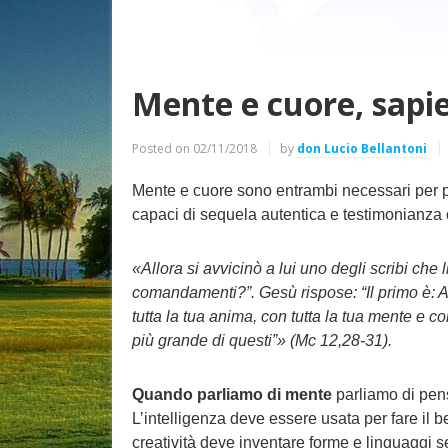
Mente e cuore, sapi
Posted on
02/11/2018
by
don Lucio Bellantoni
Mente e cuore sono entrambi necessari per po
capaci di sequela autentica e testimonianza c
«Allora si avvicinò a lui uno degli scribi che 
comandamenti?”. Gesù rispose: “Il primo è: Asc
tutta la tua anima, con tutta la tua mente e 
più grande di questi”» (Mc 12,28-31).
Quando parliamo di mente
parliamo di pensi
L’intelligenza deve essere usata per fare il b
creatività deve inventare forme e linguaggi se