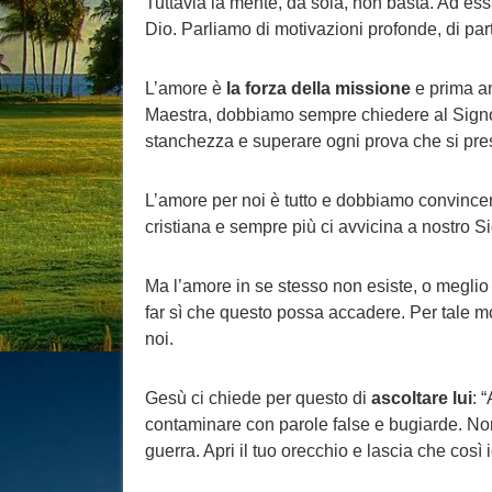
Tuttavia la mente, da sola, non basta. Ad e
Dio. Parliamo di motivazioni profonde, di part
L’amore è
la forza della missione
e prima an
Maestra, dobbiamo sempre chiedere al Signor
stanchezza e superare ogni prova che si pre
L’amore per noi è tutto e dobbiamo convince
cristiana e sempre più ci avvicina a nostro S
Ma l’amore in se stesso non esiste, o megli
far sì che questo possa accadere. Per tale mo
noi.
Gesù ci chiede per questo di
ascoltare lui
: 
contaminare con parole false e bugiarde. Non
guerra. Apri il tuo orecchio e lascia che così