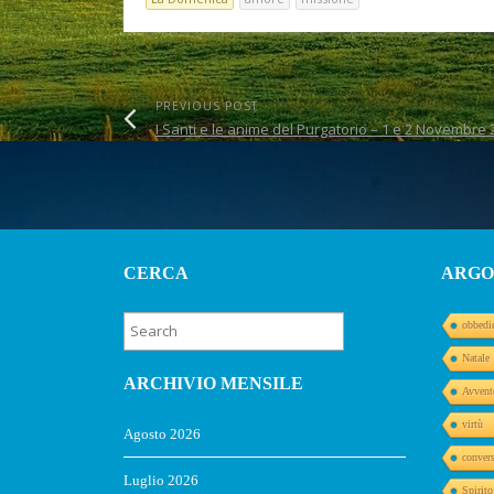
PREVIOUS POST
I Santi e le anime del Purgatorio – 1 e 2 Novembre 
CERCA
ARGO
obbedi
Natale
ARCHIVIO MENSILE
Avvent
virtù
Agosto 2026
conver
Luglio 2026
Spirit