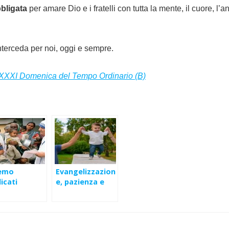
bligata
per amare Dio e i fratelli con tutta la mente, il cuore, l
terceda per noi, oggi e sempre.
XXXI Domenica del Tempo Ordinario (B)
emo
Evangelizzazion
icati
e, pazienza e
’amore –
Spirito Santo –
IV Domenica
III Domenica di
(A)
Pasqua (B)