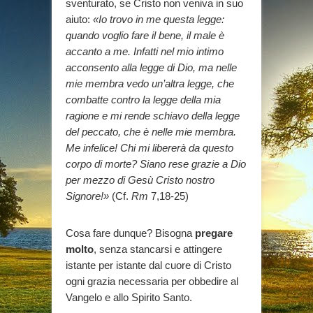
sventurato, se Cristo non veniva in suo
aiuto:
«Io trovo in me questa legge:
quando voglio fare il bene, il male è
accanto a me. Infatti nel mio intimo
acconsento alla legge di Dio, ma nelle
mie membra vedo un’altra legge, che
combatte contro la legge della mia
ragione e mi rende schiavo della legge
del peccato, che è nelle mie membra.
Me infelice! Chi mi libererà da questo
corpo di morte? Siano rese grazie a Dio
per mezzo di Gesù Cristo nostro
Signore!»
(Cf.
Rm
7,18-25)
Cosa fare dunque? Bisogna
pregare
molto
, senza stancarsi e attingere
istante per istante dal cuore di Cristo
ogni grazia necessaria per obbedire al
Vangelo e allo Spirito Santo.