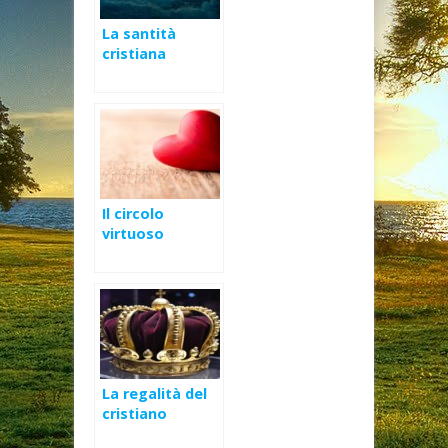
La santità
cristiana
Il circolo
virtuoso
dell’esistenza
cristiana – VI
Domenica di
Pasqua (C)
La regalità del
cristiano