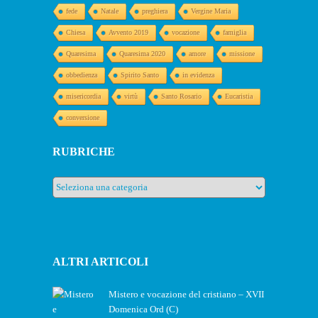
fede
Natale
preghiera
Vergine Maria
Chiesa
Avvento 2019
vocazione
famiglia
Quaresima
Quaresima 2020
amore
missione
obbedienza
Spirito Santo
in evidenza
misericordia
virtù
Santo Rosario
Eucaristia
conversione
RUBRICHE
Rubriche
ALTRI ARTICOLI
Mistero e vocazione del cristiano – XVII
Domenica Ord (C)