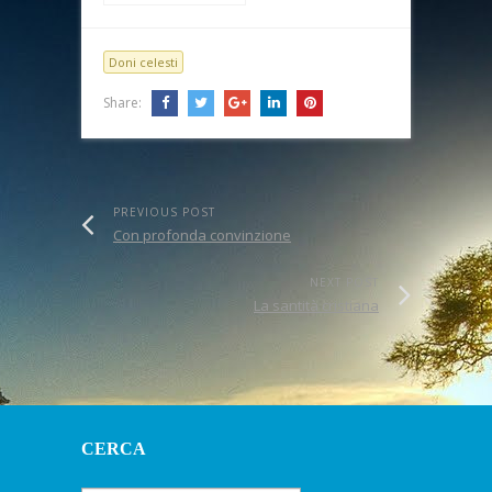
Doni celesti
Share:
PREVIOUS POST
Con profonda convinzione
NEXT POST
La santità cristiana
CERCA