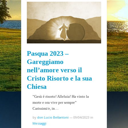
Pasqua 2023 –
Gareggiamo
nell’amore verso il
Cristo Risorto e la sua
Chiesa
“Gesù è risorto! Alleluia! Ha vinto la
morte e ora vive per sempre”
Carissimi/e, in…
by
don Lucio Bellantoni
—
09/04/2023
in
Messaggi