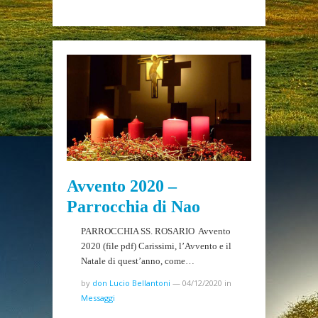
Avvento 2020 –
Parrocchia di Nao
PARROCCHIA SS. ROSARIO Avvento
2020 (file pdf) Carissimi, l’Avvento e il
Natale di quest’anno, come…
by
don Lucio Bellantoni
—
04/12/2020
in
Messaggi