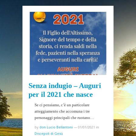
Senza indugio – Auguri
per il 2021 che nasce
Se ci pensiamo, c’è un particolare
atteggiamento che accomuna i tre
personaggi principali che ruotano…
by
don Lucio Bellantoni
—
01/01/2021
in
Discepoli di Gesù