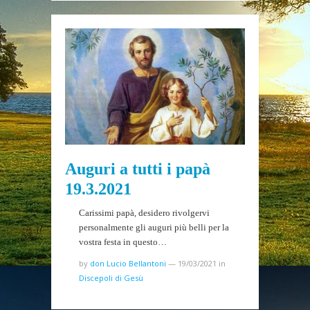
Auguri a tutti i papà
19.3.2021
Carissimi papà, desidero rivolgervi
personalmente gli auguri più belli per la
vostra festa in questo…
by
don Lucio Bellantoni
—
19/03/2021
in
Discepoli di Gesù