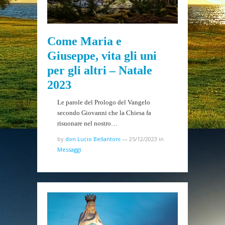
Come Maria e
Giuseppe, vita gli uni
per gli altri – Natale
2023
Le parole del Prologo del Vangelo
secondo Giovanni che la Chiesa fa
risuonare nel nostro…
by
don Lucio Bellantoni
—
25/12/2023
in
Messaggi