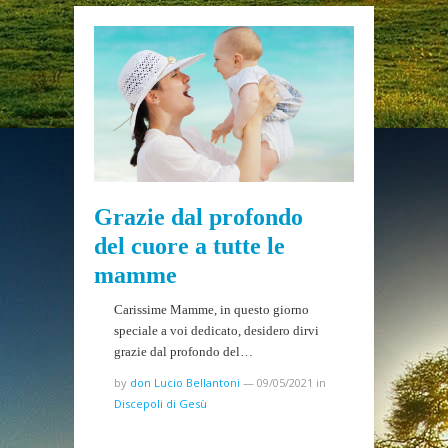
Grazie dal profondo
del cuore a tutte le
mamme
Carissime Mamme, in questo giorno
speciale a voi dedicato, desidero dirvi
grazie dal profondo del…
by
don Lucio Bellantoni
—
09/05/2021
in
Discepoli di Gesù