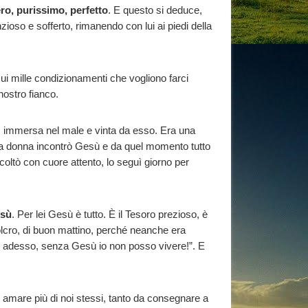
o, purissimo, perfetto
. E questo si deduce,
oso e sofferto, rimanendo con lui ai piedi della
sui mille condizionamenti che vogliono farci
nostro fianco.
 immersa nel male e vinta da esso. Era una
ta donna incontrò Gesù e da quel momento tutto
coltò con cuore attento, lo seguì giorno per
esù
. Per lei Gesù è tutto. È il Tesoro prezioso, è
olcro, di buon mattino, perché neanche era
arò adesso, senza Gesù io non posso vivere!”. E
mare più di noi stessi, tanto da consegnare a