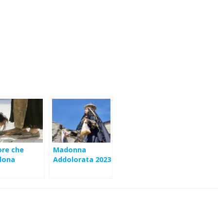
re che
Madonna
dona
Addolorata 2023
– Omelia