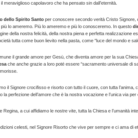
 il meraviglioso capolavoro che ha pensato sin dall’eternità.
to dello Spirito Santo
per conoscere secondo verità Cristo Signore, c
 più lo ameremo. Più lo ameremo e più lo conosceremo. In questo
di
igine della nostra felicità, della nostra piena e perfetta realizzazione
ocietà tutta come buon lievito nella pasta, come “luce del mondo e sale
mune il grande amore per Gesù, che diventa amore per la sua Chiesa, 
iesa
che anche grazie a loro poté essere “sacramento universale di sa
 morisse.
l Signore crocifisso e risorto con tutto il cuore, con tutta l’anima, c
a perfezione dell’amore che è la nostra vocazione e l’unica via per 
 Regina, a cui affidiamo le nostre vite, tutta la Chiesa e l’umanità int
zioni celesti, nel Signore Risorto che vive per sempre e ci ama di 