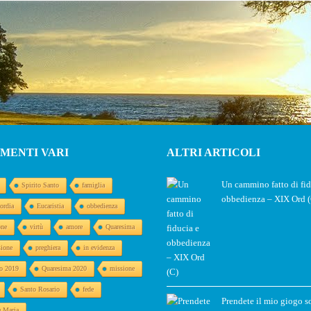
MENTI VARI
ALTRI ARTICOLI
Un cammino fatto di fid
Spirito Santo
famiglia
obbedienza – XIX Ord 
ordia
Eucaristia
obbedienza
one
virtù
amore
Quaresima
sione
preghiera
in evidenza
o 2019
Quaresima 2020
missione
Santo Rosario
fede
Prendete il mio giogo s
e Maria