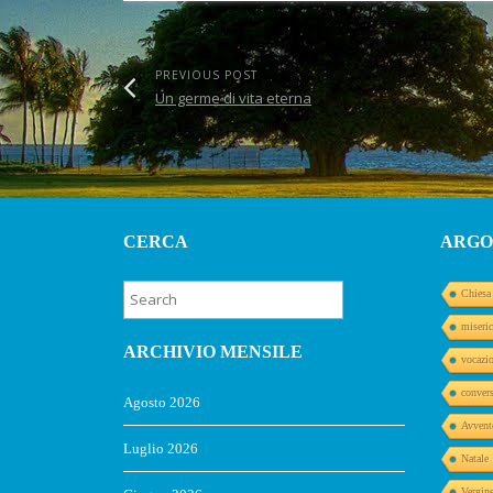
PREVIOUS POST
Un germe di vita eterna
CERCA
ARGO
Chiesa
miseric
ARCHIVIO MENSILE
vocazi
conver
Agosto 2026
Avvent
Luglio 2026
Natale
Vergin