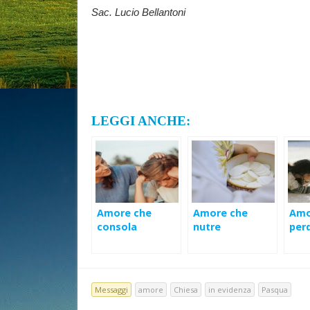
Sac. Lucio Bellantoni
LEGGI ANCHE:
Amore che
Amore che
Amo
consola
nutre
per
Messaggi
amore
Chiesa
in evidenza
Pasqua