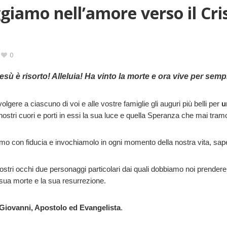
iamo nell’amore verso il Cris
0
esù è risorto! Alleluia! Ha vinto la morte e ora vive per semp
lgere a ciascuno di voi e alle vostre famiglie gli auguri più belli per
u
i nostri cuori e porti in essi la sua luce e quella Speranza che mai tr
amo con fiducia e invochiamolo in ogni momento della nostra vita, sap
nostri occhi due personaggi particolari dai quali dobbiamo noi prender
 sua morte e la sua resurrezione.
Giovanni, Apostolo ed Evangelista
.