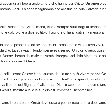
i accomuna il loro grande amore che hanno per Cristo.
Un amore ver
narono Gesù. Lo accompagnarono fino alla fine nel suo Calvario silenzi
mai si stanca, mai viene meno, trionfa sempre sulla fragilità umana e 
 coloro che a diverso titolo il Signore ci ha affidati e ha messo al 
a donna posseduta da sette demoni. Pensate che vita poteva vivere,
da Dio. La sua vita in fondo
non aveva senso
. Un giorno però, ques
. Venne liberata dal male e diventò discepola del divin Maestro, lo as
la Resurrezione di Gesù.
to nelle nostre Chiese è che questa donna
non può vivere senza G
a, è la Ragione profonda del suo esistere. Tant’è che quando va al sep
trova il corpo del Signore, è allarmata. Dice in cuor suo: “ma come f
Gesù si mostrò a lei e la sua gioia fu immensa, incontenibile.
mo imparare che Gesù deve essere per noi tutto, che lo dobbiamo a