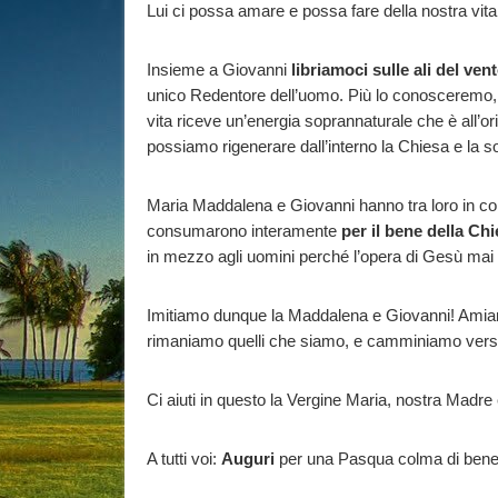
Lui ci possa amare e possa fare della nostra vita
Insieme a Giovanni
libriamoci sulle ali del ven
unico Redentore dell’uomo. Più lo conosceremo,
vita riceve un’energia soprannaturale che è all’or
possiamo rigenerare dall’interno la Chiesa e la s
Maria Maddalena e Giovanni hanno tra loro in co
consumarono interamente
per il bene della Ch
in mezzo agli uomini perché l’opera di Gesù mai
Imitiamo dunque la Maddalena e Giovanni! Amiamo i
rimaniamo quelli che siamo, e camminiamo verso l
Ci aiuti in questo la Vergine Maria, nostra Madre e
A tutti voi:
Auguri
per una Pasqua colma di benedi