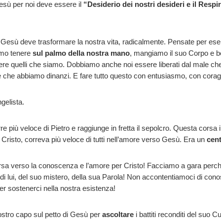
Gesù per noi deve essere il
“Desiderio dei nostri desideri e il Respi
Gesù deve trasformare la nostra vita, radicalmente. Pensate per e
amo tenere
sul palmo della nostra mano
, mangiamo il suo Corpo e b
e quelli che siamo. Dobbiamo anche noi essere liberati dal male che 
relle che abbiamo dinanzi. E fare tutto questo con entusiasmo, con cora
gelista.
orre più veloce di Pietro e raggiunge in fretta il sepolcro. Questa cors
Cristo, correva più veloce di tutti nell’amore verso Gesù. Era un
cent
corsa verso la conoscenza e l’amore per Cristo! Facciamo a gara perché 
di lui, del suo mistero, della sua Parola! Non accontentiamoci di con
er sostenerci nella nostra esistenza!
stro capo sul petto di Gesù per
ascoltare
i battiti reconditi del suo C