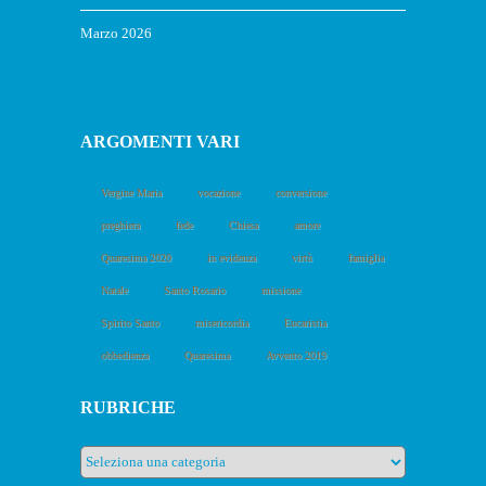
Marzo 2026
ARGOMENTI VARI
Vergine Maria
vocazione
conversione
preghiera
fede
Chiesa
amore
Quaresima 2020
in evidenza
virtù
famiglia
Natale
Santo Rosario
missione
Spirito Santo
misericordia
Eucaristia
obbedienza
Quaresima
Avvento 2019
RUBRICHE
Rubriche