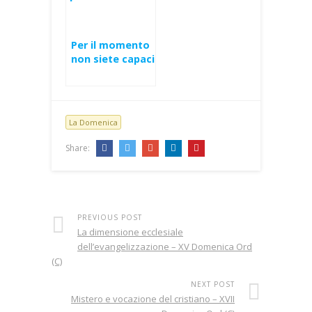
Per il momento
non siete capaci
di portarne il
peso – Trinità
(C)
La Domenica
Share:
PREVIOUS POST
La dimensione ecclesiale
dell’evangelizzazione – XV Domenica Ord
(C)
NEXT POST
Mistero e vocazione del cristiano – XVII