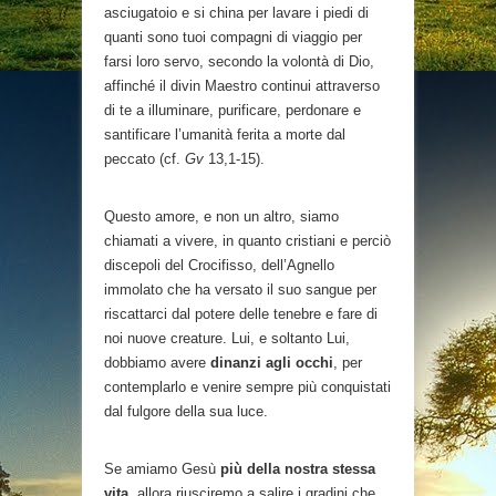
asciugatoio e si china per lavare i piedi di
quanti sono tuoi compagni di viaggio per
farsi loro servo, secondo la volontà di Dio,
affinché il divin Maestro continui attraverso
di te a illuminare, purificare, perdonare e
santificare l’umanità ferita a morte dal
peccato (cf.
Gv
13,1-15).
Questo amore, e non un altro, siamo
chiamati a vivere, in quanto cristiani e perciò
discepoli del Crocifisso, dell’Agnello
immolato che ha versato il suo sangue per
riscattarci dal potere delle tenebre e fare di
noi nuove creature. Lui, e soltanto Lui,
dobbiamo avere
dinanzi agli occhi
, per
contemplarlo e venire sempre più conquistati
dal fulgore della sua luce.
Se amiamo Gesù
più della nostra stessa
vita
, allora riusciremo a salire i gradini che