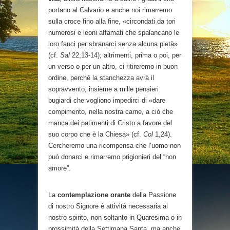
portano al Calvario e anche noi rimarremo
sulla croce fino alla fine, «circondati da tori
numerosi e leoni affamati che spalancano le
loro fauci per sbranarci senza alcuna pietà»
(cf.
Sal
22,13-14); altrimenti, prima o poi, per
un verso o per un altro, ci ritireremo in buon
ordine, perché la stanchezza avrà il
sopravvento, insieme a mille pensieri
bugiardi che vogliono impedirci di «dare
compimento, nella nostra carne, a ciò che
manca dei patimenti di Cristo a favore del
suo corpo che è la Chiesa» (cf.
Col
1,24).
Cercheremo una ricompensa che l’uomo non
può donarci e rimarremo prigionieri del “non
amore”.
La
contemplazione orante
della Passione
di nostro Signore è attività necessaria al
nostro spirito, non soltanto in Quaresima o in
prossimità della Settimana Santa, ma anche