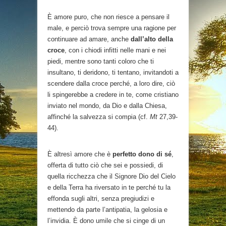
È amore puro, che non riesce a pensare il
male, e perciò trova sempre una ragione per
continuare ad amare, anche
dall’alto della
croce
, con i chiodi infitti nelle mani e nei
piedi, mentre sono tanti coloro che ti
insultano, ti deridono, ti tentano, invitandoti a
scendere dalla croce perché, a loro dire, ciò
li spingerebbe a credere in te, come cristiano
inviato nel mondo, da Dio e dalla Chiesa,
affinché la salvezza si compia (cf.
Mt
27,39-
44).
È altresì amore che è
perfetto
dono di sé
,
offerta di tutto ciò che sei e possiedi, di
quella ricchezza che il Signore Dio del Cielo
e della Terra ha riversato in te perché tu la
effonda sugli altri, senza pregiudizi e
mettendo da parte l’antipatia, la gelosia e
l’invidia. È dono umile che si cinge di un