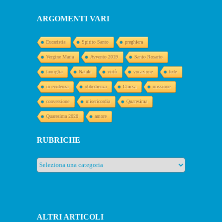
ARGOMENTI VARI
Eucaristia
Spirito Santo
preghiera
Vergine Maria
Avvento 2019
Santo Rosario
famiglia
Natale
virtù
vocazione
fede
in evidenza
obbedienza
Chiesa
missione
conversione
misericordia
Quaresima
Quaresima 2020
amore
RUBRICHE
Rubriche
ALTRI ARTICOLI