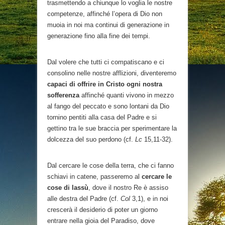
trasmettendo a chiunque lo voglia le nostre
competenze, affinché l’opera di Dio non
muoia in noi ma continui di generazione in
generazione fino alla fine dei tempi.
Dal volere che tutti ci compatiscano e ci
consolino nelle nostre afflizioni, diventeremo
capaci di offrire in Cristo ogni nostra
sofferenza
affinché quanti vivono in mezzo
al fango del peccato e sono lontani da Dio
tornino pentiti alla casa del Padre e si
gettino tra le sue braccia per sperimentare la
dolcezza del suo perdono (cf.
Lc
15,11-32).
Dal cercare le cose della terra, che ci fanno
schiavi in catene, passeremo al
cercare le
cose di lassù
, dove il nostro Re è assiso
alle destra del Padre (cf.
Col
3,1), e in noi
crescerà il desiderio di poter un giorno
entrare nella gioia del Paradiso, dove