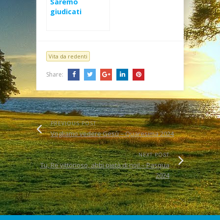
Saremo
giudicati
sull’amore –
XXXIV Domenica
Ord (A)
Vita da redenti
Share:
PREVIOUS POST
Vogliamo vedere Gesù – Quaresima 2024
NEXT POST
Tu, Re vittorioso, abbi pietà di noi! – Pasqua
2024