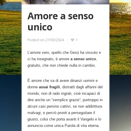
Amore a senso
unico
Posted on
27/03/2024
1
L’amore vero, quello che Gesù ha vissuto e
ci ha insegnato, è amore
a senso unico
,
gratuito, che non chiede nulla in cambio.
È amore che sa di avere dinanzi uomini e
donne
assai fragili
, distratti dagli affanni del
mondo, non di rado ingrati, cioè incapaci di
dire anche un “semplice grazie”; purtroppo in
alcuni casi persino cattivi, se non addirittura
malvagi, e perciò pronti a perseguitare il
giusto, colui che porta avanti il Vangelo e lo
annuncia come unica Parola di vita eterna.