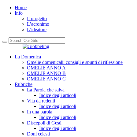
Home
Info
Il progetto
L’acronimo
L’ideatore
La Domenica
Omelie domenicali: consigli e spunti di riflessione
OMELIE ANNO A
OMELIE ANNO B
OMELIE ANNO C
Rubriche
La Parola che salva
Indice degli articoli
Vita da redenti
Indice degli articoli
In una parola
Indice degli articoli
Discepoli di Gesù
Indice degli articoli
Doni celesti