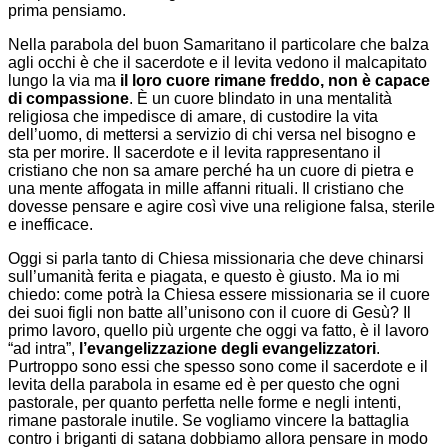
prima pensiamo.
Nella parabola del buon Samaritano il particolare che balza
agli occhi è che il sacerdote e il levita vedono il malcapitato
lungo la via ma
il loro cuore rimane freddo, non è capace
di compassione
. È un cuore blindato in una mentalità
religiosa che impedisce di amare, di custodire la vita
dell’uomo, di mettersi a servizio di chi versa nel bisogno e
sta per morire. Il sacerdote e il levita rappresentano il
cristiano che non sa amare perché ha un cuore di pietra e
una mente affogata in mille affanni rituali. Il cristiano che
dovesse pensare e agire così vive una religione falsa, sterile
e inefficace.
Oggi si parla tanto di Chiesa missionaria che deve chinarsi
sull’umanità ferita e piagata, e questo è giusto. Ma io mi
chiedo: come potrà la Chiesa essere missionaria se il cuore
dei suoi figli non batte all’unisono con il cuore di Gesù? Il
primo lavoro, quello più urgente che oggi va fatto, è il lavoro
“ad intra”,
l’evangelizzazione degli evangelizzatori
.
Purtroppo sono essi che spesso sono come il sacerdote e il
levita della parabola in esame ed è per questo che ogni
pastorale, per quanto perfetta nelle forme e negli intenti,
rimane pastorale inutile. Se vogliamo vincere la battaglia
contro i briganti di satana dobbiamo allora pensare in modo