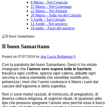
8 Marzo – Nel Cenacolo
15 Marzo – Nel Getsemani
22 Marzo – Nel Pretorio
29 Marzo – Sulla via del Calvario
5 Aprile – Sul Calvario
12 Aprile – Nel sepolcro
19 aprile – Fuori del sepolcro
Il buon Samaritano
Posted on
07/07/2016
by
don Lucio Bellantoni
0
Con la parabola del buon Samaritano, Gesù ci ha voluto
insegnare che
l’amore vero supera tutte le barriere
,
travalica ogni confine, spezza ogni catena, abbatte ogni
vecchia o antica mentalità che vorrebbe mortificarlo,
polverizza i muri che l’uomo costruisce e libera i cuori dal
carcere dell’egoismo e della superbia.
Non ci sono motivi razziali, di inimicizia, di pregiudizio, di
diversa cultura religiosa, di urgenze rituali, di qualsiasi altro
tipo che possono spegnere l’amore vero perché esso è fuoco