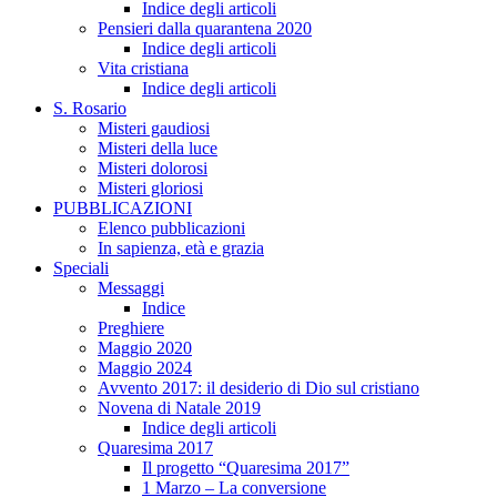
Indice degli articoli
Pensieri dalla quarantena 2020
Indice degli articoli
Vita cristiana
Indice degli articoli
S. Rosario
Misteri gaudiosi
Misteri della luce
Misteri dolorosi
Misteri gloriosi
PUBBLICAZIONI
Elenco pubblicazioni
In sapienza, età e grazia
Speciali
Messaggi
Indice
Preghiere
Maggio 2020
Maggio 2024
Avvento 2017: il desiderio di Dio sul cristiano
Novena di Natale 2019
Indice degli articoli
Quaresima 2017
Il progetto “Quaresima 2017”
1 Marzo – La conversione