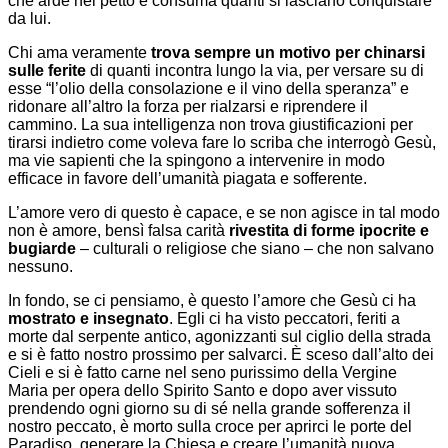
che arde nel petto e consuma quanti si lasciano conquistare
da lui.
Chi ama veramente
trova sempre un motivo per chinarsi
sulle ferite
di quanti incontra lungo la via, per versare su di
esse “l’olio della consolazione e il vino della speranza” e
ridonare all’altro la forza per rialzarsi e riprendere il
cammino. La sua intelligenza non trova giustificazioni per
tirarsi indietro come voleva fare lo scriba che interrogò Gesù,
ma vie sapienti che la spingono a intervenire in modo
efficace in favore dell’umanità piagata e sofferente.
L’amore vero di questo è capace, e se non agisce in tal modo
non è amore, bensì falsa carità
rivestita di forme ipocrite e
bugiarde
– culturali o religiose che siano – che non salvano
nessuno.
In fondo, se ci pensiamo, è questo l’amore che Gesù ci ha
mostrato e insegnato
. Egli ci ha visto peccatori, feriti a
morte dal serpente antico, agonizzanti sul ciglio della strada
e si è fatto nostro prossimo per salvarci. È sceso dall’alto dei
Cieli e si è fatto carne nel seno purissimo della Vergine
Maria per opera dello Spirito Santo e dopo aver vissuto
prendendo ogni giorno su di sé nella grande sofferenza il
nostro peccato, è morto sulla croce per aprirci le porte del
Paradiso, generare la Chiesa e creare l’umanità nuova.