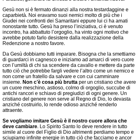
Gesù non si è fermato dinanzi alla nostra testardaggine e
caparbietà. Noi eravamo suoi nemici molto di più che i
Giudei nei confronti dei Samaritani eppure lui ci ha amati
nonostante tutto. Gesù ha preso l’iniziativa, ci è venuto
incontro, ha abbattuto l’orgoglio, ha vinto ogni motivo che
avrebbe potuto farlo desistere dalla realizzazione della
Redenzione a nostro favore.
Da Gesù dobbiamo tutti imparare. Bisogna che la smettiamo
di guardarci in cagnesco e iniziamo ad amarci di vero cuore
con l’umiltà di chi sa scendere da cavallo e mettere da parte
tutto ciò che potrebbe fargli vedere l’altro come un nemico e
non come un fratello da salvare e con cui camminare
insieme.
Non c’è cosa più brutta
per un cristiano che avere
un cuore meschino, astioso, colmo di orgoglio, succube di
antichi rancori e schiavo di pregiudizi di ogni genere. Un
cristiano del genere non serve al Regno di Dio, lo devasta
anziché costruirlo, lo rende odioso anziché renderlo
attraente.
Se vogliamo imitare Gesù è il nostro cuore allora che
deve cambiare
. Lo Spirito Santo lo deve rendere in tutto
simile al cuore del Figlio di Dio altrimenti perdiamo tempo e
sciupiamo infinite energie in tutto ciò che facciamo e ancor