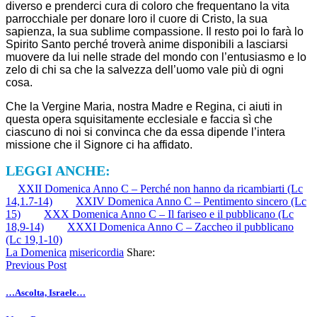
diverso e prenderci cura di coloro che frequentano la vita
parrocchiale per donare loro il cuore di Cristo, la sua
sapienza, la sua sublime compassione. Il resto poi lo farà lo
Spirito Santo perché troverà anime disponibili a lasciarsi
muovere da lui nelle strade del mondo con l’entusiasmo e lo
zelo di chi sa che la salvezza dell’uomo vale più di ogni
cosa.
Che la Vergine Maria, nostra Madre e Regina, ci aiuti in
questa opera squisitamente ecclesiale e faccia sì che
ciascuno di noi si convinca che da essa dipende l’intera
missione che il Signore ci ha affidato.
LEGGI ANCHE:
XXII Domenica Anno C – Perché non hanno da ricambiarti (Lc
14,1.7-14)
XXIV Domenica Anno C – Pentimento sincero (Lc
15)
XXX Domenica Anno C – Il fariseo e il pubblicano (Lc
18,9-14)
XXXI Domenica Anno C – Zaccheo il pubblicano
(Lc 19,1-10)
La Domenica
misericordia
Share:
Previous Post
…Ascolta, Israele…