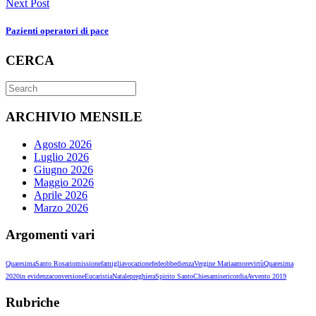
Next Post
Pazienti operatori di pace
CERCA
ARCHIVIO MENSILE
Agosto 2026
Luglio 2026
Giugno 2026
Maggio 2026
Aprile 2026
Marzo 2026
Argomenti vari
Quaresima
Santo Rosario
missione
famiglia
vocazione
fede
obbedienza
Vergine Maria
amore
virtù
Quaresima
2020
in evidenza
conversione
Eucaristia
Natale
preghiera
Spirito Santo
Chiesa
misericordia
Avvento 2019
Rubriche