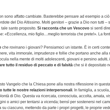
 non sono affatto cambiate. Basterebbe pensare ad esempio a c
dote del Dio Altissimo. Molti genitori – grazie a Dio non tutti –
da tale santo proposito.
Si racconta che un Vescovo
si sentì dir
: «Eccellenza, mio figlio…meglio terrorista che prete!». La fonte
e
che rovinano i giovani? Pensiamoci un istante. È in certi contes
enere, vita immorale, imprudenze e follie che portano anche alla 
nocula nella mente di molti adolescenti, giovani e persino adulti, 
re tutto il residuo di peccato e di falsità
che si è depositato ne
esto Vangelo che la Chiesa pone alla nostra riflessione in que
 tutte le nostre relazioni interpersonali
. In famiglia, a scuola
tà di Dio. Questa va ricercata, conosciuta, accolta, amata, viss
 cugini o amici per tentarsi a vicenda; bensì per sostenersi nel c
 su ciascuno, mettendo da parte i propri progetti, le proprie vedu