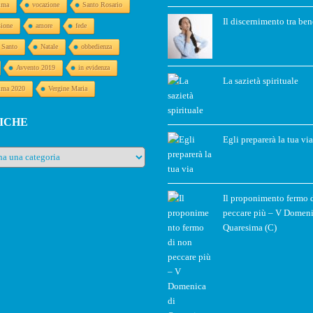
ima
vocazione
Santo Rosario
Il discernimento tra ben
sione
amore
fede
o Santo
Natale
obbedienza
Avvento 2019
in evidenza
La sazietà spirituale
ima 2020
Vergine Maria
ICHE
Egli preparerà la tua via
e
Il proponimento fermo 
peccare più – V Domeni
Quaresima (C)