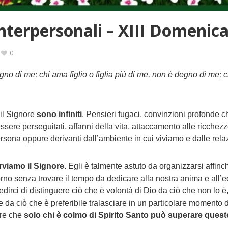
interpersonali – XIII Domenic
0
o di me; chi ama figlio o figlia più di me, non è degno di me; 
 il Signore
sono infiniti
. Pensieri fugaci, convinzioni profonde c
sere perseguitati, affanni della vita, attaccamento alle ricchezze,
ersona oppure derivanti dall’ambiente in cui viviamo e dalle relaz
rviamo il Signore
. Egli è talmente astuto da organizzarsi affinc
giorno senza trovare il tempo da dedicare alla nostra anima e all’
irci di distinguere ciò che è volontà di Dio da ciò che non lo è
da ciò che è preferibile tralasciare in un particolare momento de
ere che
solo chi è colmo di Spirito Santo può superare quest