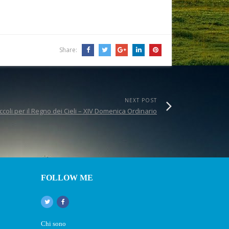
Share:
NEXT POST
ccoli per il Regno dei Cieli – XIV Domenica Ordinario
FOLLOW ME
Chi sono