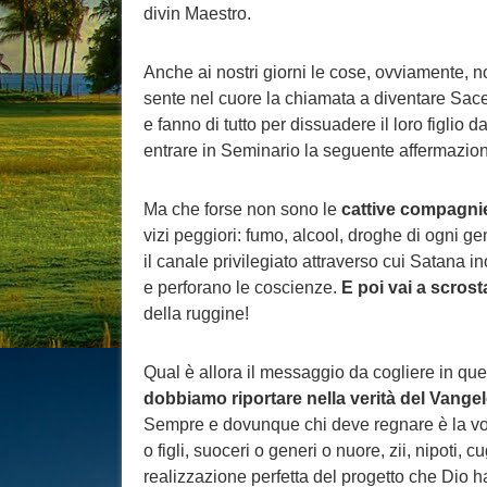
divin Maestro.
Anche ai nostri giorni le cose, ovviamente,
sente nel cuore la chiamata a diventare Sacer
e fanno di tutto per dissuadere il loro figlio 
entrare in Seminario la seguente affermazione
Ma che forse non sono le
cattive compagni
vizi peggiori: fumo, alcool, droghe di ogni g
il canale privilegiato attraverso cui Satana i
e perforano le coscienze.
E poi vai a scrosta
della ruggine!
Qual è allora il messaggio da cogliere in qu
dobbiamo riportare nella verità del Vangelo
Sempre e dovunque chi deve regnare è la volon
o figli, suoceri o generi o nuore, zii, nipoti,
realizzazione perfetta del progetto che Dio ha