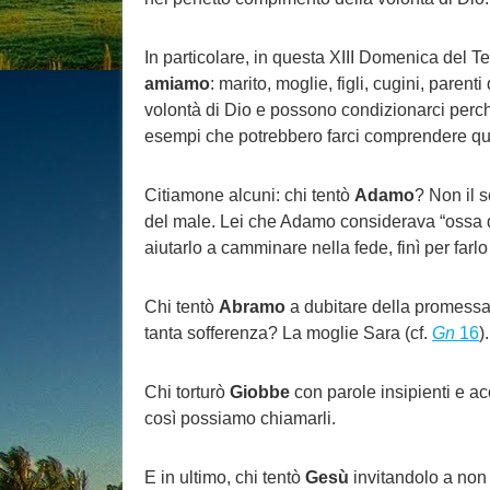
In particolare, in questa XIII Domenica del 
amiamo
: marito, moglie, figli, cugini, paren
volontà di Dio e possono condizionarci perché
esempi che potrebbero farci comprendere quest
Citiamone alcuni: chi tentò
Adamo
? Non il s
del male. Lei che Adamo considerava “ossa da
aiutarlo a camminare nella fede, finì per farl
Chi tentò
Abramo
a dubitare della promessa 
tanta sofferenza? La moglie Sara (cf.
Gn
16
)
Chi torturò
Giobbe
con parole insipienti e ac
così possiamo chiamarli.
E in ultimo, chi tentò
Gesù
invitandolo a non 