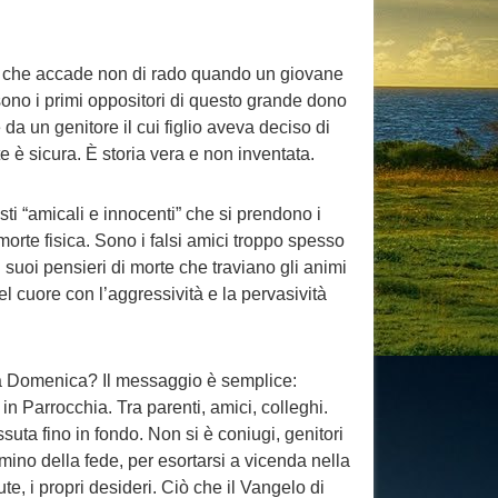
iò che accade non di rado quando un giovane
 sono i primi oppositori di questo grande dono
e da un genitore il cui figlio aveva deciso di
 è sicura. È storia vera e non inventata.
ti “amicali e innocenti” che si prendono i
morte fisica. Sono i falsi amici troppo spesso
i suoi pensieri di morte che traviano gli animi
l cuore con l’aggressività e la pervasività
sta Domenica? Il messaggio è semplice:
, in Parrocchia. Tra parenti, amici, colleghi.
uta fino in fondo. Non si è coniugi, genitori
ammino della fede, per esortarsi a vicenda nella
te, i propri desideri. Ciò che il Vangelo di