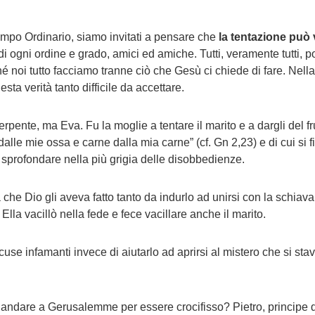
Tempo Ordinario, siamo invitati a pensare che
la tentazione può
ti di ogni ordine e grado, amici ed amiche. Tutti, veramente tutti,
 noi tutto facciamo tranne ciò che Gesù ci chiede di fare. Nella
a verità tanto difficile da accettare.
erpente, ma Eva. Fu la moglie a tentare il marito e a dargli del 
lle mie ossa e carne dalla mia carne” (cf. Gn 2,23) e di cui si
o sprofondare nella più grigia delle disobbedienze.
che Dio gli aveva fatto tanto da indurlo ad unirsi con la schiav
. Ella vacillò nella fede e fece vacillare anche il marito.
cuse infamanti invece di aiutarlo ad aprirsi al mistero che si st
andare a Gerusalemme per essere crocifisso? Pietro, principe d