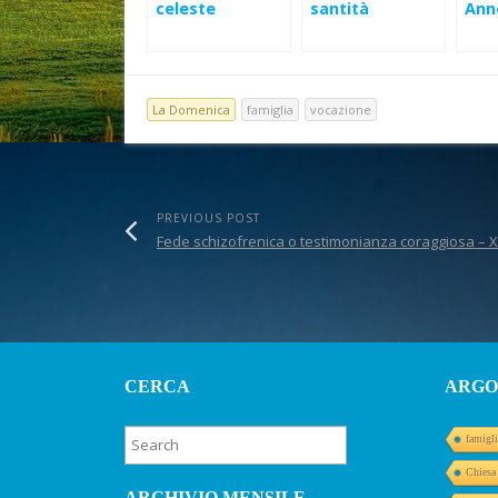
celeste
santità
Ann
di
dis
(Lc 
La Domenica
famiglia
vocazione
PREVIOUS POST
Fede schizofrenica o testimonianza coraggiosa – X
CERCA
ARGO
famigli
Chiesa
ARCHIVIO MENSILE