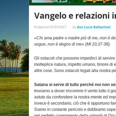
Vangelo e relazioni 
Posted on
01/07/2017
by
don Lucio Bellantoni
«Chi ama padre o madre più di me, non è degn
segue, non è degno di me» (Mt 10,37-38).
Gli ostacoli che possono impedirci di servire
molteplice natura, rispetto umano, timore di es
altre cose. Sono ostacoli legati alla nostra p
Satana si serve di tutto perché noi non se
troviamo a dover rincorrere il vento tutto il 
astuto da confondere la nostra mente ed imped
invece è secondario, ciò che è opportuno fare 
Siamo in costante pericolo e dobbiamo sap
nel perfetto compimento della volontà di Dio: