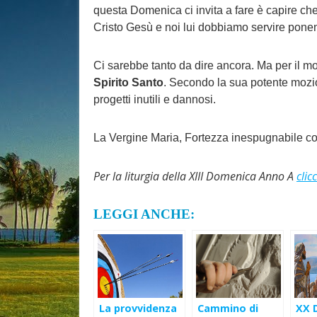
questa Domenica ci invita a fare è capire ch
Cristo Gesù e noi lui dobbiamo servire ponendo
Ci sarebbe tanto da dire ancora. Ma per il 
Spirito Santo
. Secondo la sua potente mozio
progetti inutili e dannosi.
La Vergine Maria, Fortezza inespugnabile cont
Per la liturgia della XIII Domenica Anno A
clic
LEGGI ANCHE:
La provvidenza
Cammino di
XX 