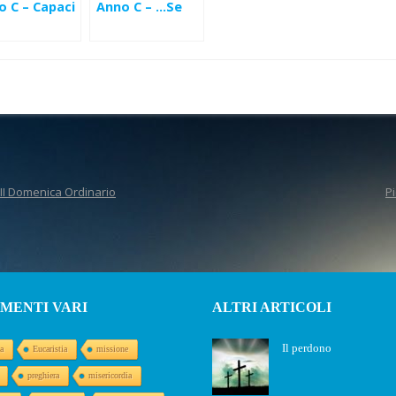
o C – Capaci
Anno C – …Se
uno viene a
cernimento
me…(Lc 14,25-
12,49-53)
33)
II Domenica Ordinario
Pi
MENTI VARI
ALTRI ARTICOLI
Il perdono
a
Eucaristia
missione
preghiera
misericordia