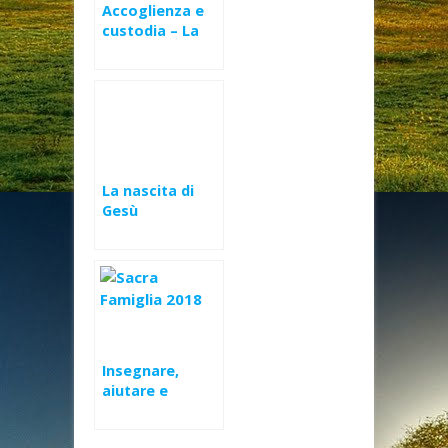
Accoglienza e
custodia – La
nascita di Gesù
La nascita di
Gesù
Insegnare,
aiutare e
favorire il
cammino in