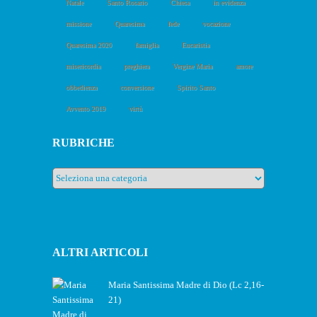
Natale
Santo Rosario
Chiesa
in evidenza
missione
Quaresima
fede
vocazione
Quaresima 2020
famiglia
Eucaristia
misericordia
preghiera
Vergine Maria
amore
obbedienza
conversione
Spirito Santo
Avvento 2019
virtù
RUBRICHE
Rubriche
ALTRI ARTICOLI
Maria Santissima Madre di Dio (Lc 2,16-
21)