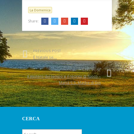
santità – Sacra
Famiglia 2018
La Domenica
Share:
PREVIOUS POST
È Natale se…
NEXT POST
Il mistero del tempo e il recinto di fuoco –
Maria S.S. Madre di Dio
CERCA