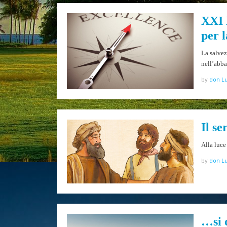
XXI 
per l
La salvez
nell’ab
by
don Lu
Il se
Alla luc
by
don Lu
…si 