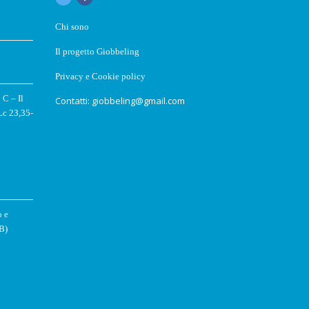
Chi sono
Il progetto Giobbeling
Privacy e Cookie policy
C – Il
Contatti: giobbeling@gmail.com
Lc 23,35-
o e
(B)