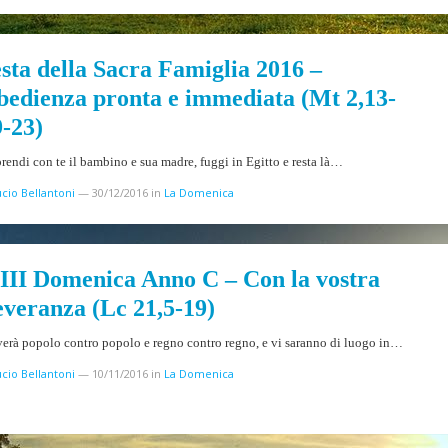
esta della Sacra Famiglia 2016 –
bedienza pronta e immediata (Mt 2,13-
9-23)
prendi con te il bambino e sua madre, fuggi in Egitto e resta là…
cio Bellantoni
—
30/12/2016
in
La Domenica
II Domenica Anno C – Con la vostra
everanza (Lc 21,5-19)
verà popolo contro popolo e regno contro regno, e vi saranno di luogo in…
cio Bellantoni
—
10/11/2016
in
La Domenica