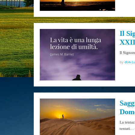
Il Si
XXII
Il Signor
by
don Lu
Saggi
Dome
La tentaz
tentati…