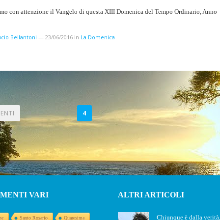
mo con attenzione il Vangelo di questa XIII Domenica del Tempo Ordinario, Anno
cio Bellantoni
—
23/06/2016
in
La Domenica
ENTI
1
…
3
4
MENTI VARI
ALTRI ARTICOLI
Chiunque è dalla verità,
ne
Santo Rosario
Quaresima