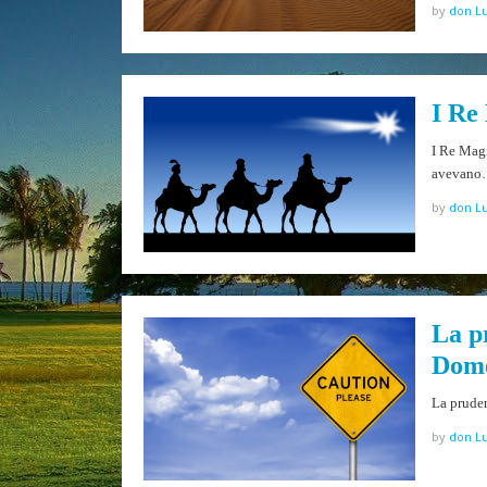
by
don Lu
I Re
I Re Mag
avevan
by
don Lu
La p
Dome
La pruden
by
don Lu