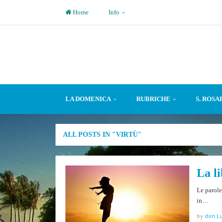
Home
Info
LA DOMENICA
RUBRICHE
S. ROSA
ALL POSTS IN "VIRTÙ"
La l
Le parole
in…
by
don Lu