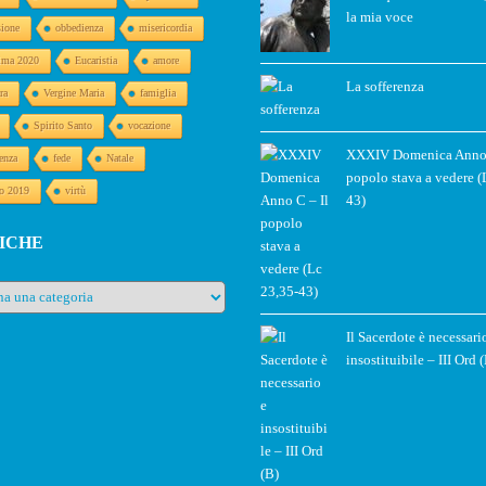
la mia voce
sione
obbedienza
misericordia
ima 2020
Eucaristia
amore
La sofferenza
ra
Vergine Maria
famiglia
Spirito Santo
vocazione
XXXIV Domenica Anno 
enza
fede
Natale
popolo stava a vedere (
o 2019
virtù
43)
ICHE
e
Il Sacerdote è necessari
insostituibile – III Ord 