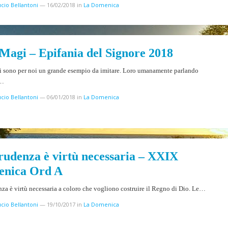
cio Bellantoni
—
16/02/2018
in
La Domenica
 Magi – Epifania del Signore 2018
i sono per noi un grande esempio da imitare. Loro umanamente parlando
o…
cio Bellantoni
—
06/01/2018
in
La Domenica
rudenza è virtù necessaria – XXIX
nica Ord A
za è virtù necessaria a coloro che vogliono costruire il Regno di Dio. Le…
cio Bellantoni
—
19/10/2017
in
La Domenica