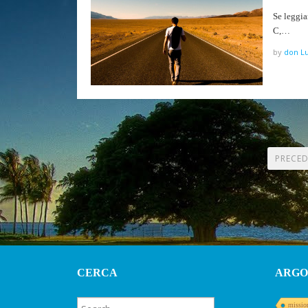
Se leggia
C,…
by
don Lu
PAGINAZIONE
PRECED
DEGLI
ARTICOLI
CERCA
ARGO
missio