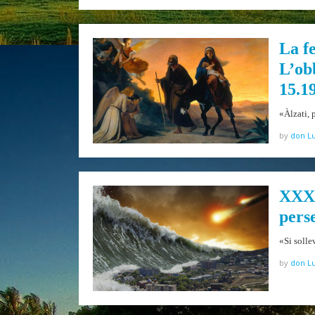
La f
L’ob
15.1
«Àlzati, 
by
don Lu
XXXI
pers
«Si solle
by
don Lu