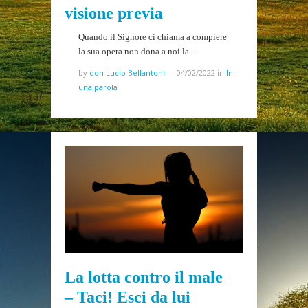
visione previa
Quando il Signore ci chiama a compiere
la sua opera non dona a noi la…
by
don Lucio Bellantoni
—
04/02/2022
in
In
una parola
La lotta contro il male
– Taci! Esci da lui