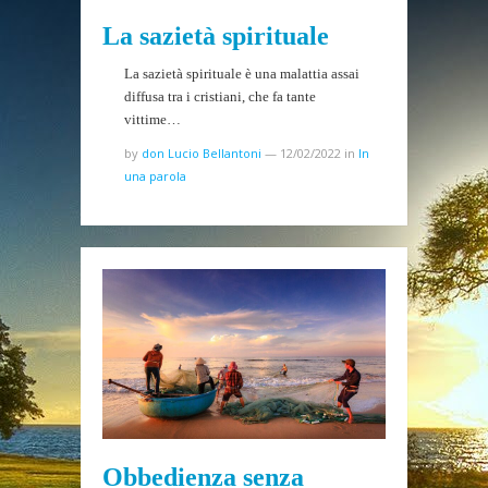
La sazietà spirituale
La sazietà spirituale è una malattia assai
diffusa tra i cristiani, che fa tante
vittime…
by
don Lucio Bellantoni
—
12/02/2022
in
In
una parola
Obbedienza senza