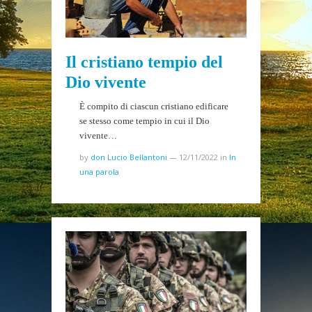
Il cristiano tempio del
Dio vivente
È compito di ciascun cristiano edificare
se stesso come tempio in cui il Dio
vivente…
by
don Lucio Bellantoni
—
12/11/2022
in
In
una parola