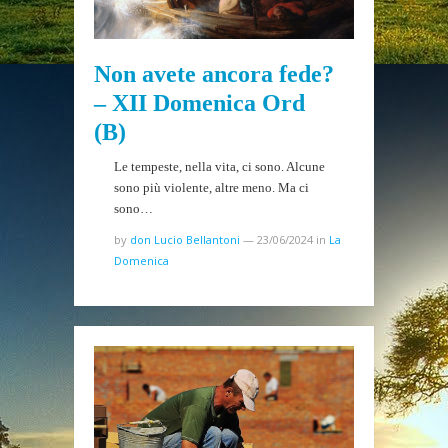
Non avete ancora fede?
– XII Domenica Ord
(B)
Le tempeste, nella vita, ci sono. Alcune
sono più violente, altre meno. Ma ci
sono…
by
don Lucio Bellantoni
—
23/06/2024
in
La
Domenica