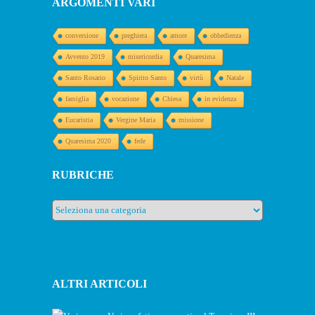
ARGOMENTI VARI
conversione
preghiera
amore
obbedienza
Avvento 2019
misericordia
Quaresima
Santo Rosario
Spirito Santo
virtù
Natale
famiglia
vocazione
Chiesa
in evidenza
Eucaristia
Vergine Maria
missione
Quaresima 2020
fede
RUBRICHE
Rubriche
ALTRI ARTICOLI