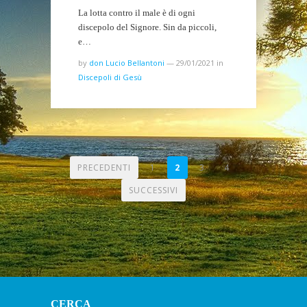
La lotta contro il male è di ogni
discepolo del Signore. Sin da piccoli,
e…
by
don Lucio Bellantoni
—
29/01/2021
in
Discepoli di Gesù
PAGINAZIONE
PRECEDENTI
1
2
3
4
DEGLI
SUCCESSIVI
ARTICOLI
CERCA