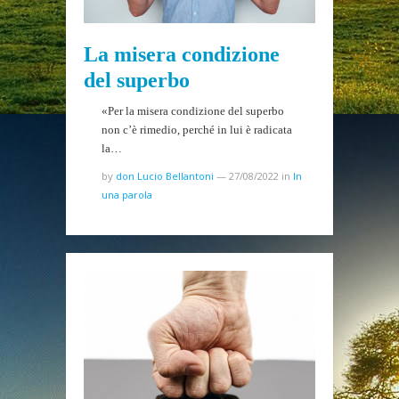
La misera condizione
del superbo
«Per la misera condizione del superbo
non c’è rimedio, perché in lui è radicata
la…
by
don Lucio Bellantoni
—
27/08/2022
in
In
una parola