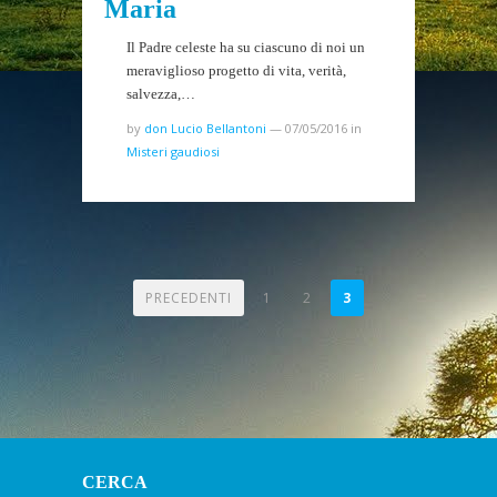
Maria
Il Padre celeste ha su ciascuno di noi un
meraviglioso progetto di vita, verità,
salvezza,…
by
don Lucio Bellantoni
—
07/05/2016
in
Misteri gaudiosi
PAGINAZIONE
PRECEDENTI
1
2
3
DEGLI
ARTICOLI
CERCA