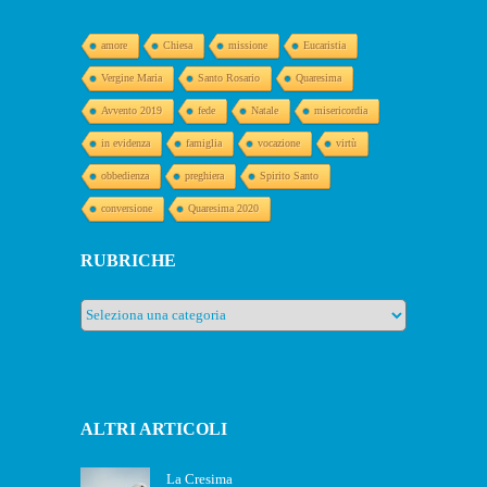
amore
Chiesa
missione
Eucaristia
Vergine Maria
Santo Rosario
Quaresima
Avvento 2019
fede
Natale
misericordia
in evidenza
famiglia
vocazione
virtù
obbedienza
preghiera
Spirito Santo
conversione
Quaresima 2020
RUBRICHE
Rubriche
ALTRI ARTICOLI
La Cresima