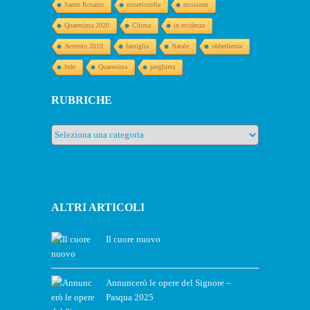
Santo Rosario
misericordia
missione
Quaresima 2020
Chiesa
in evidenza
Avvento 2019
famiglia
Natale
obbedienza
fede
Quaresima
preghiera
RUBRICHE
Rubriche
ALTRI ARTICOLI
Il cuore nuovo
Annuncerò le opere del Signore –
Pasqua 2025