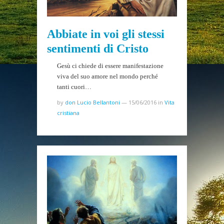
Abbiate in voi gli stessi
sentimenti di Cristo
Gesù ci chiede di essere manifestazione
viva del suo amore nel mondo perché
tanti cuori…
by
don Lucio Bellantoni
—
15/06/2016
in
Vita
cristiana