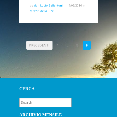
by
don Lucio Bellantoni
—
17/05/2016
in
Misteri della luce
PAGINAZIONE
PRECEDENTI
1
…
8
9
DEGLI
ARTICOLI
CERCA
ARCHIVIO MENSILE