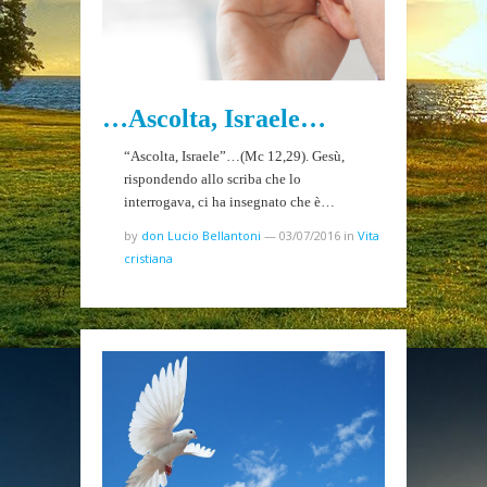
…Ascolta, Israele…
“Ascolta, Israele”…(Mc 12,29). Gesù,
rispondendo allo scriba che lo
interrogava, ci ha insegnato che è…
by
don Lucio Bellantoni
—
03/07/2016
in
Vita
cristiana