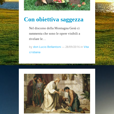
Con obiettiva saggezza
Nel discorso della Montagna Gesù ci
rammenta che sono le opere visibili a
rivelare le…
by
don Lucio Bellantoni
—
28/09/2016
in
Vita
cristiana