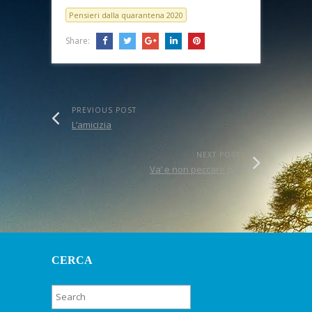
Pensieri dalla quarantena 2020
Share:
PREVIOUS POST
L’amicizia
NEXT POST
Va’ e non peccare più
CERCA