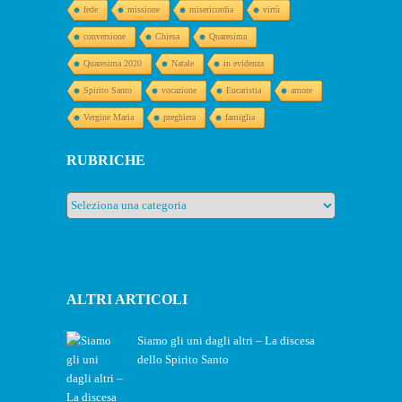
fede
missione
misericordia
virtù
conversione
Chiesa
Quaresima
Quaresima 2020
Natale
in evidenza
Spirito Santo
vocazione
Eucaristia
amore
Vergine Maria
preghiera
famiglia
RUBRICHE
Rubriche
ALTRI ARTICOLI
Siamo gli uni dagli altri – La discesa
dello Spirito Santo