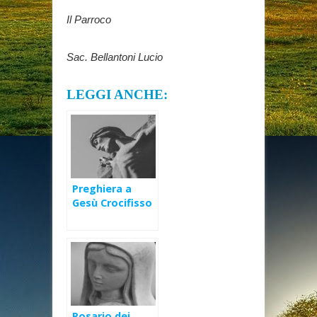
Il Parroco
Sac. Bellantoni Lucio
LEGGI ANCHE:
Preghiera a
Gesù Crocifisso
nella Settimana
Santa
Rosario dei