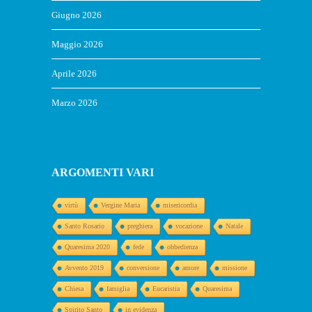
Giugno 2026
Maggio 2026
Aprile 2026
Marzo 2026
ARGOMENTI VARI
virtù
Vergine Maria
misericordia
Santo Rosario
preghiera
vocazione
Natale
Quaresima 2020
fede
obbedienza
Avvento 2019
conversione
amore
missione
Chiesa
famiglia
Eucaristia
Quaresima
Spirito Santo
in evidenza