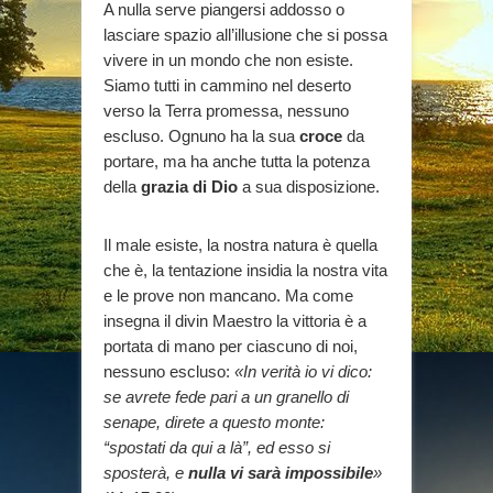
A nulla serve piangersi addosso o
lasciare spazio all’illusione che si possa
vivere in un mondo che non esiste.
Siamo tutti in cammino nel deserto
verso la Terra promessa, nessuno
escluso. Ognuno ha la sua
croce
da
portare, ma ha anche tutta la potenza
della
grazia di Dio
a sua disposizione.
Il male esiste, la nostra natura è quella
che è, la tentazione insidia la nostra vita
e le prove non mancano. Ma come
insegna il divin Maestro la vittoria è a
portata di mano per ciascuno di noi,
nessuno escluso:
«In verità io vi dico:
se avrete fede pari a un granello di
senape, direte a questo monte:
“spostati da qui a là”, ed esso si
sposterà, e
nulla vi sarà impossibile
»