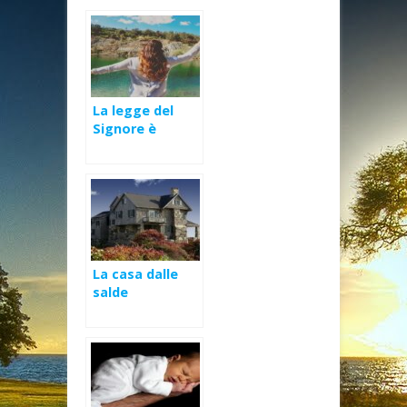
La legge del
Signore è
perfetta,
rinfranca
l’anima
La casa dalle
salde
fondamenta