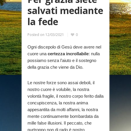
salvati mediante
la fede
Posted on
12/03/2021
0
Ogni discepolo di Gesù deve avere nel
cuore una
certezza incrollabile
: nulla
possiamo senza l’aiuto e il sostegno
della grazia che viene da Dio.
Le nostre forze sono assai deboli, il
nostro cuore è volubile, la nostra
volontà fragile, il nostro corpo ferito dalla
concupiscenza, la nostra anima
appesantita da molti affanni, la nostra
mente continuamente bombardata da
mille false illusioni. Il peccato, che
purtroppo non di rado è nostro