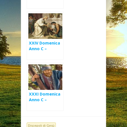
XXIV Domenica
Anno C –
Pentimento
sincero (Lc 15)
XXXI Domenica
Anno C –
Zaccheo il
pubblicano (Lc
19,1-10)
Discepoli di Gesù