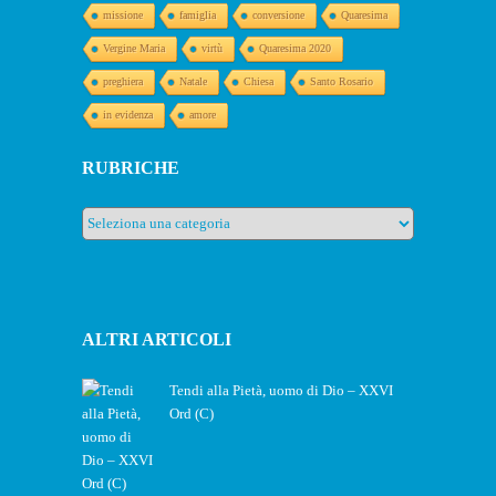
missione
famiglia
conversione
Quaresima
Vergine Maria
virtù
Quaresima 2020
preghiera
Natale
Chiesa
Santo Rosario
in evidenza
amore
RUBRICHE
Rubriche
ALTRI ARTICOLI
Tendi alla Pietà, uomo di Dio – XXVI
Ord (C)