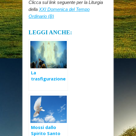
Clicca sul link seguente per la Liturgia
della
XXI Domenica del Tempo
Ordinario (B)
LEGGI ANCHE:
La
trasfigurazione
di Gesù
Mossi dallo
Spirito Santo