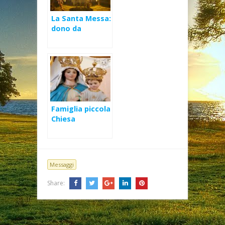
La Santa Messa:
dono da
accogliere –
XXVIII Domenica
Ord A
Famiglia piccola
Chiesa
domestica –
Mese di Maggio
2020
Messaggi
Share: