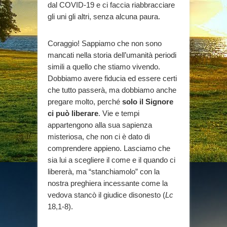
dal COVID-19 e ci faccia riabbracciare
gli uni gli altri, senza alcuna paura.
Coraggio! Sappiamo che non sono
mancati nella storia dell’umanità periodi
simili a quello che stiamo vivendo.
Dobbiamo avere fiducia ed essere certi
che tutto passerà, ma dobbiamo anche
pregare molto, perché
solo il Signore
ci può liberare
. Vie e tempi
appartengono alla sua sapienza
misteriosa, che non ci è dato di
comprendere appieno. Lasciamo che
sia lui a scegliere il come e il quando ci
libererà, ma “stanchiamolo” con la
nostra preghiera incessante come la
vedova stancò il giudice disonesto (
Lc
18,1-8).