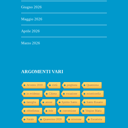
Giugno 2026
Maggio 2026
Aprile 2026
Marzo 2026
ARGOMENTI VARI
Avvento 2019
virtù
preghiera
Quaresima
in evidenza
Chiesa
vocazione
misericordia
famiglia
amore
Spirito Santo
Santo Rosario
obbedienza
fede
conversione
Vergine Maria
Natale
Quaresima 2020
missione
Eucaristia