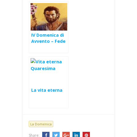
IV Domenica di
Avvento – Fede
e obbedienza
(Mt 1,18-24)
La vita eterna
La Domenica
Share: