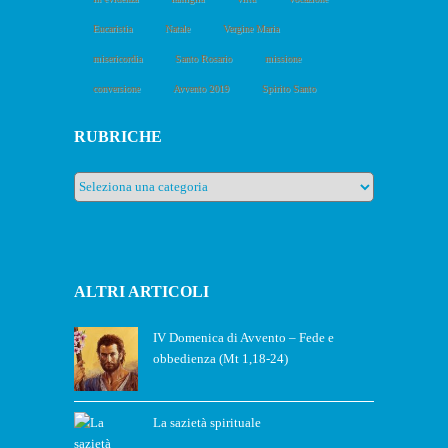
Eucaristia
Natale
Vergine Maria
misericordia
Santo Rosario
missione
conversione
Avvento 2019
Spirito Santo
RUBRICHE
Rubriche
ALTRI ARTICOLI
IV Domenica di Avvento – Fede e
obbedienza (Mt 1,18-24)
La sazietà spirituale