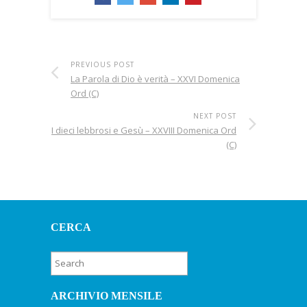
PREVIOUS POST
La Parola di Dio è verità – XXVI Domenica
Ord (C)
NEXT POST
I dieci lebbrosi e Gesù – XXVIII Domenica Ord
(C)
CERCA
ARCHIVIO MENSILE