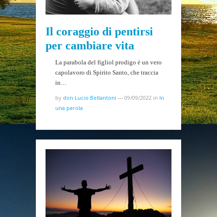
Il coraggio di pentirsi
per cambiare vita
La parabola del figliol prodigo è un vero
capolavoro di Spirito Santo, che traccia
in…
by
don Lucio Bellantoni
—
09/09/2022
in
In
una parola