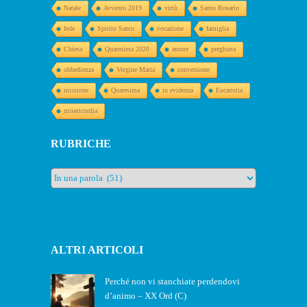
Natale
Avvento 2019
virtù
Santo Rosario
fede
Spirito Santo
vocazione
famiglia
Chiesa
Quaresima 2020
amore
preghiera
obbedienza
Vergine Maria
conversione
missione
Quaresima
in evidenza
Eucaristia
misericordia
RUBRICHE
Rubriche
ALTRI ARTICOLI
Perché non vi stanchiate perdendovi
d’animo – XX Ord (C)