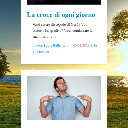
La croce di ogni giorno
Vuoi essere discepolo di Gesù? Vuoi
essere a lui gradito? Vuoi continuare la
sua missione…
by
don Lucio Bellantoni
—
03/09/2022
in
In
una parola