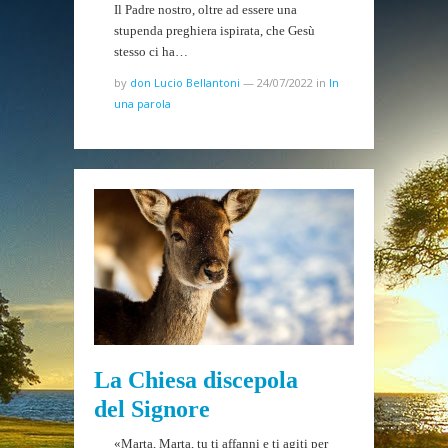
Il Padre nostro, oltre ad essere una
stupenda preghiera ispirata, che Gesù
stesso ci ha…
by
don Lucio Bellantoni
—
24/07/2022
in
In
una parola
La Chiesa discepola
del Signore
«Marta, Marta, tu ti affanni e ti agiti per