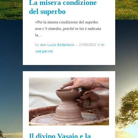
La misera condizione
del superbo
«Per la misera condizione del superbo
non c’è rimedio, perché in lui è radicata
la…
by
don Lucio Bellantoni
—
27/08/2022
in
In
una parola
Il divino Vasaio e la