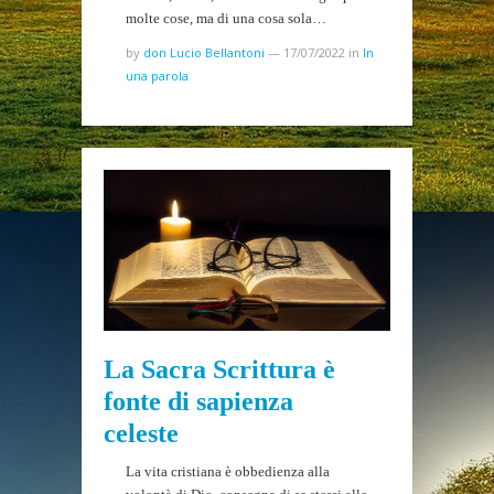
molte cose, ma di una cosa sola…
by
don Lucio Bellantoni
—
17/07/2022
in
In
una parola
La Sacra Scrittura è
fonte di sapienza
celeste
La vita cristiana è obbedienza alla