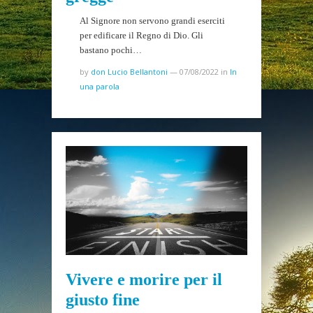
Al Signore non servono grandi eserciti
per edificare il Regno di Dio. Gli
bastano pochi…
by
don Lucio Bellantoni
—
07/08/2022
in
In
una parola
Vivere e morire per il
giusto fine