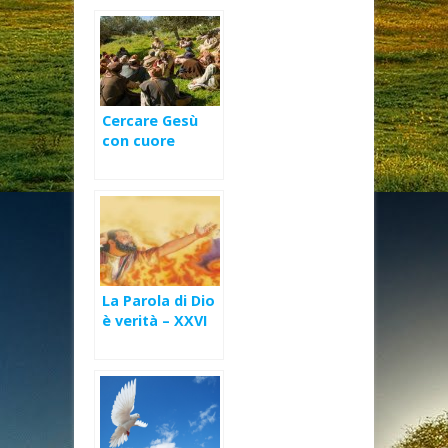
Cercare Gesù
con cuore
sincero – XVIII
Domenica Ord
(B)
La Parola di Dio
è verità – XXVI
Domenica Ord
(C)