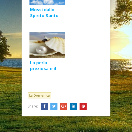
Mossi dallo
Spirito Santo
La perla
preziosa e il
tesoro
nascosto – XVII
Domenica Ord A
La Domenica
Share: