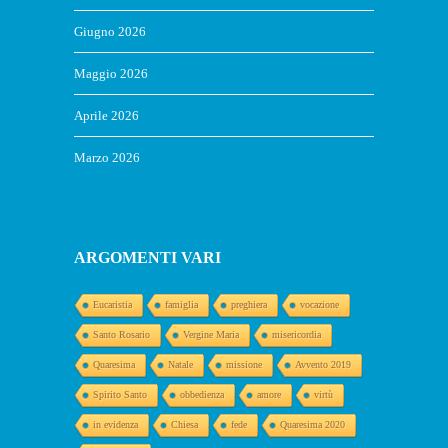
Giugno 2026
Maggio 2026
Aprile 2026
Marzo 2026
ARGOMENTI VARI
Eucaristia
famiglia
preghiera
vocazione
Santo Rosario
Vergine Maria
misericordia
Quaresima
Natale
missione
Avvento 2019
Spirito Santo
obbedienza
amore
virtù
in evidenza
Chiesa
fede
Quaresima 2020