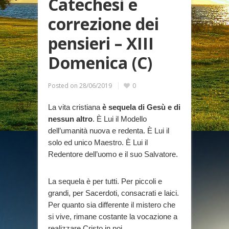
Catechesi e
correzione dei
pensieri – XIII
Domenica (C)
Posted on
28/06/2019
0
La vita cristiana
è sequela di Gesù e di
nessun altro
. È Lui il Modello
dell’umanità nuova e redenta. È Lui il
solo ed unico Maestro. È Lui il
Redentore dell’uomo e il suo Salvatore.
La sequela è per tutti. Per piccoli e
grandi, per Sacerdoti, consacrati e laici.
Per quanto sia differente il mistero che
si vive, rimane costante la vocazione a
realizzare Cristo in noi.