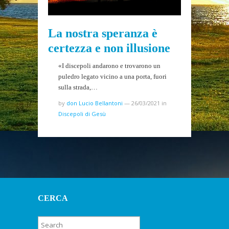
La nostra speranza è
certezza e non illusione
«I discepoli andarono e trovarono un
puledro legato vicino a una porta, fuori
sulla strada,…
by
don Lucio Bellantoni
—
26/03/2021
in
Discepoli di Gesù
CERCA