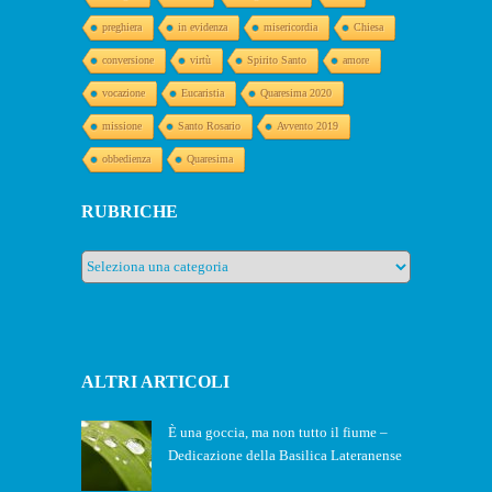
preghiera
in evidenza
misericordia
Chiesa
conversione
virtù
Spirito Santo
amore
vocazione
Eucaristia
Quaresima 2020
missione
Santo Rosario
Avvento 2019
obbedienza
Quaresima
RUBRICHE
Rubriche
ALTRI ARTICOLI
È una goccia, ma non tutto il fiume –
Dedicazione della Basilica Lateranense