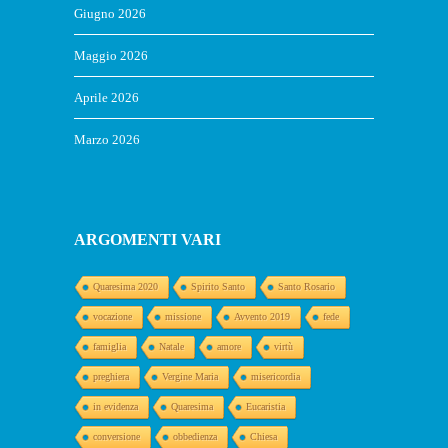
Giugno 2026
Maggio 2026
Aprile 2026
Marzo 2026
ARGOMENTI VARI
Quaresima 2020
Spirito Santo
Santo Rosario
vocazione
missione
Avvento 2019
fede
famiglia
Natale
amore
virtù
preghiera
Vergine Maria
misericordia
in evidenza
Quaresima
Eucaristia
conversione
obbedienza
Chiesa