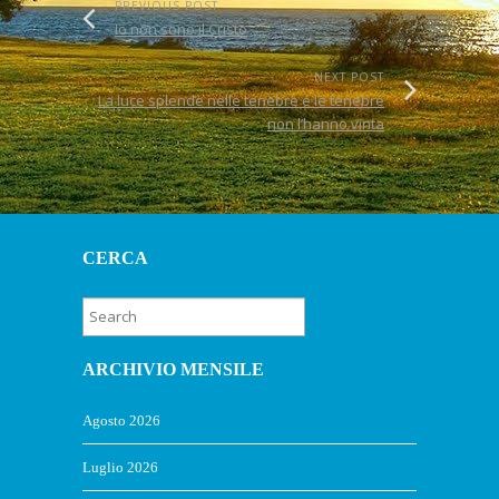
PREVIOUS POST
Io non sono il Cristo
NEXT POST
La luce splende nelle tenebre e le tenebre
non l’hanno vinta
CERCA
ARCHIVIO MENSILE
Agosto 2026
Luglio 2026