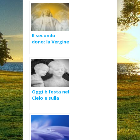
Il secondo
dono: la Vergine
Maria – II
Domenica di
Avvento (A)
Oggi è festa nel
Cielo e sulla
terra