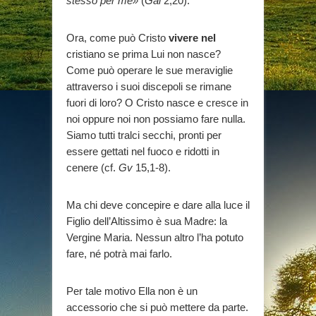
stesso per me»
(
Gal
2,20).
Ora, come può Cristo
vivere nel
cristiano se prima Lui non nasce?
Come può operare le sue meraviglie
attraverso i suoi discepoli se rimane
fuori di loro? O Cristo nasce e cresce in
noi oppure noi non possiamo fare nulla.
Siamo tutti tralci secchi, pronti per
essere gettati nel fuoco e ridotti in
cenere (cf.
Gv
15,1-8).
Ma chi deve concepire e dare alla luce il
Figlio dell’Altissimo è sua Madre: la
Vergine Maria. Nessun altro l’ha potuto
fare, né potrà mai farlo.
Per tale motivo Ella non è un
accessorio che si può mettere da parte.