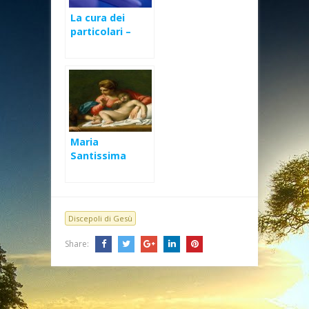
La cura dei
particolari –
Novena di
Natale 2019 5/9
Maria
Santissima
Madre di Dio (Lc
2,16-21)
Discepoli di Gesù
Share: