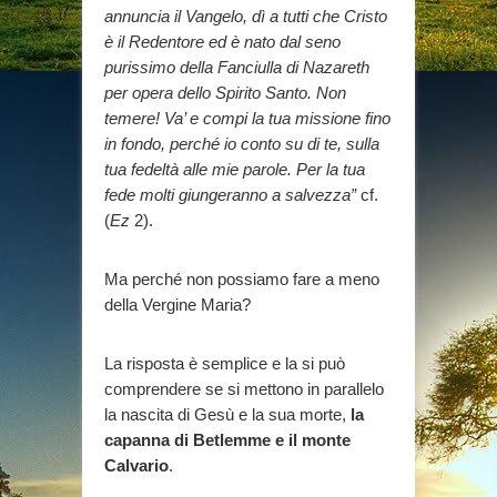
annuncia il Vangelo, dì a tutti che Cristo
è il Redentore ed è nato dal seno
purissimo della Fanciulla di Nazareth
per opera dello Spirito Santo. Non
temere! Va’ e compi la tua missione fino
in fondo, perché io conto su di te, sulla
tua fedeltà alle mie parole. Per la tua
fede molti giungeranno a salvezza”
cf.
(
Ez
2).
Ma perché non possiamo fare a meno
della Vergine Maria?
La risposta è semplice e la si può
comprendere se si mettono in parallelo
la nascita di Gesù e la sua morte,
la
capanna di Betlemme e il monte
Calvario
.