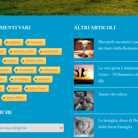
MENTI VARI
ALTRI ARTICOLI
Discepoli eucaristici pa
preghiera
vocazione
dei frutti della Redenzi
tia
Quaresima 2020
misericordia
Chiesa
Avvento 2019
La vera gioia è rimanere
Rosario
conversione
obbedienza
Cristo – VI Domenica d
ima
in evidenza
missione
(B)
a
amore
Spirito Santo
Amore che educa
Vergine Maria
ICHE
La famiglia, dono di Di
e
della Sacra Famiglia