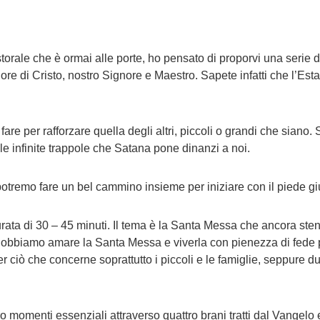
orale che è ormai alle porte, ho pensato di proporvi una serie di
cuore di Cristo, nostro Signore e Maestro. Sapete infatti che l’E
are per rafforzare quella degli altri, piccoli o grandi che siano
e infinite trappole che Satana pone dinanzi a noi.
potremo fare un bel cammino insieme per iniziare con il piede gi
durata di 30 – 45 minuti. Il tema è la Santa Messa che ancora s
. Dobbiamo amare la Santa Messa e viverla con pienezza di fede pe
r ciò che concerne soprattutto i piccoli e le famiglie, seppure 
momenti essenziali attraverso quattro brani tratti dal Vangelo e 