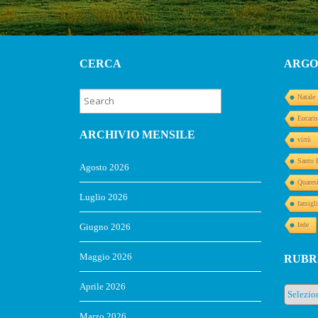
CERCA
ARGO
Natale
Eucaris
ARCHIVIO MENSILE
virtù
Santo 
Agosto 2026
Quares
Luglio 2026
famigli
fede
Giugno 2026
Maggio 2026
RUBR
Aprile 2026
Rubrich
Marzo 2026