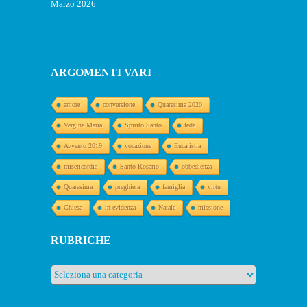
Marzo 2026
ARGOMENTI VARI
amore
conversione
Quaresima 2020
Vergine Maria
Spirito Santo
fede
Avvento 2019
vocazione
Eucaristia
misericordia
Santo Rosario
obbedienza
Quaresima
preghiera
famiglia
virtù
Chiesa
in evidenza
Natale
missione
RUBRICHE
Rubriche