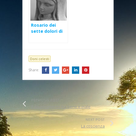
Rosario dei
sette dolori di
Maria
Santissima
Doni celesti
Share:
PREVIOUS POST
Il discernimento tra bene e male
NEXT POST
La coscienza