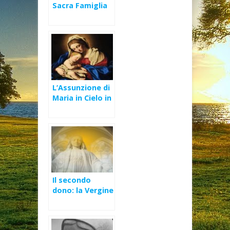
Sacra Famiglia
2016 –
L’obbedienza
pronta e
immediata (Mt
2,13-15.19-23)
L’Assunzione di
Maria in Cielo in
anima e corpo
Il secondo
dono: la Vergine
Maria – II
Domenica di
Avvento (A)