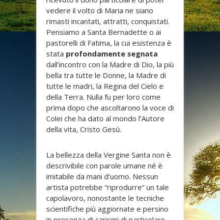
vedere il volto di Maria ne siano
rimasti incantati, attratti, conquistati.
Pensiamo a Santa Bernadette o ai
pastorelli di Fatima, la cui esistenza è
stata
profondamente segnata
dall’incontro con la Madre di Dio, la più
bella tra tutte le Donne, la Madre di
tutte le madri, la Regina del Cielo e
della Terra. Nulla fu per loro come
prima dopo che ascoltarono la voce di
Colei che ha dato al mondo l’Autore
della vita, Cristo Gesù.
La bellezza della Vergine Santa non è
descrivibile con parole umane né è
imitabile da mani d’uomo. Nessun
artista potrebbe “riprodurre” un tale
capolavoro, nonostante le tecniche
scientifiche più aggiornate e persino
in presenza di carismi di particolare