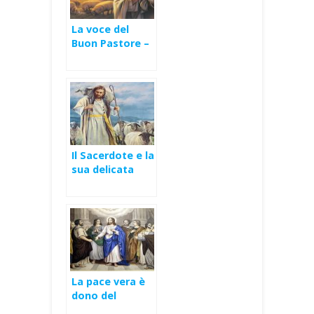
La voce del
Buon Pastore –
IV Domenica di
Pasqua (Gv 10,1-
10)
Il Sacerdote e la
sua delicata
missione – IV
Domenica di
Pasqua (B)
La pace vera è
dono del
Risorto – II