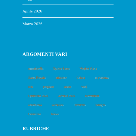
Aprile 2026
Marzo 2026
ARGOMENTI VARI
misericordia
Spirito Santo
Vergine Maria
Santo Rosario
missione
Chiesa
in evidenza
fede
preghiera
amore
virtù
Quaresima 2020
Avvento 2019
conversione
obbedienza
vocazione
Eucaristia
famiglia
Quaresima
Natale
RUBRICHE