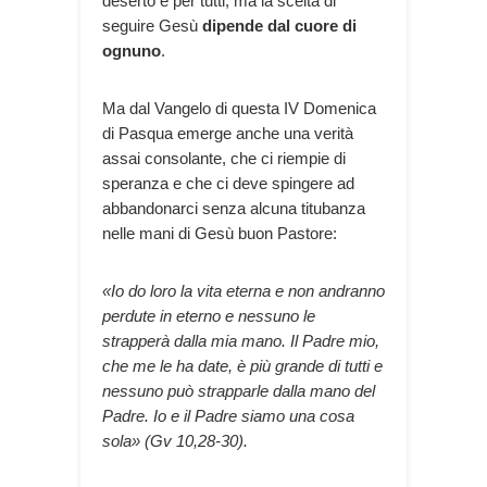
deserto è per tutti, ma la scelta di
seguire Gesù
dipende dal cuore di
ognuno
.
Ma dal Vangelo di questa IV Domenica
di Pasqua emerge anche una verità
assai consolante, che ci riempie di
speranza e che ci deve spingere ad
abbandonarci senza alcuna titubanza
nelle mani di Gesù buon Pastore:
«Io do loro la vita eterna e non andranno
perdute in eterno e nessuno le
strapperà dalla mia mano. Il Padre mio,
che me le ha date, è più grande di tutti e
nessuno può strapparle dalla mano del
Padre. Io e il Padre siamo una cosa
sola» (Gv 10,28-30).